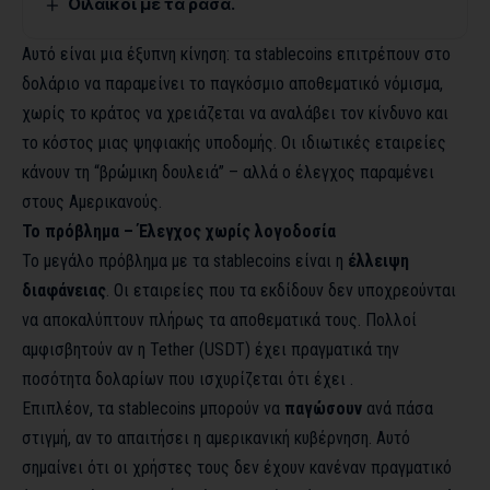
Οἱ λαϊκοί μέ τά ράσα.
Αυτό είναι μια έξυπνη κίνηση: τα stablecoins επιτρέπουν στο
δολάριο να παραμείνει το παγκόσμιο αποθεματικό νόμισμα,
χωρίς το κράτος να χρειάζεται να αναλάβει τον κίνδυνο και
το κόστος μιας ψηφιακής υποδομής. Οι ιδιωτικές εταιρείες
κάνουν τη “βρώμικη δουλειά” – αλλά ο έλεγχος παραμένει
στους Αμερικανούς.
Το πρόβλημα – Έλεγχος χωρίς λογοδοσία
Το μεγάλο πρόβλημα με τα stablecoins είναι η
έλλειψη
διαφάνειας
. Οι εταιρείες που τα εκδίδουν δεν υποχρεούνται
να αποκαλύπτουν πλήρως τα αποθεματικά τους. Πολλοί
αμφισβητούν αν η Tether (USDT) έχει πραγματικά την
ποσότητα δολαρίων που ισχυρίζεται ότι έχει .
Επιπλέον, τα stablecoins μπορούν να
παγώσουν
ανά πάσα
στιγμή, αν το απαιτήσει η αμερικανική κυβέρνηση. Αυτό
σημαίνει ότι οι χρήστες τους δεν έχουν κανέναν πραγματικό