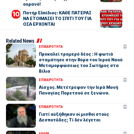
ουρανό!
Πατήρ Ελπίδιος: ΚΑΘΕ ΠΑΤΕΡΑΣ
ΝΑ ΕΤΟΙΜΑΣΕΙ ΤΟ ΣΠΙΤΙ ΤΟΥ ΓΙΑ
ΟΣΑ ΕΡΧΟΝΤΑΙ
Related News
ΕΠΙΚΑΙΡΟΤΗΤΑ
Προκαλεί τρομερό δέος : Η φωτιά
σταμάτησε στην θύρα του Ιερού Ναού
Μεταμορφώσεως του Σωτήρος στα
Βίλια
ΕΠΙΚΑΙΡΟΤΗΤΑ
Αίσχος. Μετέτρεψαν την Ιερά Μονή
Παναγίας Πορετσού σε ξενώνα.
ΕΠΙΚΑΙΡΟΤΗΤΑ
Γιατί αὐξήθηκαν οἱ μισθοὶ στοὺς
Δεσποτᾶδες; Τί δὲν λέγεται
ΑΡΘΡΑ