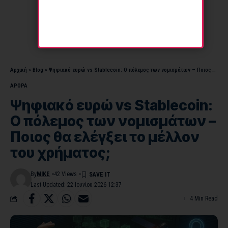
Αρχική
»
Blog
»
Ψηφιακό ευρώ vs Stablecoin: Ο πόλεμος των νομισμάτων – Ποιος θα ελέγξει το μέλλον του χρήματος;
ΑΡΘΡΑ
Ψηφιακό ευρώ vs Stablecoin:
Ο πόλεμος των νομισμάτων –
Ποιος θα ελέγξει το μέλλον
του χρήματος;
By
MIKE
42 Views
Last Updated: 22 Ιουνίου 2026 12:37
4 Min Read