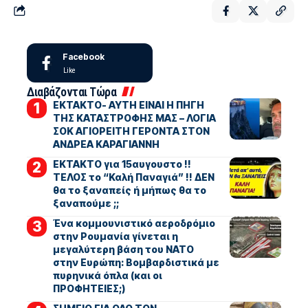
Facebook
Like
Διαβάζονται Τώρα
ΕΚΤΑΚΤΟ- ΑΥΤΗ ΕΙΝΑΙ Η ΠΗΓΗ
ΤΗΣ ΚΑΤΑΣΤΡΟΦΗΣ ΜΑΣ – ΛΟΓΙΑ
ΣΟΚ ΑΓΙΟΡΕΙΤΗ ΓΕΡΟΝΤΑ ΣΤΟΝ
ΑΝΔΡΕΑ ΚΑΡΑΓΙΑΝΝΗ
ΕΚΤΑΚΤΟ για 15αυγουστο !!
ΤΕΛΟΣ το “Καλή Παναγιά” !! ΔΕΝ
θα το ξαναπείς ή μήπως θα το
ξαναπούμε ;;
Ένα κομμουνιστικό αεροδρόμιο
στην Ρουμανία γίνεται η
μεγαλύτερη βάση του ΝΑΤΟ
στην Ευρώπη: Βομβαρδιστικά με
πυρηνικά όπλα (και οι
ΠΡΟΦΗΤΕΙΕΣ;)