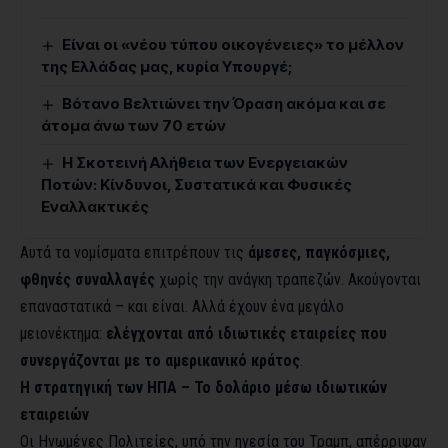
Είναι οι «νέου τύπου οικογένειες» το μέλλον
της Ελλάδας μας, κυρία Υπουργέ;
Βότανο Βελτιώνει την Όραση ακόμα και σε
άτομα άνω των 70 ετών
Η Σκοτεινή Αλήθεια των Ενεργειακών
Ποτών: Κίνδυνοι, Συστατικά και Φυσικές
Εναλλακτικές
Αυτά τα νομίσματα επιτρέπουν τις
άμεσες, παγκόσμιες,
φθηνές συναλλαγές
χωρίς την ανάγκη τραπεζών. Ακούγονται
επαναστατικά – και είναι. Αλλά έχουν ένα μεγάλο
μειονέκτημα:
ελέγχονται από ιδιωτικές εταιρείες που
συνεργάζονται με το αμερικανικό κράτος
.
Η στρατηγική των ΗΠΑ – Το δολάριο μέσω ιδιωτικών
εταιρειών
Οι Ηνωμένες Πολιτείες, υπό την ηγεσία του Τραμπ, απέρριψαν