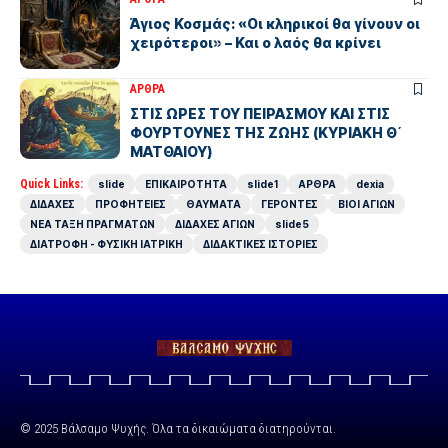
Άγιος Κοσμάς: «Οι κληρικοί θα γίνουν οι
χειρότεροι» – Και ο λαός θα κρίνει
ΑΡΘΡΑ
ΣΤΙΣ ΩΡΕΣ ΤΟΥ ΠΕΙΡΑΣΜΟΥ ΚΑΙ ΣΤΙΣ
ΦΟΥΡΤΟΥΝΕΣ ΤΗΣ ΖΩΗΣ (ΚΥΡΙΑΚΗ Θ΄
ΜΑΤΘΑΙΟΥ)
Quick Links:
slide
ΕΠΙΚΑΙΡΟΤΗΤΑ
slide1
ΑΡΘΡΑ
dexia
ΔΙΔΑΧΕΣ
ΠΡΟΦΗΤΕΙΕΣ
ΘΑΥΜΑΤΑ
ΓΕΡΟΝΤΕΣ
ΒΙΟΙ ΑΓΙΩΝ
ΝΕΑ ΤΑΞΗ ΠΡΑΓΜΑΤΩΝ
ΔΙΔΑΧΕΣ ΑΓΙΩΝ
slide5
ΔΙΑΤΡΟΦΗ - ΦΥΣΙΚΗ ΙΑΤΡΙΚΗ
ΔΙΔΑΚΤΙΚΕΣ ΙΣΤΟΡΙΕΣ
© 2025 Βάλσαμο Ψυχής. Όλα τα δικαιώματα διατηρούνται.