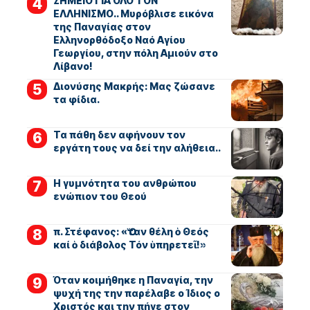
ΣΗΜΕΙΟ ΓΙΑ ΟΛΟ ΤΟΝ
ΕΛΛΗΝΙΣΜΟ.. Μυρόβλισε εικόνα
της Παναγίας στον
Ελληνορθόδοξο Ναό Αγίου
Γεωργίου, στην πόλη Αμιούν στο
Λίβανο!
Διονύσης Μακρής: Μας ζώσανε
τα φίδια.
Τα πάθη δεν αφήνουν τον
εργάτη τους να δεί την αλήθεια..
Η γυμνότητα του ανθρώπου
ενώπιον του Θεού
π. Στέφανος: «Ὅταν θέλη ὁ Θεός
καί ὁ διάβολος Τόν ὑπηρετεῖ!»
Όταν κοιμήθηκε η Παναγία, την
ψυχή της την παρέλαβε ο Ίδιος ο
Χριστός και την πήγε στον