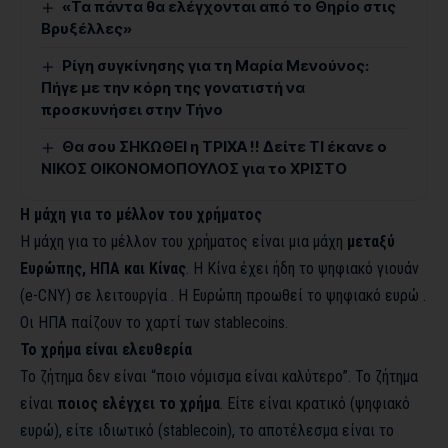
«Τα πάντα θα ελέγχονται από το Θηρίο στις
Βρυξέλλες»
Ρίγη συγκίνησης για τη Μαρία Μενούνος:
Πήγε με την κόρη της γονατιστή να
προσκυνήσει στην Τήνο
Θα σου ΣΗΚΩΘΕΙ η ΤΡΙΧΑ !! Δείτε ΤΙ έκανε ο
ΝΙΚΟΣ ΟΙΚΟΝΟΜΟΠΟΥΛΟΣ για το ΧΡΙΣΤΟ
Η μάχη για το μέλλον του χρήματος
Η μάχη για το μέλλον του χρήματος είναι μια μάχη
μεταξύ
Ευρώπης, ΗΠΑ και Κίνας
. Η Κίνα έχει ήδη το ψηφιακό γιουάν
(e-CNY) σε λειτουργία . Η Ευρώπη προωθεί το ψηφιακό ευρώ .
Οι ΗΠΑ παίζουν το χαρτί των stablecoins.
Το χρήμα είναι ελευθερία
Το ζήτημα δεν είναι “ποιο νόμισμα είναι καλύτερο”. Το ζήτημα
είναι
ποιος ελέγχει το χρήμα
. Είτε είναι κρατικό (ψηφιακό
ευρώ), είτε ιδιωτικό (stablecoin), το αποτέλεσμα είναι το