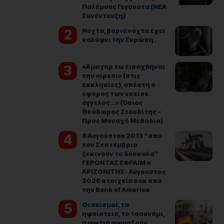
Πολέμους Γεγονότα (ΝΕΑ
Συνέντευξη)
Νύχτα, βαριά νύχτα έχει
καλύψει την Ευρώπη.
«Άμα γαρ τω εισαχθήναι
την αίρεσιν (στις
εκκλησίες), απέστη ο
έφορος των εκείσε
άγγελος…» (Όσιος
Θεόδωρος Στουδίτης –
Προς Μοναχό Μεθόδιο)
8 Αυγούστου 2013 “από
τον Σεπτέμβριο
ξεκινούν τα δύσκολα”
ΓΕΡΟΝΤΑΣ ΕΦΡΑΙΜ ο
ΑΡΙΖΟΝΙΤΗΣ- Αύγουστος
2026 στοιχεία σοκ από
την Bank of America
Οι σεισμοί, τα
ηφαίστεια, το τσουνάμι,
η φωτιά φωναζούν