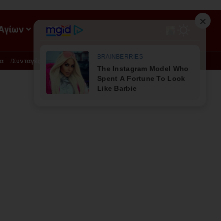
 Αγίων
ΡΟΗ
α
Συνταγές
Διατροφή - Φυσική Ιατρική