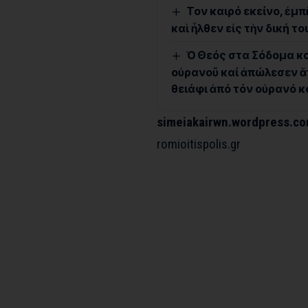
Τον καιρό εκείνο, ἐμπ
καὶ ἦλθεν εἰς τὴν δική το
Ὁ Θεός στα Σόδομα κα
οὐρανοῦ καί ἀπώλεσεν ἅπ
θειάφι ἀπό τόν οὐρανό κ
simeiakairwn.wordpress.c
romioitispolis.gr