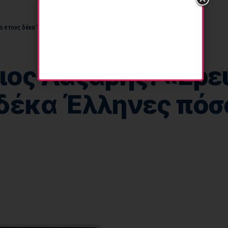
α στους δέκα Έλληνες πόσοι είναι οι σωστοί»
ος Λάζαρης: «Ερεύ
δέκα Έλληνες πόσοι