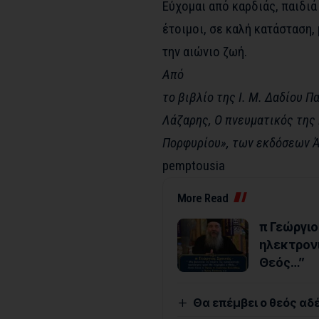
Εύχομαι από καρδιάς, παιδιά
έτοιμοι, σε καλή κατάσταση, 
την αιώνιο ζωή.
Από
το βιβλίο της Ι. Μ. Δαδίου 
Λάζαρης, Ο πνευματικός της 
Πορφυρίου», των εκδόσεων Ά
pemptousia
More Read
π Γεώργιο
ηλεκτρονι
Θεός…”
Θα επέμβει ο θεός αδ