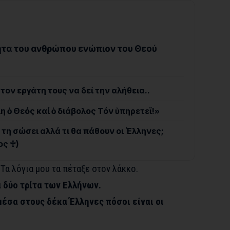
ητα του ανθρώπου ενώπιον του Θεού
ον εργάτη τους να δεί την αλήθεια..
λη ὁ Θεός καί ὁ διάβολος Τόν ὑπηρετεῖ!»
τη σώσει αλλά τι θα πάθουν οι Έλληνες;
ς ♰)
 Τα λόγια μου τα πέταξε στον λάκκο.
α δύο τρίτα των Ελλήνων.
μέσα στους δέκα Έλληνες πόσοι είναι οι