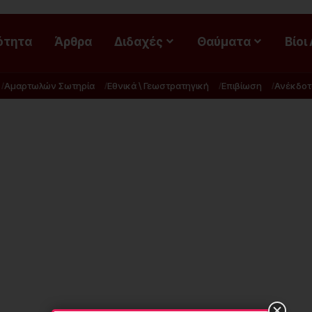
ότητα
Άρθρα
Διδαχές
Θαύματα
Βίοι
Αμαρτωλών Σωτηρία
Εθνικά \ Γεωστρατηγική
Επιβίωση
Ανέκδοτ