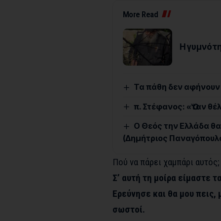
More Read
Η γυμνότ
Τα πάθη δεν αφήνουν τ
π. Στέφανος: «Ὅταν θέ
Ο Θεός την Ελλάδα θα 
(Δημήτριος Παναγόπουλο
Πού να πάρει χαμπάρι αυτός;
Σ’ αυτή τη μοίρα είμαστε τ
Ερεύνησε και θα μου πεις, 
σωστοί.