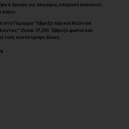
ῆκε ὁ ᾿Ιησοῦς εἰς πλοιάριο, ἐπέρασε ἀπέναντι
υ πόλιν.
ί στα Γόμορρα “ἔβρεξε πῦρ καί θεῖον ἀπ᾿
αντας” (Λουκ. 17,29). Ἔβρεξε φωτιά καί
αί τούς κατέστρεψε ὅλους..
om