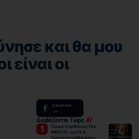
νησε και θα μου
 είναι οι
Facebook
Like
Διαβάζονται Τώρα
Γέρων Παρθένιος (2ο
ΜΕΡΟΣ) – για Π.Α.
Ταυτότητα Εβραίους