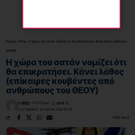
Αρχική
»
Blog
»
Η χώρα του σατάν νομίζει ότι θα επικρατήσει. Κάνει λάθος (επίκαιρες κουβέντες από ανθρώπους του ΘΕΟΥ)
ΑΡΘΡΑ
Η χώρα του σατάν νομίζει ότι
θα επικρατήσει. Κάνει λάθος
(επίκαιρες κουβέντες από
ανθρώπους του ΘΕΟΥ)
By
MIKE
1419 Views
Last Updated: 23 Ιουνίου 2026 06:28
4 Min Read