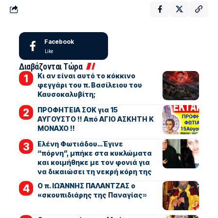
Facebook
Like
Διαβάζονται Τώρα
Κι αν είναι αυτό το κόκκινο
φεγγάρι του π. Βασίλειου του
Καυσοκαλυβίτη;
ΠΡΟΦΗΤΕΙΑ ΣΟΚ για 15
ΑΥΓΟΥΣΤΟ !! Από ΑΓΙΟ ΑΣΚΗΤΗ Κ
ΜΟΝΑΧΟ !!
Ελένη Φωτιάδου…Έγινε
“πόρνη”, μπήκε στα κυκλώματα
και κοιμήθηκε με τον φονιά για
να δικαιώσει τη νεκρή κόρη της
Ο π. ΙΩΆΝΝΗΣ ΠΑΛΑΝΤΖΑΣ ο
«σκουπιδιάρης της Παναγίας»