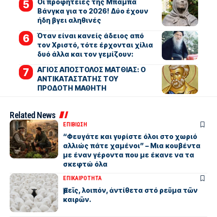
Οι προφητείες της Μπάμπα
Βάνγκα για το 2026! Δύο έχουν
ήδη βγει αληθινές
Όταν είναι κανείς άδειος από
τον Χριστό, τότε έρχονται χίλια
δυό άλλα και τον γεμίζουν:
ΑΓΙΟΣ ΑΠΟΣΤΟΛΟΣ ΜΑΤΘΙΑΣ: Ο
ΑΝΤΙΚΑΤΑΣΤΑΤΗΣ ΤΟΥ
ΠΡΟΔΟΤΗ ΜΑΘΗΤΗ
Related News
ΕΠΙΒΙΩΣΗ
“Φευγάτε και γυρίστε όλοι στο χωριό
αλλιώς πάτε χαμένοι” – Μια κουβέντα
με έναν γέροντα που με έκανε να τα
σκεφτώ όλα
ΕΠΙΚΑΙΡΟΤΗΤΑ
Ἐμεῖς, λοιπόν, ἀντίθετα στό ρεῦμα τῶν
καιρῶν.