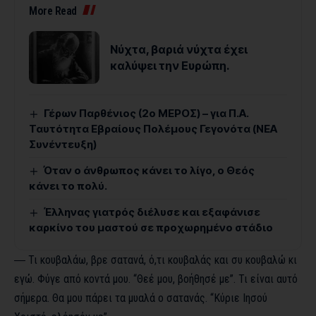
More Read
Νύχτα, βαριά νύχτα έχει
καλύψει την Ευρώπη.
Γέρων Παρθένιος (2ο ΜΕΡΟΣ) – για Π.Α.
Ταυτότητα Εβραίους Πολέμους Γεγονότα (ΝΕΑ
Συνέντευξη)
Όταν ο άνθρωπος κάνει το λίγο, ο Θεός
κάνει το πολύ.
Έλληνας γιατρός διέλυσε και εξαφάνισε
καρκίνο του μαστού σε προχωρημένο στάδιο
― Τι κουβαλάω, βρε σατανά, ό,τι κουβαλάς και συ κουβαλώ κι
εγώ. Φύγε από κοντά μου. “Θεέ μου, βοήθησέ με”. Τι είναι αυτό
σήμερα. Θα μου πάρει τα μυαλά ο σατανάς. “Κύριε Ιησού