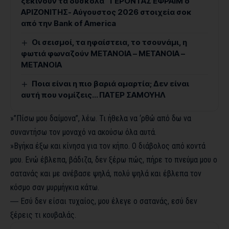
ξεκινούν τα δύσκολα” ΓΕΡΟΝΤΑΣ ΕΦΡΑΙΜ ο
ΑΡΙΖΟΝΙΤΗΣ- Αύγουστος 2026 στοιχεία σοκ
από την Bank of America
Οι σεισμοί, τα ηφαίστεια, το τσουνάμι, η
φωτιά φωναζούν ΜΕΤΑΝΟΙΑ – ΜΕΤΑΝΟΙΑ –
ΜΕΤΑΝΟΙΑ
Ποια είναι η πιο βαριά αμαρτία; Δεν είναι
αυτή που νομίζεις… ΠΑΤΕΡ ΣΑΜΟΥΗΛ
»”Πίσω μου δαίμονα”, λέω. Τι ήθελα να ‘ρθώ από δω να
συναντήσω τον μοναχό να ακούσω όλα αυτά.
»Βγήκα έξω και κίνησα για τον κήπο. Ο διάβολος από κοντά
μου. Ενώ έβλεπα, βάδιζα, δεν ξέρω πώς, πήρε το πνεύμα μου ο
σατανάς και με ανέβασε ψηλά, πολύ ψηλά και έβλεπα τον
κόσμο σαν μυρμήγκια κάτω.
― Εσύ δεν είσαι τυχαίος, μου έλεγε ο σατανάς, εσύ δεν
ξέρεις τι κουβαλάς.