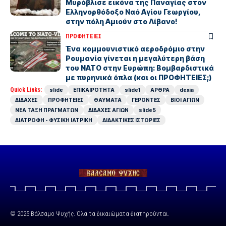
Μυρόβλισε εικόνα της Παναγίας στον
Ελληνορθόδοξο Ναό Αγίου Γεωργίου,
στην πόλη Αμιούν στο Λίβανο!
ΠΡΟΦΗΤΕΙΕΣ
Ένα κομμουνιστικό αεροδρόμιο στην
Ρουμανία γίνεται η μεγαλύτερη βάση
του ΝΑΤΟ στην Ευρώπη: Βομβαρδιστικά
με πυρηνικά όπλα (και οι ΠΡΟΦΗΤΕΙΕΣ;)
Quick Links:
slide
ΕΠΙΚΑΙΡΟΤΗΤΑ
slide1
ΑΡΘΡΑ
dexia
ΔΙΔΑΧΕΣ
ΠΡΟΦΗΤΕΙΕΣ
ΘΑΥΜΑΤΑ
ΓΕΡΟΝΤΕΣ
ΒΙΟΙ ΑΓΙΩΝ
ΝΕΑ ΤΑΞΗ ΠΡΑΓΜΑΤΩΝ
ΔΙΔΑΧΕΣ ΑΓΙΩΝ
slide5
ΔΙΑΤΡΟΦΗ - ΦΥΣΙΚΗ ΙΑΤΡΙΚΗ
ΔΙΔΑΚΤΙΚΕΣ ΙΣΤΟΡΙΕΣ
© 2025 Βάλσαμο Ψυχής. Όλα τα δικαιώματα διατηρούνται.