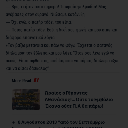
― Βρε, τι ήταν αυτό σήμερα! Τι ωραία ψαλμωδία! Μας
ανέβασες στον ουρανό. Νιώσαμε κατάνυξη.
― Όχι εγώ, ο πατήρ τάδε, του είπα.
― Ποιος πατήρ τάδε. Εσύ, η δική σου φωνή, και μου είπε και
διάφορα επαινετικά λόγια.
»Τον βάζω μετάνοια και πάω να φύγω. Έρχεται ο σατανάς
δίπλα μου· τον έβλεπα και μου λέει: “Όταν σου λέω εγώ να
ακούς. Είσαι άφθαστος, εσύ έπρεπε να πάρεις δίπλωμα έξω
και να είσαι δάσκαλος”.
More Read
Ωραίος ο Γέροντας
Αθανάσιος!… Ούτε το Εμβόλιο
Έκανα ούτε Π.Α θα πάρω!
8 Αυγούστου 2013 “από τον Σεπτέμβριο