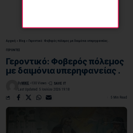
Αρχική
»
Blog
»
Γεροντικό: Φοβερός πόλεμος με δαιμόνια υπερηφανείας .
ΓΕΡΟΝΤΕΣ
Γεροντικό: Φοβερός πόλεμος
με δαιμόνια υπερηφανείας .
By
MIKE
130 Views
Last Updated: 5 Ιουλίου 2026 19:18
5 Min Read