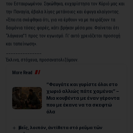
του Εσταυρωμένου. Σηκώθηκα, ευχαρίστησα τον Κύριό μας και
την Παναγία, έβαλα λίγες μετάνοιες και έφυγα κλαίγοντας.
»Έπειτα σκέφθηκα ότι, για να έρθουν να με πειράξουν τα
δαιμόνια τόσες φορές, κάτι βρήκαν μέσα μου. Φαίνεται ότι
“λάγκευα”1 προς τον εγωισμό. Γι’ αυτό χρειάζεται προσοχή
και ταπείνωση».
_______________
Έκλινα, στόχευα, προσανατολιζόμουν.
More Read
“Φευγάτε και γυρίστε όλοι στο
χωριό αλλιώς πάτε χαμένοι” –
Μια κουβέντα με έναν γέροντα
που με έκανε να τα σκεφτώ
όλα
Ἐμεῖς, λοιπόν, ἀντίθετα στό ρεῦμα τῶν