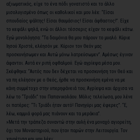
αξιωματικός, είχε το ένα πόδι γονατιστό και το άλλο
μισολυγισμένο όπως οι καθολικοί και μου λέε: “Είσαι
σπουδαίος ψάλτης! Είσαι θαυμάσιος! Είσαι άφθαστος!”. Είχε
το κεφάλι ψηλά, ενώ οι άλλοι τέσσερις είχαν το κεφάλι κάτω.
Εγώ μονολόγησα: “Τα δαιμόνια θα μου πάρουν το μυαλό. Κύριε
Ιησού Χριστέ, ελέησόν με. Κύριον τον Θεόν μας
προσκυνήσωμεν και Αυτώ μόνω λατρεύσωμεν”. Αμέσως έγιναν
άφαντοι. Αυτά εν ριπή οφθαλμού. Εγώ αγρίεψα μέσα μου.
Σκέφθηκα: “Αυτός που δεν δέχεται να προσκυνήση τον Θεό και
να πη ελέησον με ο Θεός, ήρθε να προσκυνήση εμένα να με
κάνη συμμέτοχο στην υπερηφάνειά του; Αγρίεψα και άρχισα να
λέω το “Τριάδι” του Παπανικολάου. Μόλις τελείωσα, μου λένε
οι πατέρες: “Τι Τριάδι ήταν αυτό! Πανηγύρι μας έφερες”. “Ε,
λέω, καμμιά φορά μας πιάνουν και τα μεράκια”.
»Μετά την τράπεζα συναντώ στην αυλή ένα μοναχό αγιορείτη,
όχι του Μοναστηριού, που ήταν παρών στην Λειτουργία. Τον
χαιρέτισα και μου λέει: