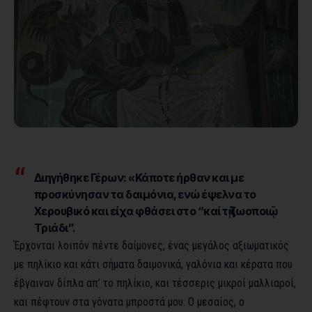
Διηγήθηκε Γέρων: «Κάποτε ήρθαν και με
προσκύνησαν τα δαιμόνια, ενώ έψελνα το
Χερουβικό και είχα φθάσει στο “καί τῇ ζωοποιῷ
Τριάδι”.
Έρχονται λοιπόν πέντε δαίμονες, ένας μεγάλος αξιωματικός
με πηλίκιο και κάτι σήματα δαιμονικά, γαλόνια και κέρατα που
έβγαιναν δίπλα απ’ το πηλίκιο, και τέσσερις μικροί μαλλιαροί,
και πέφτουν στα γόνατα μπροστά μου. Ο μεσαίος, ο