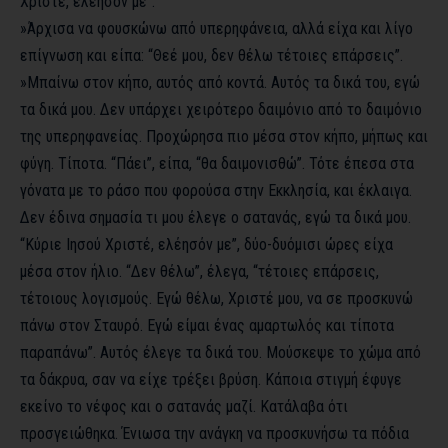
Χριστέ, ελέησόν με”.
»Άρχισα να φουσκώνω από υπερηφάνεια, αλλά είχα και λίγο
επίγνωση και είπα: “Θεέ μου, δεν θέλω τέτοιες επάρσεις”.
»Μπαίνω στον κήπο, αυτός από κοντά. Αυτός τα δικά του, εγώ
τα δικά μου. Δεν υπάρχει χειρότερο δαιμόνιο από το δαιμόνιο
της υπερηφανείας. Προχώρησα πιο μέσα στον κήπο, μήπως και
φύγη. Τίποτα. “Πάει”, είπα, “θα δαιμονισθώ”. Τότε έπεσα στα
γόνατα με το ράσο που φορούσα στην Εκκλησία, και έκλαιγα.
Δεν έδινα σημασία τι μου έλεγε ο σατανάς, εγώ τα δικά μου.
“Κύριε Ιησού Χριστέ, ελέησόν με”, δύο-δυόμισι ώρες είχα
μέσα στον ήλιο. “Δεν θέλω”, έλεγα, “τέτοιες επάρσεις,
τέτοιους λογισμούς. Εγώ θέλω, Χριστέ μου, να σε προσκυνώ
πάνω στον Σταυρό. Εγώ είμαι ένας αμαρτωλός και τίποτα
παραπάνω”. Αυτός έλεγε τα δικά του. Μούσκεψε το χώμα από
τα δάκρυα, σαν να είχε τρέξει βρύση. Κάποια στιγμή έφυγε
εκείνο το νέφος και ο σατανάς μαζί. Κατάλαβα ότι
προσγειώθηκα. Ένιωσα την ανάγκη να προσκυνήσω τα πόδια