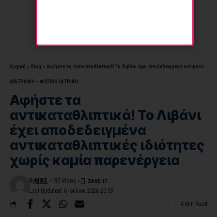
Αρχική
»
Blog
»
Αφήστε τα αντικαταθλιπτικά! Το Λιβάνι έχει αποδεδειγμένα αντικαταθλιπτικές ιδιότητες χωρίς καμία παρενέργεια
ΔΙΑΤΡΟΦΗ - ΦΥΣΙΚΗ ΙΑΤΡΙΚΗ
Αφήστε τα
αντικαταθλιπτικά! Το Λιβάνι
έχει αποδεδειγμένα
αντικαταθλιπτικές ιδιότητες
χωρίς καμία παρενέργεια
By
MIKE
180 Views
Last Updated: 6 Ιουλίου 2026 20:09
4 Min Read