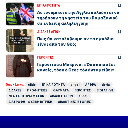
ΕΠΙΚΑΙΡΟΤΗΤΑ
Αστυνομικοί στην Αγγλία καλούνται να
τηρήσουν τη νηστεία του Ραμαζανιού
σε ένδειξη αλληλεγγύης
ΔΙΔΑΧΕΣ ΑΓΙΩΝ
Πώς θα καταλάβουμε αν τα εμπόδια
είναι από τον Θεό;
ΓΕΡΟΝΤΕΣ
Γερόντισσα Μακρίνα: «Ὅσο κοπιάζει
κανείς, τόσο ὁ Θεὸς τὸν ἀνταμείβει»
Quick Links:
slide
ΕΠΙΚΑΙΡΟΤΗΤΑ
slide1
ΑΡΘΡΑ
dexia
ΔΙΔΑΧΕΣ
ΠΡΟΦΗΤΕΙΕΣ
ΘΑΥΜΑΤΑ
ΓΕΡΟΝΤΕΣ
ΒΙΟΙ ΑΓΙΩΝ
ΝΕΑ ΤΑΞΗ ΠΡΑΓΜΑΤΩΝ
ΔΙΔΑΧΕΣ ΑΓΙΩΝ
slide5
ΔΙΑΤΡΟΦΗ - ΦΥΣΙΚΗ ΙΑΤΡΙΚΗ
ΔΙΔΑΚΤΙΚΕΣ ΙΣΤΟΡΙΕΣ