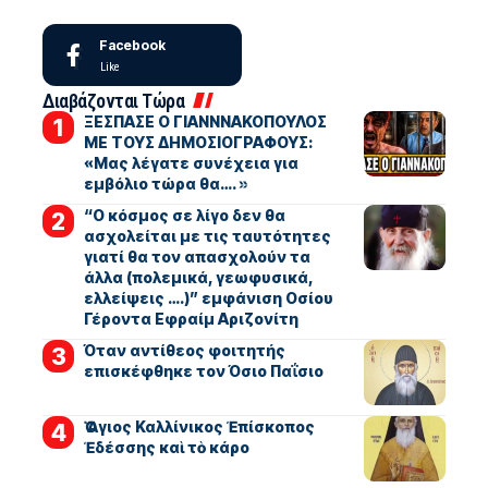
Facebook
Like
Διαβάζονται Τώρα
ΞΕΣΠΑΣΕ Ο ΓΙΑΝΝΝΑΚΟΠΟΥΛΟΣ
ΜΕ ΤΟΥΣ ΔΗΜΟΣΙΟΓΡΑΦΟΥΣ:
«Μας λέγατε συνέχεια για
εμβόλιο τώρα θα…. »
“Ο κόσμος σε λίγο δεν θα
ασχολείται με τις ταυτότητες
γιατί θα τον απασχολούν τα
άλλα (πολεμικά, γεωφυσικά,
ελλείψεις ….)” εμφάνιση Οσίου
Γέροντα Εφραίμ Αριζονίτη
Όταν αντίθεος φοιτητής
επισκέφθηκε τον Όσιο Παΐσιο
Ὁ Ἅγιος Καλλίνικος Ἐπίσκοπος
Ἐδέσσης καὶ τὸ κάρο