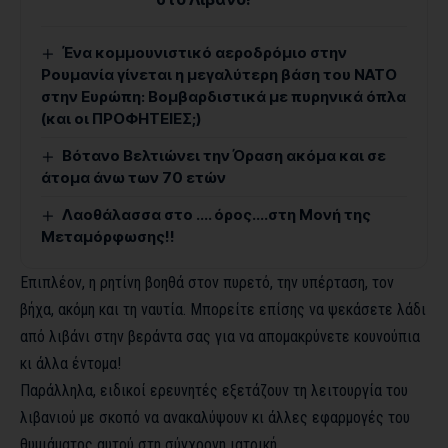
Ένα κομμουνιστικό αεροδρόμιο στην
Ρουμανία γίνεται η μεγαλύτερη βάση του ΝΑΤΟ
στην Ευρώπη: Βομβαρδιστικά με πυρηνικά όπλα
(και οι ΠΡΟΦΗΤΕΙΕΣ;)
Βότανο Βελτιώνει την Όραση ακόμα και σε
άτομα άνω των 70 ετών
Λαοθάλασσα στο …. όρος….στη Μονή της
Μεταμόρφωσης!!
Επιπλέον, η ρητίνη βοηθά στον πυρετό, την υπέρταση, τον
βήχα, ακόμη και τη ναυτία. Μπορείτε επίσης να ψεκάσετε λάδι
από λιβάνι στην βεράντα σας για να απομακρύνετε κουνούπια
κι άλλα έντομα!
Παράλληλα, ειδικοί ερευνητές εξετάζουν τη λειτουργία του
λιβανιού με σκοπό να ανακαλύψουν κι άλλες εφαρμογές του
θυμιάματος αυτού στη σύγχρονη ιατρική.