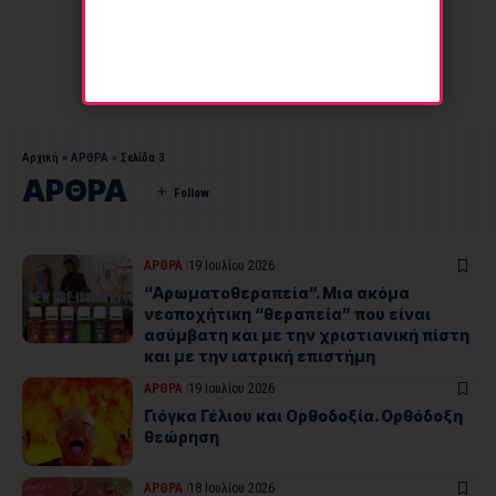
Αρχική
»
ΑΡΘΡΑ
»
Σελίδα 3
ΑΡΘΡΑ
ΑΡΘΡΑ
19 Ιουλίου 2026
“Αρωματοθεραπεία”. Μια ακόμα
νεοποχήτικη “θεραπεία” που είναι
ασύμβατη και με την χριστιανική πίστη
και με την ιατρική επιστήμη
ΑΡΘΡΑ
19 Ιουλίου 2026
Γιόγκα Γέλιου και Ορθοδοξία. Ορθόδοξη
θεώρηση
ΑΡΘΡΑ
18 Ιουλίου 2026