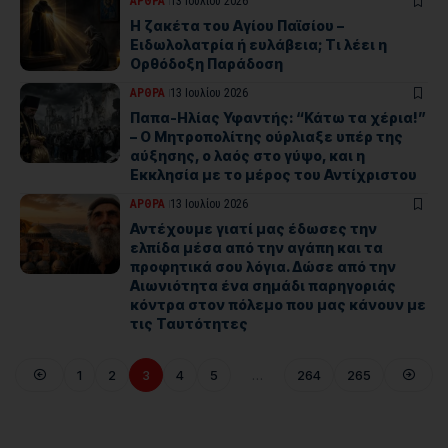
ΑΡΘΡΑ
13 Ιουλίου 2026
Η ζακέτα του Αγίου Παϊσίου –
Ειδωλολατρία ή ευλάβεια; Τι λέει η
Ορθόδοξη Παράδοση
ΑΡΘΡΑ
13 Ιουλίου 2026
Παπα-Ηλίας Υφαντής: “Κάτω τα χέρια!”
– Ο Μητροπολίτης ούρλιαξε υπέρ της
αύξησης, ο λαός στο γύψο, και η
Εκκλησία με το μέρος του Αντίχριστου
ΑΡΘΡΑ
13 Ιουλίου 2026
Αντέχουμε γιατί μας έδωσες την
ελπίδα μέσα από την αγάπη και τα
προφητικά σου λόγια. Δώσε από την
Αιωνιότητα ένα σημάδι παρηγοριάς
κόντρα στον πόλεμο που μας κάνουν με
τις Ταυτότητες
1
2
3
4
5
…
264
265