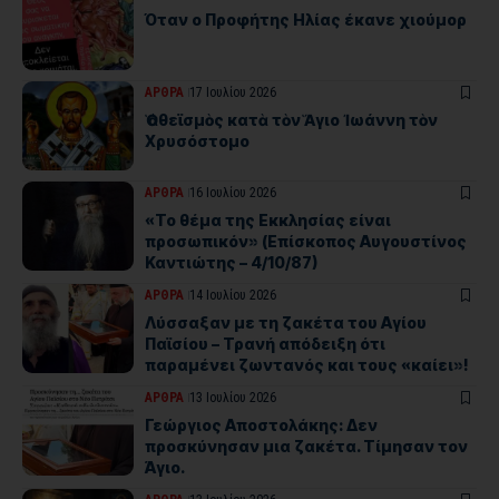
Όταν ο Προφήτης Ηλίας έκανε χιούμορ
ΑΡΘΡΑ
17 Ιουλίου 2026
Ὁ ἀθεϊσμὸς κατὰ τὸν Ἅγιο Ἰωάννη τὸν
Χρυσόστομο
ΑΡΘΡΑ
16 Ιουλίου 2026
«Το θέμα της Εκκλησίας είναι
προσωπικόν» (Επίσκοπος Αυγουστίνος
Καντιώτης – 4/10/87)
ΑΡΘΡΑ
14 Ιουλίου 2026
Λύσσαξαν με τη ζακέτα του Αγίου
Παϊσίου – Τρανή απόδειξη ότι
παραμένει ζωντανός και τους «καίει»!
ΑΡΘΡΑ
13 Ιουλίου 2026
Γεώργιος Αποστολάκης: Δεν
προσκύνησαν μια ζακέτα. Τίμησαν τον
Άγιο.