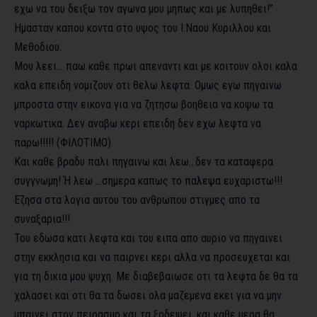
εχω να του δειξω τον αγωνα μου μηπως και με λυπηθει!”
Ημασταν καπου κοντα στο υψος του Ι.Ναου Κυριλλου και
Μεθοδιου.
Μου λεει… παω καθε πρωι απεναντι και με κοιτουν ολοι καλα
καλα επειδη νομιζουν οτι θελω λεφτα. Ομως εγω πηγαινω
μπροστα στην εικονα για να ζητησω βοηθεια να κοψω τα
ναρκωτικα. Δεν αναβω κερι επειδη δεν εχω λεφτα να
παρω!!!!! (ΦΙΛΟΤΙΜΟ)
Και καθε βραδυ παλι πηγαινω και λεω…δεν τα καταφερα
συγγνωμη! Ή λεω …σημερα καπως το παλεψα ευχαριστω!!!
Εζησα στα λογια αυτου του ανθρωπου στιγμες απο τα
συναξαρια!!!
Του εδωσα κατι λεφτα και του ειπα απο αυριο να πηγαινει
στην εκκλησια και να παιρνει κερι αλλα να προσευχεται και
για τη δικια μου ψυχη. Με διαβεβαιωσε οτι τα λεφτα δε θα τα
χαλασει και οτι θα τα δωσει ολα μαζεμενα εκει για να μην
μπαινει στον πειρασμο και τα ξοδεψει, και καθε μερα θα