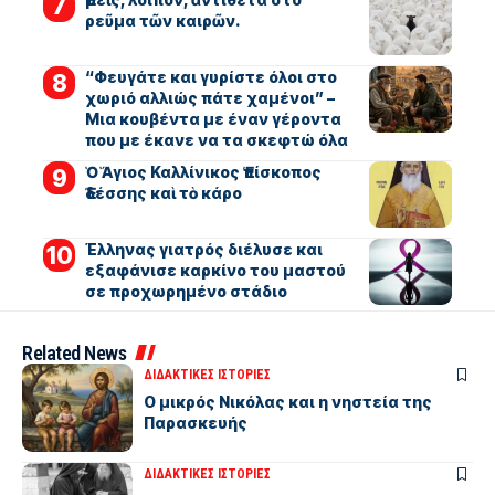
ρεῦμα τῶν καιρῶν.
“Φευγάτε και γυρίστε όλοι στο
χωριό αλλιώς πάτε χαμένοι” –
Μια κουβέντα με έναν γέροντα
που με έκανε να τα σκεφτώ όλα
Ὁ Ἅγιος Καλλίνικος Ἐπίσκοπος
Ἐδέσσης καὶ τὸ κάρο
Έλληνας γιατρός διέλυσε και
εξαφάνισε καρκίνο του μαστού
σε προχωρημένο στάδιο
Related News
ΔΙΔΑΚΤΙΚΕΣ ΙΣΤΟΡΙΕΣ
Ο μικρός Νικόλας και η νηστεία της
Παρασκευής
ΔΙΔΑΚΤΙΚΕΣ ΙΣΤΟΡΙΕΣ