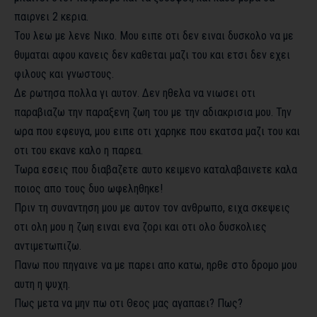
παιρνει 2 κερια.
Του λεω με λενε Νικο. Μου ειπε οτι δεν ειναι δυσκολο να με
θυμαται αφου κανεις δεν καθεται μαζι του και ετσι δεν εχει
φιλους και γνωστους.
Δε ρωτησα πολλα γι αυτον. Δεν ηθελα να νιωσει οτι
παραβιαζω την παραξενη ζωη του με την αδιακρισια μου. Την
ωρα που εφευγα, μου ειπε οτι χαρηκε που εκατσα μαζι του και
οτι του εκανε καλο η παρεα.
Τωρα εσεις που διαβαζετε αυτο κειμενο καταλαβαινετε καλα
ποιος απο τους δυο ωφεληθηκε!
Πριν τη συναντηση μου με αυτον τον ανθρωπο, ειχα σκεψεις
οτι ολη μου η ζωη ειναι ενα ζορι και οτι ολο δυσκολιες
αντιμετωπιζω.
Πανω που πηγαινε να με παρει απο κατω, ηρθε στο δρομο μου
αυτη η ψυχη.
Πως μετα να μην πω οτι Θεος μας αγαπαει? Πως?