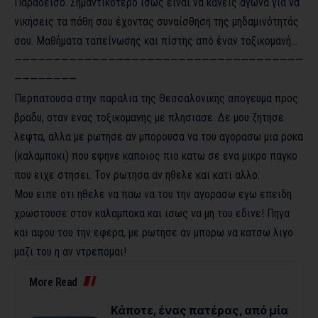
Παράδεισο. Σημαντικότερο ίσως είναι να κάνεις αγώνα για να
νικήσεις τα πάθη σου έχοντας συναίσθηση της μηδαμινότητάς
σου. Μαθήματα ταπείνωσης και πίστης από έναν τοξικομανή…
—————————————————————————————————————
————————
Περπατουσα στην παραλια της Θεσσαλονικης απογευμα προς
βραδυ, οταν ενας τοξικομανης με πλησιασε. Δε μου ζητησε
λεφτα, αλλα με ρωτησε αν μπορουσα να του αγορασω μια ροκα
(καλαμποκι) που εψηνε καποιος πιο κατω σε ενα μικρο παγκο
που ειχε στησει. Τον ρωτησα αν ηθελε και κατι αλλο.
Μου ειπε οτι ηθελε να παω να του την αγορασω εγω επειδη
χρωστουσε στον καλαμποκα και ισως να μη του εδινε! Πηγα
και αφου του την εφερα, με ρωτησε αν μπορω να κατσω λιγο
μαζι του η αν ντρεπομαι!
More Read
Κάποτε, ένας πατέρας, από μία