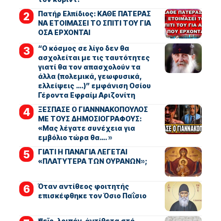
Πατήρ Ελπίδιος: ΚΑΘΕ ΠΑΤΕΡΑΣ
ΝΑ ΕΤΟΙΜΑΣΕΙ ΤΟ ΣΠΙΤΙ ΤΟΥ ΓΙΑ
ΟΣΑ ΕΡΧΟΝΤΑΙ
“Ο κόσμος σε λίγο δεν θα
ασχολείται με τις ταυτότητες
γιατί θα τον απασχολούν τα
άλλα (πολεμικά, γεωφυσικά,
ελλείψεις ….)” εμφάνιση Οσίου
Γέροντα Εφραίμ Αριζονίτη
ΞΕΣΠΑΣΕ Ο ΓΙΑΝΝΝΑΚΟΠΟΥΛΟΣ
ΜΕ ΤΟΥΣ ΔΗΜΟΣΙΟΓΡΑΦΟΥΣ:
«Μας λέγατε συνέχεια για
εμβόλιο τώρα θα…. »
ΓΙΑΤΙ Η ΠΑΝΑΓΙΑ ΛΕΓΕΤΑΙ
«ΠΛΑΤΥΤΕΡΑ ΤΩΝ ΟΥΡΑΝΩΝ»;
Όταν αντίθεος φοιτητής
επισκέφθηκε τον Όσιο Παΐσιο
Ἐμεῖς, λοιπόν, ἀντίθετα στό