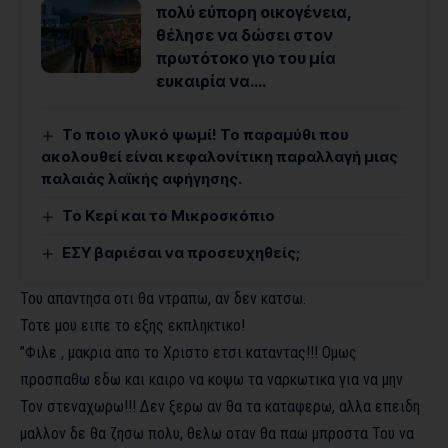
πολύ εύπορη οικογένεια,
θέλησε να δώσει στον
πρωτότοκο γιο του μία
ευκαιρία να….
Το ποιο γλυκό ψωμί! Το παραμύθι που
ακολουθεί είναι κεφαλονίτικη παραλλαγή μιας
παλαιάς λαϊκής αφήγησης.
Το Κερί και το Μικροσκόπιο
ΕΣΥ βαριέσαι να προσευχηθείς;
Του απαντησα οτι θα ντραπω, αν δεν κατσω.
Τοτε μου ειπε το εξης εκπληκτικο!
”Φιλε , μακρια απο το Χριστο ετσι καταντας!!! Ομως
προσπαθω εδω και καιρο να κοψω τα ναρκωτικα για να μην
Τον στεναχωρω!!! Δεν ξερω αν θα τα καταφερω, αλλα επειδη
μαλλον δε θα ζησω πολυ, θελω οταν θα παω μπροστα Του να