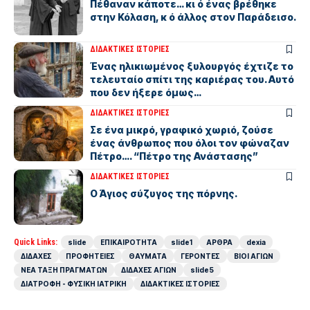
Πέθαναν κάποτε… κι ό ένας βρέθηκε
στην Κόλαση, κ ό άλλος στον Παράδεισο.
ΔΙΔΑΚΤΙΚΕΣ ΙΣΤΟΡΙΕΣ
Ένας ηλικιωμένος ξυλουργός έχτιζε το
τελευταίο σπίτι της καριέρας του. Αυτό
που δεν ήξερε όμως…
ΔΙΔΑΚΤΙΚΕΣ ΙΣΤΟΡΙΕΣ
Σε ένα μικρό, γραφικό χωριό, ζούσε
ένας άνθρωπος που όλοι τον φώναζαν
Πέτρο…. “Πέτρο της Ανάστασης”
ΔΙΔΑΚΤΙΚΕΣ ΙΣΤΟΡΙΕΣ
Ο Άγιος σύζυγος της πόρνης.
Quick Links:
slide
ΕΠΙΚΑΙΡΟΤΗΤΑ
slide1
ΑΡΘΡΑ
dexia
ΔΙΔΑΧΕΣ
ΠΡΟΦΗΤΕΙΕΣ
ΘΑΥΜΑΤΑ
ΓΕΡΟΝΤΕΣ
ΒΙΟΙ ΑΓΙΩΝ
ΝΕΑ ΤΑΞΗ ΠΡΑΓΜΑΤΩΝ
ΔΙΔΑΧΕΣ ΑΓΙΩΝ
slide5
ΔΙΑΤΡΟΦΗ - ΦΥΣΙΚΗ ΙΑΤΡΙΚΗ
ΔΙΔΑΚΤΙΚΕΣ ΙΣΤΟΡΙΕΣ