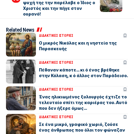
ψυχή της την παρέλαβε ο Ίδιος ο
Χριστός και την πήγε στον
ουρανό!
Related News
ΔΙΔΑΚΤΙΚΕΣ ΙΣΤΟΡΙΕΣ
Ο μικρός Νικόλας και η νηστεία της
Παρασκευής
ΔΙΔΑΚΤΙΚΕΣ ΙΣΤΟΡΙΕΣ
Πέθαναν κάποτε… κι ό ένας βρέθηκε
στην Κόλαση, κ ό άλλος στον Παράδεισο.
ΔΙΔΑΚΤΙΚΕΣ ΙΣΤΟΡΙΕΣ
Ένας ηλικιωμένος ξυλουργός έχτιζε το
τελευταίο σπίτι της καριέρας του. Αυτό
που δεν ήξερε όμως…
ΔΙΔΑΚΤΙΚΕΣ ΙΣΤΟΡΙΕΣ
Σε ένα μικρό, γραφικό χωριό, ζούσε
ένας άνθρωπος που όλοι τον φώναζαν