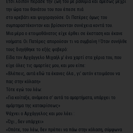
Έτσι λοιπόν πέρασε την ζωή του με ραθυμία και αμέσως μέχρι
την ώρα του θανάτου του που έπεσε πιά
στο κρεβάτι και ψυχοραγούσε. Οι Πατέρες όμως του
συμπαραστέκονταν και βρίσκονταν συνέχεια κοντά του.
Μια μέρα ο ετοιμοθάνατος είχε έρθει σε έκσταση και έκανε
νοήματα. Οι Πατέρες απορούσαν τι να συμβαίνη ! Όταν συνήλθε
τους διηγήθηκε το εξής φοβερό:
Είδα τον Αρχάγγελο Μιχαήλ μ’ ένα χαρτί στα χέρια του, που
είχε όλες τις αμαρτίες μου, και μου είπε:
«Βλέπεις, αυτά εδώ τα έκανες όλα , γι’ αυτόν ετοιμάσου να
πας στην κόλαση»
Τότε εγώ του λέω:
«Για κοίταξε, ανάμεσα σ’ αυτά τα αμαρτήματα, υπάρχει το
αμάρτημα της κατακρίσεως»
Ψάχνει ο Αρχάγγελος και μου λέει :
«Όχι , δεν υπάρχει»
«Οπότε, του λέω, δεν πρέπει να πάω στην κόλαση, σύμφωνα