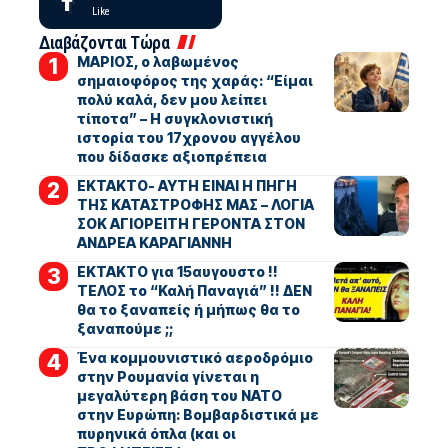
Like
Διαβάζονται Τώρα
ΜΑΡΙΟΣ, ο λαβωμένος
σημαιοφόρος της χαράς: “Είμαι
πολύ καλά, δεν μου λείπει
τίποτα” – Η συγκλονιστική
ιστορία του 17χρονου αγγέλου
που δίδασκε αξιοπρέπεια
ΕΚΤΑΚΤΟ- ΑΥΤΗ ΕΙΝΑΙ Η ΠΗΓΗ
ΤΗΣ ΚΑΤΑΣΤΡΟΦΗΣ ΜΑΣ – ΛΟΓΙΑ
ΣΟΚ ΑΓΙΟΡΕΙΤΗ ΓΕΡΟΝΤΑ ΣΤΟΝ
ΑΝΔΡΕΑ ΚΑΡΑΓΙΑΝΝΗ
ΕΚΤΑΚΤΟ για 15αυγουστο !!
ΤΕΛΟΣ το “Καλή Παναγιά” !! ΔΕΝ
θα το ξαναπείς ή μήπως θα το
ξαναπούμε ;;
Ένα κομμουνιστικό αεροδρόμιο
στην Ρουμανία γίνεται η
μεγαλύτερη βάση του ΝΑΤΟ
στην Ευρώπη: Βομβαρδιστικά με
πυρηνικά όπλα (και οι