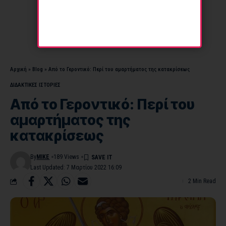
Αρχική
»
Blog
»
Από το Γεροντικό: Περί του αμαρτήματος της κατακρίσεως
ΔΙΔΑΚΤΙΚΕΣ ΙΣΤΟΡΙΕΣ
Από το Γεροντικό: Περί του
αμαρτήματος της
κατακρίσεως
By
MIKE
189 Views
Last Updated: 7 Μαρτίου 2022 16:09
2 Min Read