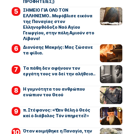
ΠΡΟΦΗΤΕΙΕΣ;)
ΣΗΜΕΙΟ ΓΙΑ ΟΛΟ ΤΟΝ
ΕΛΛΗΝΙΣΜΟ.. Μυρόβλισε εικόνα
της Παναγίας στον
Ελληνορθόδοξο Ναό Αγίου
Γεωργίου, στην πόλη Αμιούν στο
Λίβανο!
Διονύσης Μακρής: Μας ζώσανε
τα φίδια.
Τα πάθη δεν αφήνουν τον
εργάτη τους να δεί την αλήθεια..
Η γυμνότητα του ανθρώπου
ενώπιον του Θεού
π. Στέφανος: «Ὅταν θέλη ὁ Θεός
καί ὁ διάβολος Τόν ὑπηρετεῖ!»
Όταν κοιμήθηκε η Παναγία, την