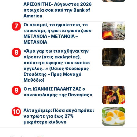
ΑΡΙΖΟΝΙΤΗΣ- Αύγουστος 2026
στοιχεία σοκ από την Bank of
America
Οι σεισμοί, τα ηφαίστεια, το
τσουνάμι, η φωτιά φωναζούν
ΜΕΤΑΝΟΙΑ – ΜΕΤΑΝΟΙΑ –
ΜΕΤΑΝΟΙΑ
«Άμα γαρ τω εισαχθήναι την
αίρεσιν (στις εκκλησίες),
απέστη ο έφορος των εκείσε
άγγελος…» (Όσιος Θεόδωρος
Στουδίτης – Προς Μοναχό
Μεθόδιο)
Ο π. ΙΩΆΝΝΗΣ ΠΑΛΑΝΤΖΑΣ ο
«σκουπιδιάρης της Παναγίας»
Αλτσχάιμερ: Πόσα αυγά πρέπει
να τρώτε για έως 27%
μικρότερο κίνδυνο