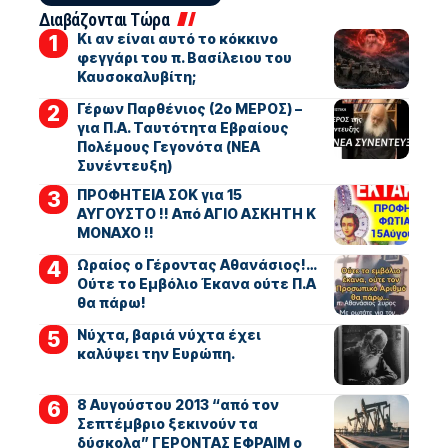
Διαβάζονται Τώρα
Κι αν είναι αυτό το κόκκινο
φεγγάρι του π. Βασίλειου του
Καυσοκαλυβίτη;
Γέρων Παρθένιος (2ο ΜΕΡΟΣ) –
για Π.Α. Ταυτότητα Εβραίους
Πολέμους Γεγονότα (ΝΕΑ
Συνέντευξη)
ΠΡΟΦΗΤΕΙΑ ΣΟΚ για 15
ΑΥΓΟΥΣΤΟ !! Από ΑΓΙΟ ΑΣΚΗΤΗ Κ
ΜΟΝΑΧΟ !!
Ωραίος ο Γέροντας Αθανάσιος!…
Ούτε το Εμβόλιο Έκανα ούτε Π.Α
θα πάρω!
Νύχτα, βαριά νύχτα έχει
καλύψει την Ευρώπη.
8 Αυγούστου 2013 “από τον
Σεπτέμβριο ξεκινούν τα
δύσκολα” ΓΕΡΟΝΤΑΣ ΕΦΡΑΙΜ ο