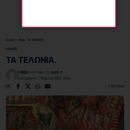
Αρχική
»
Blog
»
ΤΑ ΤΕΛΩΝΙΑ.
ΔΙΔΑΧΕΣ
ΤΑ ΤΕΛΩΝΙΑ.
By
MIKE
94 Views
Last Updated: 7 Μαρτίου 2022 14:34
2 Min Read