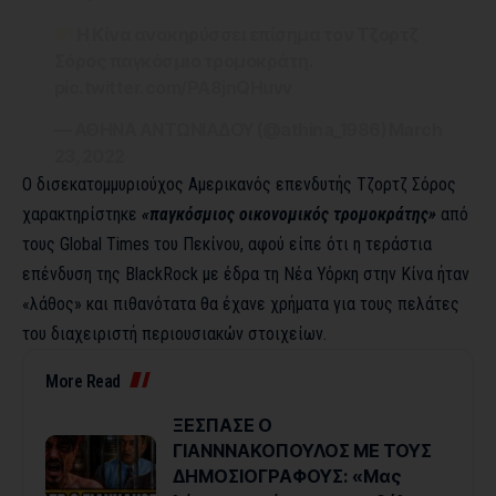
Η Κίνα ανακηρύσσει επίσημα τον Τζορτζ
Σόρος παγκόσμιο τρομοκράτη.
pic.twitter.com/PA8jnQHuvv
— ΑΘΗΝΑ ΑΝΤΩΝΙΑΔΟΥ (@athina_1986)
March
23, 2022
Ο δισεκατομμυριούχος Αμερικανός επενδυτής Τζορτζ Σόρος
χαρακτηρίστηκε
«παγκόσμιος οικονομικός τρομοκράτης»
από
τους Global Times του Πεκίνου, αφού είπε ότι η τεράστια
επένδυση της BlackRock με έδρα τη Νέα Υόρκη στην Κίνα ήταν
«λάθος» και πιθανότατα θα έχανε χρήματα για τους πελάτες
του διαχειριστή περιουσιακών στοιχείων.
More Read
ΞΕΣΠΑΣΕ Ο
ΓΙΑΝΝΝΑΚΟΠΟΥΛΟΣ ΜΕ ΤΟΥΣ
ΔΗΜΟΣΙΟΓΡΑΦΟΥΣ: «Μας