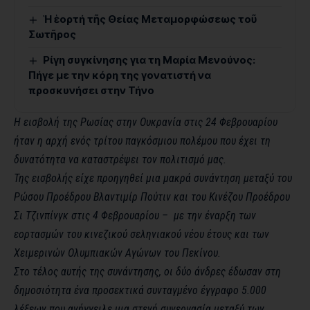
Ἡ ἑορτή τῆς Θείας Μεταμορφώσεως τοῦ
Σωτῆρος
Ρίγη συγκίνησης για τη Μαρία Μενούνος:
Πήγε με την κόρη της γονατιστή να
προσκυνήσει στην Τήνο
Η εισβολή της Ρωσίας στην Ουκρανία στις 24 Φεβρουαρίου
ήταν η αρχή ενός τρίτου παγκόσμιου πολέμου που έχει τη
δυνατότητα να καταστρέψει τον πολιτισμό μας.
Της εισβολής είχε προηγηθεί μια μακρά συνάντηση μεταξύ του
Ρώσου Προέδρου Βλαντιμίρ Πούτιν και του Κινέζου Προέδρου
Σι Τζινπίνγκ στις 4 Φεβρουαρίου – με την έναρξη των
εορτασμών του κινεζικού σεληνιακού νέου έτους και των
Χειμερινών Ολυμπιακών Αγώνων του Πεκίνου.
Στο τέλος αυτής της συνάντησης, οι δύο άνδρες έδωσαν στη
δημοσιότητα ένα προσεκτικά συνταγμένο έγγραφο 5.000
λέξεων που ανήγγειλε μια στενή συνεργασία μεταξύ των