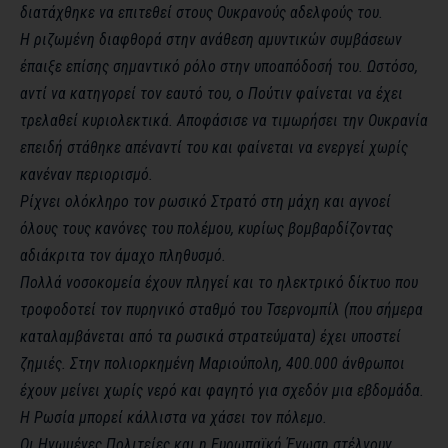
διατάχθηκε να επιτεθεί στους Ουκρανούς αδελφούς του.
Η ριζωμένη διαφθορά στην ανάθεση αμυντικών συμβάσεων
έπαιξε επίσης σημαντικό ρόλο στην υποαπόδοσή του. Ωστόσο,
αντί να κατηγορεί τον εαυτό του, ο Πούτιν φαίνεται να έχει
τρελαθεί κυριολεκτικά. Αποφάσισε να τιμωρήσει την Ουκρανία
επειδή στάθηκε απέναντί ​​του και φαίνεται να ενεργεί χωρίς
κανέναν περιορισμό.
Ρίχνει ολόκληρο τον ρωσικό Στρατό στη μάχη και αγνοεί
όλους τους κανόνες του πολέμου, κυρίως βομβαρδίζοντας
αδιάκριτα τον άμαχο πληθυσμό.
Πολλά νοσοκομεία έχουν πληγεί και το ηλεκτρικό δίκτυο που
τροφοδοτεί τον πυρηνικό σταθμό του Τσερνομπίλ (που σήμερα
καταλαμβάνεται από τα ρωσικά στρατεύματα) έχει υποστεί
ζημιές. Στην πολιορκημένη Μαριούπολη, 400.000 άνθρωποι
έχουν μείνει χωρίς νερό και φαγητό για σχεδόν μια εβδομάδα.
Η Ρωσία μπορεί κάλλιστα να χάσει τον πόλεμο.
Οι Ηνωμένες Πολιτείες και η Ευρωπαϊκή Ένωση στέλνουν