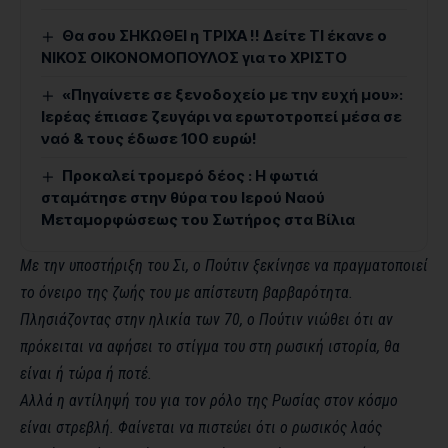
Θα σου ΣΗΚΩΘΕΙ η ΤΡΙΧΑ !! Δείτε ΤΙ έκανε ο
ΝΙΚΟΣ ΟΙΚΟΝΟΜΟΠΟΥΛΟΣ για το ΧΡΙΣΤΟ
«Πηγαίνετε σε ξενοδοχείο με την ευχή μου»:
Ιερέας έπιασε ζευγάρι να ερωτοτροπεί μέσα σε
ναό & τους έδωσε 100 ευρώ!
Προκαλεί τρομερό δέος : Η φωτιά
σταμάτησε στην θύρα του Ιερού Ναού
Μεταμορφώσεως του Σωτήρος στα Βίλια
Με την υποστήριξη του Σι, ο Πούτιν ξεκίνησε να πραγματοποιεί
το όνειρο της ζωής του με απίστευτη βαρβαρότητα.
Πλησιάζοντας στην ηλικία των 70, ο Πούτιν νιώθει ότι αν
πρόκειται να αφήσει το στίγμα του στη ρωσική ιστορία, θα
είναι ή τώρα ή ποτέ.
Αλλά η αντίληψή του για τον ρόλο της Ρωσίας στον κόσμο
είναι στρεβλή. Φαίνεται να πιστεύει ότι ο ρωσικός λαός