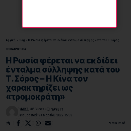
Αρχική
»
Blog
»
Η Ρωσία φέρεται να εκδίδει ένταλμα σύλληψης κατά του Τ.Σόρος – Η Κίνα τον χαρακτηρίζει ως «τρομοκράτη»
ΕΠΙΚΑΙΡΟΤΗΤΑ
Η Ρωσία φέρεται να εκδίδει
ένταλμα σύλληψης κατά του
Τ.Σόρος – Η Κίνα τον
χαρακτηρίζει ως
«τρομοκράτη»
By
MIKE
85 Views
Last Updated: 24 Μαρτίου 2022 15:33
9 Min Read