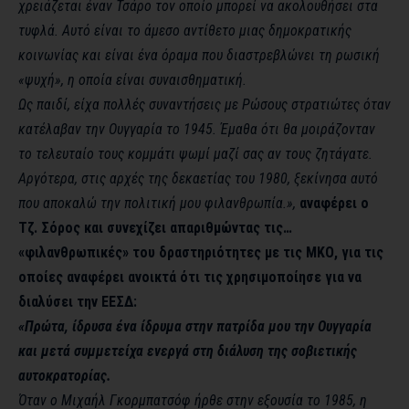
χρειάζεται έναν Τσάρο τον οποίο μπορεί να ακολουθήσει στα
τυφλά. Αυτό είναι το άμεσο αντίθετο μιας δημοκρατικής
κοινωνίας και είναι ένα όραμα που διαστρεβλώνει τη ρωσική
«ψυχή», η οποία είναι συναισθηματική.
Ως παιδί, είχα πολλές συναντήσεις με Ρώσους στρατιώτες όταν
κατέλαβαν την Ουγγαρία το 1945. Έμαθα ότι θα μοιράζονταν
το τελευταίο τους κομμάτι ψωμί μαζί σας αν τους ζητάγατε.
Αργότερα, στις αρχές της δεκαετίας του 1980, ξεκίνησα αυτό
που αποκαλώ την πολιτική μου φιλανθρωπία.»,
αναφέρει ο
Τζ. Σόρος και συνεχίζει απαριθμώντας τις…
«φιλανθρωπικές» του δραστηριότητες με τις ΜΚΟ, για τις
οποίες αναφέρει ανοικτά ότι τις χρησιμοποίησε για να
διαλύσει την ΕΕΣΔ:
«Πρώτα, ίδρυσα ένα ίδρυμα στην πατρίδα μου την Ουγγαρία
και μετά συμμετείχα ενεργά στη διάλυση της σοβιετικής
αυτοκρατορίας.
Όταν ο Μιχαήλ Γκορμπατσόφ ήρθε στην εξουσία το 1985, η