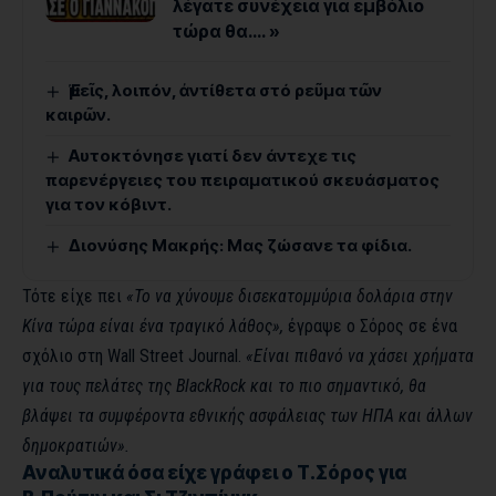
λέγατε συνέχεια για εμβόλιο
τώρα θα…. »
Ἐμεῖς, λοιπόν, ἀντίθετα στό ρεῦμα τῶν
καιρῶν.
Αυτοκτόνησε γιατί δεν άντεχε τις
παρενέργειες του πειραματικού σκευάσματος
για τον κόβιντ.
Διονύσης Μακρής: Μας ζώσανε τα φίδια.
Τότε είχε πει
«Το να χύνουμε δισεκατομμύρια δολάρια στην
Κίνα τώρα είναι ένα τραγικό λάθος»,
έγραψε ο Σόρος σε ένα
σχόλιο στη Wall Street Journal.
«Είναι πιθανό να χάσει χρήματα
για τους πελάτες της BlackRock και το πιο σημαντικό, θα
βλάψει τα συμφέροντα εθνικής ασφάλειας των ΗΠΑ και άλλων
δημοκρατιών».
Αναλυτικά όσα είχε γράφει ο Τ.Σόρος για