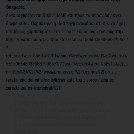
Ουκρανία.
Αυτό ισχυρίζονται διεθνή ΜΜΕ και προς το παρόν δεν έχει
διαψευσθεί. Παράλληλα η ίδια πηγή αναφέρει ότι η Κίνα έχει
επισήμως χαρακτηρίσει τον Τζορτζ Σόρος ως «τρομοκράτη».
https://twitter.com/OsintUpdates/status/1506645038683799557
?
ref_src=twsrc%5Etfw%7Ctwcamp%5Etweetembed%7Ctwterm%
5E1506645038683799557%7Ctwgr%5E%7Ctwcon%5Es1_&ref_u
rl=https%3A%2F%2Fwww.pronews.gr%2Fkosmos%2Fi-rosia-
feretai-ekdidei-entalma-syllipsis-kata-tou-t-soros-i-kina-ton-
xaraktirizei-os-tromokrati%2F
Ξεκαθαριζει το τοπιο…
ΕΙΔΗΣΗ βόμβα:
Η ρωσική κυβέρνηση
ανακοινώνει ένταλμα σύλληψης κατά του
δισεκατομμυριούχου Τζορτζ Σόρος, του
κύριου υποκινητή του πολέμου στην
Ουκρανία.