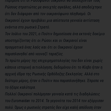
Περίμενε ότι οι Ρωσόφωνοι Ουκρανοί θα υποδέχονταν τους
Ρώσους στρατιώτες με ανοιχτές αγκάλες, αλλά αποδείχτηκε
ότι δεν διέφεραν από τον ουκρανόφωνο πληθυσμό. Οι
Ουκρανοί έχουν προβάλει μια απίστευτα γενναία αντίσταση
ενάντια στο ρωσικό Στρατό.
Τον Ιούλιο του 2021, ο Πούτιν δημοσίευσε ένα εκτενές δοκίμιο
υποστηρίζοντας ότι οι Ρώσοι και οι Ουκρανοί είναι
πραγματικά ένας λαός και ότι οι Ουκρανοί έχουν
παραπλανηθεί από νεοναζί ταραξίες.
Το πρώτο μέρος της επιχειρηματολογίας του δεν είναι χωρίς
κάποια ιστορική αιτιολόγηση, δεδομένου ότι το Κίεβο ήταν η
αρχική έδρα της Ρωσικής Ορθόδοξης Εκκλησίας. Αλλά στο
δεύτερο μέρος, ήταν ο Πούτιν που παραπλανήθηκε. Έπρεπε να
το ήξερε καλύτερα.
Πολλοί Ουκρανοί πολέμησαν γενναία κατά τις διαδηλώσεις
του Euromaidan το 2014. Τα γεγονότα του 2014 τον εξόργισαν
πολύ. Όμως ο ρωσικός στρατός δεν είχε καλή απόδοση όταν