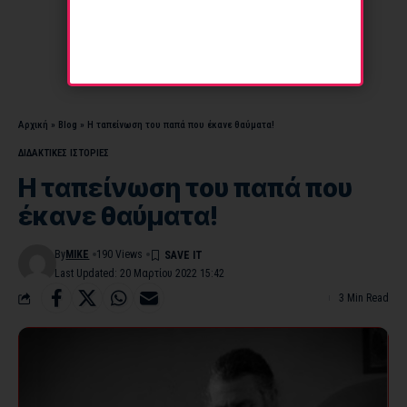
Αρχική
»
Blog
»
Η ταπείνωση του παπά που έκανε θαύματα!
ΔΙΔΑΚΤΙΚΕΣ ΙΣΤΟΡΙΕΣ
Η ταπείνωση του παπά που
έκανε θαύματα!
By
MIKE
190 Views
Last Updated: 20 Μαρτίου 2022 15:42
3 Min Read