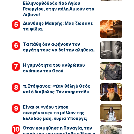
Ελληνορθόδοξο Ναό Αγίου
Γεωργίου, στην πόλη Αμιούν στο
Λίβανο!
Διονύσης Μακρής: Μας ζώσανε
τα φίδια.
Τα πάθη δεν αφήνουν τον
εργάτη τους να δεί την αλήθεια..
Η γυμνότητα του ανθρώπου
ενώπιον του Θεού
π. Στέφανος: «Ὅταν θέλη ὁ Θεός
καί ὁ διάβολος Τόν ὑπηρετεῖ!»
Είναι οι «νέου τύπου
οικογένειες» το μέλλον της
Ελλάδας μας, κυρία Υπουργέ;
Όταν κοιμήθηκε η Παναγία, την
ψυχή της την παρέλαβε ο Ίδιος ο