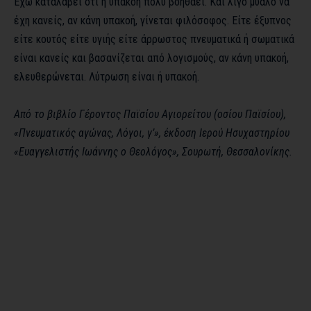
Έχω καταλάβει ότι ή υπακοή πολύ βοηθάει. Και λίγο μυαλό να
έχη κανείς, αν κάνη υπακοή, γίνεται φιλόσοφος. Είτε έξυπνος
είτε κουτός είτε υγιής είτε άρρωστος πνευματικά ή σωματικά
είναι κανείς και βασανίζεται από λογισμούς, αν κάνη υπακοή,
ελευθερώνεται. Λύτρωση είναι ή υπακοή.
Από το βιβλίο Γέροντος Παϊσίου Αγιορείτου (οσίου Παϊσίου),
«Πνευματικός αγώνας, Λόγοι, γ’», έκδοση Ιερού Ησυχαστηρίου
«Ευαγγελιστής Ιωάννης ο Θεολόγος», Σουρωτή, Θεσσαλονίκης.