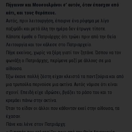
Πήγαιναν και Μουσουλμάνοι σ’ αυτόν, όταν έπασχαν από
κάτι, και τους θεράπευε.
Αυτός, πριν λειτουργήση, έπαιρνε ένα ρόφημα με λίγο
παξιμάδι και μετά όλη την ημέρα δεν έτρωγε τίποτε.
Κάποτε έμαθε ο Πατριάρχης ότι τρώει πριν από την Θεία
Λειτουργία και τον κάλεσε στο Πατριαρχείο.
Πήγε εκείνος, χωρίς να ξέρη γιατί τον ζητάνε. Ώσπου να τον
φωνάξη ο Πατριάρχης, περίμενε μαζί με άλλους σε μια
αίθουσα.
Έξω έκανε πολλή ζέστη είχαν κλειστά τα παντζούρια και από
μια τρυπούλα περνούσε μια ακτίνα. Αυτός νόμισε ότι είναι
σχοινί. Επειδή είχε ιδρώσει, βγάζει το ράσο του και το
κρεμάει πάνω στην ακτίνα.
Όταν το είδαν οι άλλοι που κάθονταν εκεί στην αίθουσα, τα
έχασαν.
Πάνε και λένε στον Πατριάρχη: