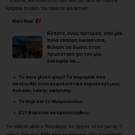
– O παπάς που κολατσίζει πριν από την Θεία Λειτουργία
κρέμασε το ράσο του πάνω σε μια ακτίνα!
More Read
Κάποτε, ένας πατέρας, από μία
πολύ εύπορη οικογένεια,
θέλησε να δώσει στον
πρωτότοκο γιο του μία
ευκαιρία να….
Το ποιο γλυκό ψωμί! Το παραμύθι που
ακολουθεί είναι κεφαλονίτικη παραλλαγή μιας
παλαιάς λαϊκής αφήγησης.
Το Κερί και το Μικροσκόπιο
ΕΣΥ βαριέσαι να προσευχηθείς;
Τον κάλεσε μέσα ο Πατριάρχης και άρχισε να τον ρωτάη: Τι
κάνεις; Πώς πας; Κάθε πότε λειτουργείς; Πώς ετοιμάζεσαι