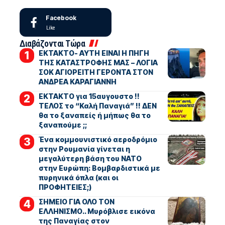
Facebook
Like
Διαβάζονται Τώρα
ΕΚΤΑΚΤΟ- ΑΥΤΗ ΕΙΝΑΙ Η ΠΗΓΗ
ΤΗΣ ΚΑΤΑΣΤΡΟΦΗΣ ΜΑΣ – ΛΟΓΙΑ
ΣΟΚ ΑΓΙΟΡΕΙΤΗ ΓΕΡΟΝΤΑ ΣΤΟΝ
ΑΝΔΡΕΑ ΚΑΡΑΓΙΑΝΝΗ
ΕΚΤΑΚΤΟ για 15αυγουστο !!
ΤΕΛΟΣ το “Καλή Παναγιά” !! ΔΕΝ
θα το ξαναπείς ή μήπως θα το
ξαναπούμε ;;
Ένα κομμουνιστικό αεροδρόμιο
στην Ρουμανία γίνεται η
μεγαλύτερη βάση του ΝΑΤΟ
στην Ευρώπη: Βομβαρδιστικά με
πυρηνικά όπλα (και οι
ΠΡΟΦΗΤΕΙΕΣ;)
ΣΗΜΕΙΟ ΓΙΑ ΟΛΟ ΤΟΝ
ΕΛΛΗΝΙΣΜΟ.. Μυρόβλισε εικόνα
της Παναγίας στον