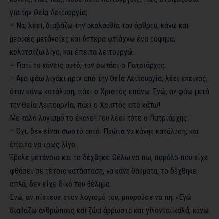
για την Θεία Λειτουργία;
– Να, λέει, διαβάζω την ακολουθία του όρθρου, κάνω και
μερικές μετάνοιες και ύστερα φτιάχνω ένα ρόφημα,
κολατσίζω λίγο, και έπειτα λειτουργώ.
– Γιατί το κάνεις αυτό; τον ρωτάει ο Πατριάρχης.
– Άμα φάω λιγάκι πριν από την Θεία Λειτουργία, λέει εκείνος,
όταν κάνω κατάλυση, πάει ο Χριστός επάνω. Ενώ, αν φάω μετά
την Θεία Λειτουργία, πάει ο Χριστός από κάτω!
Με καλό λογισμό το έκανε! Του λέει τότε ο Πατριάρχης:
– Όχι, δεν είναι σωστό αυτό. Πρώτα να κάνης κατάλυση, και
έπειτα να τρως λίγο.
Έβαλε μετάνοια και το δέχθηκε. Θέλω να πω, παρόλο που είχε
φθάσει σε τέτοια κατάσταση, να κάνη θαύματα, το δέχθηκε
απλά, δεν είχε δικό του θέλημα.
Ενώ, αν πίστευε στον λογισμό του, μπορούσε να πη: «Εγώ
διαβάζω ανθρώπους και ζώα άρρωστα και γίνονται καλά, κάνω