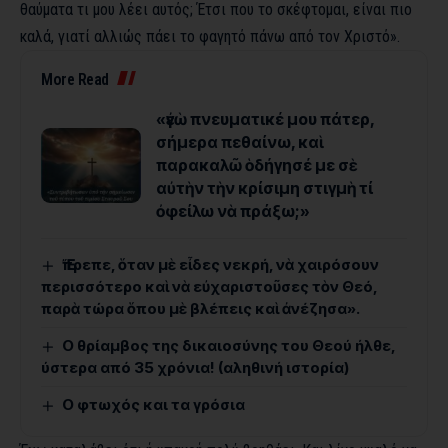
θαύματα τι μου λέει αυτός; Έτσι που το σκέφτομαι, είναι πιο
καλά, γιατί αλλιώς πάει το φαγητό πάνω από τον Χριστό».
More Read
«ἐγὼ πνευματικέ μου πάτερ,
σήμερα πεθαίνω, καὶ
παρακαλῶ ὁδήγησέ με σὲ
αὐτὴν τὴν κρίσιμη στιγμὴ τί
ὀφείλω νὰ πράξω;»
Ἔπρεπε, ὅταν μὲ εἶδες νεκρή, νὰ χαιρόσουν
περισσότερο καὶ νὰ εὐχαριστοῦσες τὸν Θεό,
παρὰ τώρα ὅπου μὲ βλέπεις καὶ ἀνέζησα».
Ο θρίαμβος της δικαιοσύνης του Θεού ήλθε,
ύστερα από 35 χρόνια! (αληθινή ιστορία)
O φτωχός και τα γρόσια