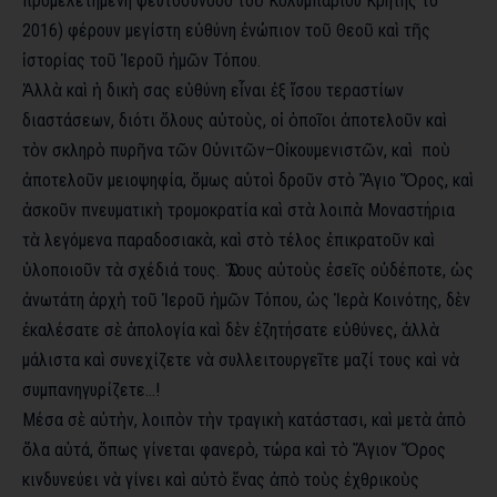
προμελετημένη ψευτοσύνοδο
τοῦ
Κολυμπαρίου Κρήτης τό
2016)
φέρουν μεγίστη εὐθύνη
ἐνώπιον
τοῦ
Θεοῦ
καὶ
τῆς
ἱστορίας
τοῦ
Ἱεροῦ
ἡμῶν Τόπου.
Ἀλλὰ
καὶ ἡ δικὴ σας εὐθύνη
εἶναι
ἐξ
ἴσου τεραστίων
διαστάσεων, διότι ὅλους
αὐτοὺς
,
οἱ
ὁποῖοι
ἀποτελοῦν
καὶ
τὸν
σκληρὸ
πυρῆνα
τῶν
Οὐνιτῶν
–
Οἰκουμενιστῶν
,
καὶ
ποὺ
ἀποτελοῦν μειοψηφία, ὅμως
αὐτοὶ
δροῦν
στὸ
Ἃγιο
Ὄρος
,
καὶ
ἀσκοῦν
πνευματικὴ τρομοκρατία καὶ
στὰ
λοιπὰ Μοναστήρια
τὰ λεγόμενα παραδοσιακὰ
,
καὶ
στὸ τέλος ἐπικρατοῦν
καὶ
ὑλοποιοῦν
τὰ σχέδιά τους.
Ὅλους
αὐτοὺς
ἐσεῖς
οὐδέποτε
,
ὡς
ἀνωτάτη
ἀρχὴ
τοῦ
Ἱεροῦ
ἡμῶν Τόπου, ὡς
Ἱερὰ
Κοινότης
,
δὲν
ἐκαλέσατε
σὲ
ἀπολογία
καὶ
δὲν
ἐζητήσατε
εὐθύνες
,
ἀλλὰ
μάλιστα καὶ συνεχίζετε νὰ
συλλειτουργεῖτε μαζί τους καὶ
νὰ
συμπανηγυρίζετε…
!
Μέσα σὲ
αὐτὴν
,
λοιπὸν
τὴν
τραγικὴ
κατάστασι
,
καὶ
μετὰ
ἀπὸ
ὅλα
αὐτά
,
ὅπως γίνεται φανερὸ, τώρα καὶ
τὸ
Ἅγιον
Ὄρος
κινδυνεύει νὰ γίνει καὶ
αὐτὸ
ἕνας
ἀπὸ
τοὺς
ἐχθρικοὺς