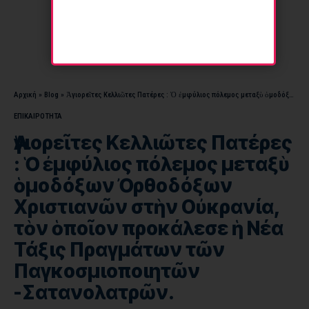
Αρχική
»
Blog
»
Ἁγιορεῖτες Κελλιῶτες Πατέρες : Ὁ ἐμφύλιος πόλεμος μεταξὺ ὁμοδόξων Ὀρθοδόξων Χριστιανῶν στὴν Οὐκρανία, τὸν ὁποῖον προκάλεσε ἡ Νέα Τάξις Πραγμάτων τῶν Παγκοσμιοποιητῶν -Σατανολατρῶν.
ΕΠΙΚΑΙΡΟΤΗΤΑ
Ἁγιορεῖτες Κελλιῶτες Πατέρες
: Ὁ ἐμφύλιος πόλεμος μεταξὺ
ὁμοδόξων Ὀρθοδόξων
Χριστιανῶν στὴν Οὐκρανία,
τὸν ὁποῖον προκάλεσε ἡ Νέα
Τάξις Πραγμάτων τῶν
Παγκοσμιοποιητῶν
-Σατανολατρῶν.