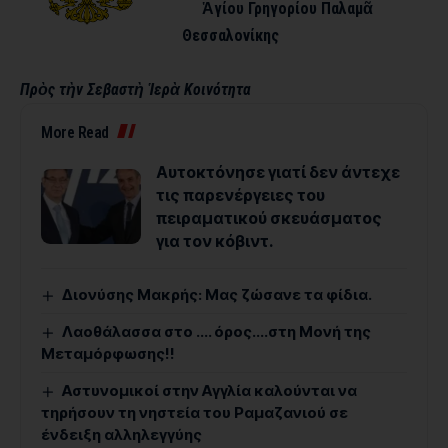
Ἁγίου Γρηγορίου Παλαμᾶ
Θεσσαλονίκης
Πρὸς
τὴν
Σεβαστὴ
Ἱερὰ Κοινότητα
More Read
Αυτοκτόνησε γιατί δεν άντεχε
τις παρενέργειες του
πειραματικού σκευάσματος
για τον κόβιντ.
Διονύσης Μακρής: Μας ζώσανε τα φίδια.
Λαοθάλασσα στο …. όρος….στη Μονή της
Μεταμόρφωσης!!
Αστυνομικοί στην Αγγλία καλούνται να
τηρήσουν τη νηστεία του Ραμαζανιού σε
ένδειξη αλληλεγγύης