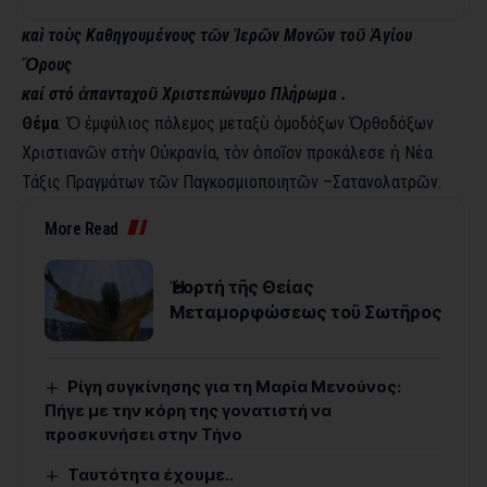
καὶ
τοὺς
Καθηγουμένους
τῶν
Ἱερῶν
Μονῶν
τοῦ
Ἁγίου
Ὄρους
καί
στό
ἁπανταχοῦ
Χριστεπώνυμο Πλήρωμα
.
Θέμα
: Ὁ ἐμφύλιος πόλεμος μεταξὺ
ὁμοδόξων
Ὀρθοδόξων
Χριστιανῶν
στὴν
Οὐκρανία
,
τὸν
ὁποῖον προκάλεσε ἡ Νέα
Τάξις Πραγμάτων τῶν
Παγκοσμιοποιητῶν
–
Σατανολατρῶν
.
More Read
Ἡ ἑορτή τῆς Θείας
Μεταμορφώσεως τοῦ Σωτῆρος
Ρίγη συγκίνησης για τη Μαρία Μενούνος:
Πήγε με την κόρη της γονατιστή να
προσκυνήσει στην Τήνο
Ταυτότητα έχουμε..