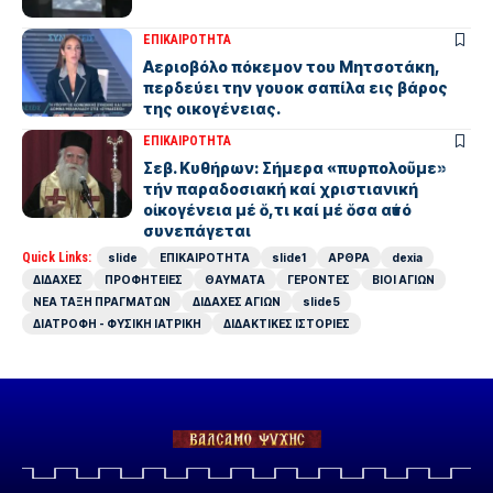
ΕΠΙΚΑΙΡΟΤΗΤΑ
Αεριοβόλο πόκεμον του Μητσοτάκη,
περδεύει την γουοκ σαπίλα εις βάρος
της οικογένειας.
ΕΠΙΚΑΙΡΟΤΗΤΑ
Σεβ. Κυθήρων: Σήμερα «πυρπολοῦμε»
τήν παραδοσιακή καί χριστιανική
οἰκογένεια μέ ὅ,τι καί μέ ὅσα αὐτό
συνεπάγεται
Quick Links:
slide
ΕΠΙΚΑΙΡΟΤΗΤΑ
slide1
ΑΡΘΡΑ
dexia
ΔΙΔΑΧΕΣ
ΠΡΟΦΗΤΕΙΕΣ
ΘΑΥΜΑΤΑ
ΓΕΡΟΝΤΕΣ
ΒΙΟΙ ΑΓΙΩΝ
ΝΕΑ ΤΑΞΗ ΠΡΑΓΜΑΤΩΝ
ΔΙΔΑΧΕΣ ΑΓΙΩΝ
slide5
ΔΙΑΤΡΟΦΗ - ΦΥΣΙΚΗ ΙΑΤΡΙΚΗ
ΔΙΔΑΚΤΙΚΕΣ ΙΣΤΟΡΙΕΣ