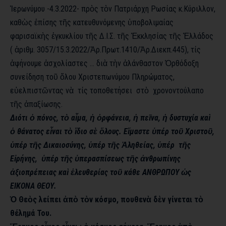
Ἱερωνύμου
-4.3.2022-
πρὸς
τὸν Πατριάρχη Ρωσίας κ.Κύριλλον
,
καθὼς
ἐπίσης
τῆς κατευθυνόμενης ὑποβολιμαίας
φαρισαϊκὴς
ἐγκυκλίου
τῆς
Δ.Ι.Σ.
τῆς
Ἐκκλησίας
τῆς
Ἑλλάδος
(
ἀριθμ
. 3057/15.3.2022/Ἀρ.Πρωτ.1410/Ἀρ.Διεκπ.445),
τίς
ἀφήνουμε
ἀσχολίαστες
…
διὰ
τὴν
ἀλάνθαστον
Ὀρθόδοξη
συνείδηση τοῦ
ὅλου
Χριστεπωνύμου Πληρώματος,
εὐελπιστῶντας
νὰ
τίς
τοποθετήσει στὸ
χρονοντούλαπο
τῆς
ἀπαξίωσης
.
Διότι
ὁ
πόνος
,
τὸ
αἷμα
,
ἡ
ὀρφάνεια
,
ἡ
πεῖνα
,
ἡ
δυστυχία
καὶ
ὁ
θάνατος
εἶναι
τὸ
ἴδιο
σὲ
ὅλους
.
Εἴμαστε
ὑπέρ
τοῦ
Χριστοῦ
,
ὑπέρ
τῆς Δικαιοσύνης, ὑπέρ
τῆς
Ἀληθείας
,
ὑπέρ
τῆς
Εἰρήνης
,
ὑπέρ
τῆς
ὑπερασπίσεως
τῆς
ἀνθρωπίνης
ἀξιοπρέπειας
καὶ
ἐλευθερίας
τοῦ κάθε ΑΝΘΡΩΠΟΥ ὡς
ΕΙΚΟΝΑ ΘΕΟΥ.
Ὁ Θεὸς λείπει ἀπὸ
τὸν κόσμο,
πουθενὰ
δὲν γίνεται τὸ
θέλημά Του.