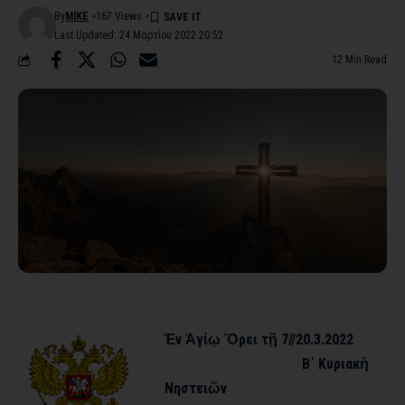
By
MIKE
167 Views
Last Updated: 24 Μαρτίου 2022 20:52
12 Min Read
Ἐν
Ἁγίῳ
Ὄρει
τῇ
7//20.3.2022
Β΄
Κυριακὴ
Νηστειῶν