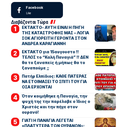
Facebook
Like
Διαβάζονται Τώρα
ΕΚΤΑΚΤΟ- ΑΥΤΗ ΕΙΝΑΙ Η ΠΗΓΗ
ΤΗΣ ΚΑΤΑΣΤΡΟΦΗΣ ΜΑΣ – ΛΟΓΙΑ
ΣΟΚ ΑΓΙΟΡΕΙΤΗ ΓΕΡΟΝΤΑ ΣΤΟΝ
ΑΝΔΡΕΑ ΚΑΡΑΓΙΑΝΝΗ
ΕΚΤΑΚΤΟ για 15αυγουστο !!
ΤΕΛΟΣ το “Καλή Παναγιά” !! ΔΕΝ
θα το ξαναπείς ή μήπως θα το
ξαναπούμε ;;
Πατήρ Ελπίδιος: ΚΑΘΕ ΠΑΤΕΡΑΣ
ΝΑ ΕΤΟΙΜΑΣΕΙ ΤΟ ΣΠΙΤΙ ΤΟΥ ΓΙΑ
ΟΣΑ ΕΡΧΟΝΤΑΙ
Όταν κοιμήθηκε η Παναγία, την
ψυχή της την παρέλαβε ο Ίδιος ο
Χριστός και την πήγε στον
ουρανό!
ΓΙΑΤΙ Η ΠΑΝΑΓΙΑ ΛΕΓΕΤΑΙ
«ΠΛΑΤΥΤΕΡΑ ΤΩΝ ΟΥΡΑΝΩΝ»;