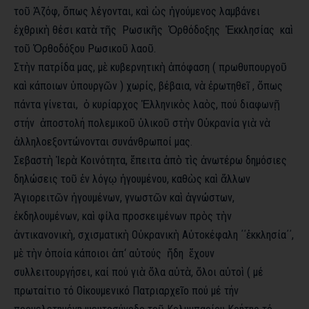
τοῦ
Ἀζόφ
,
ὅπως λέγονται, καὶ
ὡς
ἡγούμενος λαμβάνει
ἐχθρικὴ
θέσι
κατὰ
τῆς
Ρωσικῆς
Ὀρθόδοξης
Ἐκκλησίας
καὶ
τοῦ
Ὀρθοδόξου
Ρωσικοῦ
λαοῦ
.
Στὴν πατρίδα μας, μὲ
κυβερνητικὴ
ἀπόφαση
(
πρωθυπουργοῦ
καὶ
κάποιων ὑπουργῶν ) χωρίς, βέβαια, νὰ
ἐρωτηθεῖ
,
ὅπως
πάντα γίνεται, ὁ κυρίαρχος Ἑλληνικὸς
λαὸς
,
πού διαφωνῇ
στήν
ἀποστολή
πολεμικοῦ
ὑλικοῦ
στὴν
Οὐκρανία
γιὰ
νὰ
ἀλληλοεξοντώνονται συνάνθρωποί μας
.
Σεβαστὴ
Ἱερὰ Κοινότητα
,
ἔπειτα
ἀπὸ
τὶς
ἀνωτέρω δημόσιες
δηλώσεις τοῦ
ἐν
λόγῳ
ἡγουμένου
,
καθὼς
καὶ
ἄλλων
Ἁγιορειτῶν
ἡγουμένων
,
γνωστῶν
καὶ
ἀγνώστων
,
ἐκδηλουμένων
,
καὶ φίλα προσκειμένων πρὸς
τὴν
ἀντικανονικὴ
,
σχισματικὴ
Οὐκρανικὴ
Αὐτοκέφαλη
΄΄ἐκκλησία΄΄
,
μὲ
τὴν
ὁποία κάποιοι ἀπ
‘
αὐτούς
ἤδη
ἔχουν
συλλειτουργήσει
,
καί πού γιὰ
ὅλα
αὐτὰ
,
ὅλοι
αὐτοὶ
(
μέ
πρωταίτιο τό
Οἰκουμενικό
Πατριαρχεῖο πού μέ
τήν