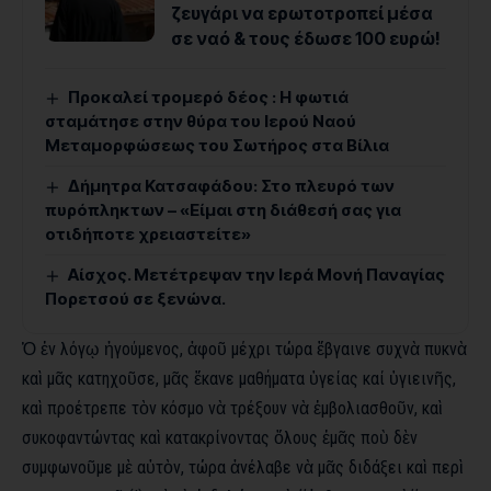
ζευγάρι να ερωτοτροπεί μέσα
σε ναό & τους έδωσε 100 ευρώ!
Προκαλεί τρομερό δέος : Η φωτιά
σταμάτησε στην θύρα του Ιερού Ναού
Μεταμορφώσεως του Σωτήρος στα Βίλια
Δήμητρα Κατσαφάδου: Στο πλευρό των
πυρόπληκτων – «Είμαι στη διάθεσή σας για
οτιδήποτε χρειαστείτε»
Αίσχος. Μετέτρεψαν την Ιερά Μονή Παναγίας
Πορετσού σε ξενώνα.
Ὁ ἐν
λόγῳ
ἡγούμενος
,
ἀφοῦ μέχρι τώρα ἔβγαινε
συχνὰ
πυκνὰ
καὶ
μᾶς
κατηχοῦσε
,
μᾶς
ἔκανε μαθήματα ὑγείας
καί
ὑγιεινῆς
,
καὶ προέτρεπε τὸν κόσμο νὰ τρέξουν νὰ
ἐμβολιασθοῦν
,
καὶ
συκοφαντώντας καὶ κατακρίνοντας ὅλους
ἐμᾶς
ποὺ
δὲν
συμφωνοῦμε
μὲ
αὐτὸν, τώρα ἀνέλαβε
νὰ
μᾶς διδάξει καὶ
περὶ