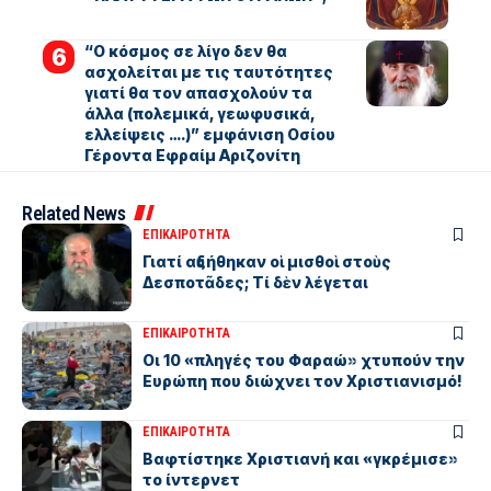
“Ο κόσμος σε λίγο δεν θα
ασχολείται με τις ταυτότητες
γιατί θα τον απασχολούν τα
άλλα (πολεμικά, γεωφυσικά,
ελλείψεις ….)” εμφάνιση Οσίου
Γέροντα Εφραίμ Αριζονίτη
Related News
ΕΠΙΚΑΙΡΟΤΗΤΑ
Γιατί αὐξήθηκαν οἱ μισθοὶ στοὺς
Δεσποτᾶδες; Τί δὲν λέγεται
ΕΠΙΚΑΙΡΟΤΗΤΑ
Οι 10 «πληγές του Φαραώ» χτυπούν την
Ευρώπη που διώχνει τον Χριστιανισμό!
ΕΠΙΚΑΙΡΟΤΗΤΑ
Βαφτίστηκε Χριστιανή και «γκρέμισε»
το ίντερνετ