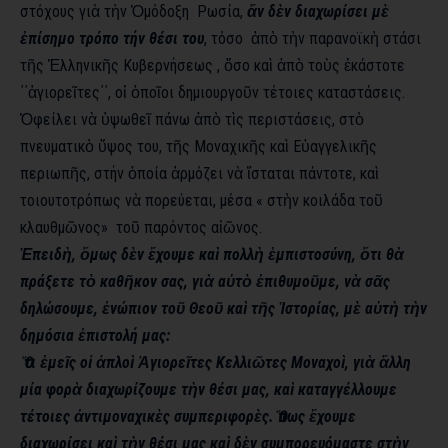
στόχους γιὰ
τὴν
Ὁμόδοξη
Ρωσία,
ἄν
δὲν διαχωρίσει μὲ
ἐπίσημο τρόπο τήν
θέσι του
, τόσο ἀπὸ
τὴν
παρανοϊκὴ
στάσι
τῆς
Ἑλληνικῆς Κυβερνήσεως
,
ὅσο
καὶ
ἀπὸ
τοὺς
ἑκάστοτε
΄΄ἁγιορεῖτες΄΄
,
οἱ
ὁποῖοι
δημιουργοῦν τέτοιες καταστάσεις.
Ὀφείλει
νὰ
ὑψωθεῖ πάνω ἀπὸ
τὶς περιστάσεις, στὸ
πνευματικὸ
ὕψος του, τῆς
Μοναχικῆς
καὶ
Εὐαγγελικῆς
περιωπῆς
,
στήν
ὁποία
ἁρμόζει
νὰ
ἵσταται πάντοτε, καὶ
τοιουτοτρόπως νὰ πορεύεται, μέσα « στὴν κοιλάδα τοῦ
κλαυθμῶνος
»
τοῦ παρόντος αἰῶνος
.
Ἐπειδὴ
,
ὅμως
δὲν
ἔχουμε
καὶ
πολλὴ
ἐμπιστοσύνη
,
ὅτι
θὰ
πράξετε τὸ
καθῆκον σας, γιὰ
αὐτὸ
ἐπιθυμοῦμε
,
νὰ
σᾶς
δηλώσουμε, ἐνώπιον
τοῦ
Θεοῦ
καὶ
τῆς
Ἱστορίας
,
μὲ
αὐτὴ
τὴν
δημόσια ἐπιστολή μας:
Ὅτι
ἐμεῖς
οἱ
ἁπλοὶ
Ἁγιορεῖτες
Κελλιῶτες
Μοναχοὶ
,
γιὰ
ἄλλη
μία φορὰ διαχωρίζουμε τὴν
θέσι μας, καὶ καταγγέλλουμε
τέτοιες ἀντιμοναχικὲς
συμπεριφορὲς
.
Ὅπως
ἔχουμε
διαχωρίσει καὶ
τὴν
θέσι μας καὶ
δὲν συμπορευόμαστε στὴν