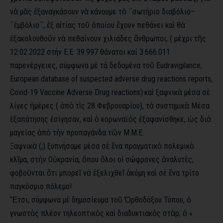
νὰ
μᾶς
ἐξαναγκάσουν
νὰ κάνουμε τὸ
΄΄σωτήριο
διαβόλιο
–
΄΄ἐμβόλιο΄΄
,
ἐξ
αἰτίας
τοῦ
ὁποίου
ἔχουν πεθάνει καὶ
θὰ
ἐξακολουθοῦν
νὰ πεθαίνουν χιλιάδες ἄνθρωποι, ( μέχρι τῆς
12.02.2022
στήν Ε.Ε. 39.997 θάνατοι καί
3.666.011
παρενέργειες, σύμφωνα
μέ
τά δεδομένα τοῦ
Eudravigilance
,
European
database
of
suspected
adverse
drug
reactions
reports
,
Covid
-19
Vaccine
Adverse
Drug
reactions
)
·
καὶ
ξαφνικὰ μέσα σὲ
λίγες
ἡμέρες
(
ἀπὸ
τὶς
28 Φεβρουαρίου),
τὰ
συστημικὰ Μέσα
ἐξαπάτησης
ἐσίγησαν
,
καὶ ὁ κορωναϊὸς
ἐξαφανίσθηκε
,
ὡς
διὰ
μαγείας ἀπὸ
τὴν προπαγάνδα τῶν
Μ.Μ.Ε.
Ξαφνικὰ
(;) ξυπνήσαμε μέσα σὲ
ἕνα
πραγματικὸ
πολεμικὸ
κλῖμα
,
στὴν
Οὐκρανία
,
ὅπου
ὅλοι
οἱ σώφρονες ἀναλυτὲς
,
φοβοῦνται
ὅτι
μπορεῖ
νὰ
ἐξελιχθεῖ
ἀκόμη
καὶ
σὲ
ἕνα τρίτο
παγκόσμιο πόλεμο!
Ἔτσι, σύμφωνα μὲ δημοσίευμα τοῦ
Ὀρθοδόξου Τύπου, ὁ
γνωστὸς πλέον τηλεοπτικὸς
καὶ
διαδυκτιακὸς
στὰρ, ὁ «