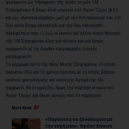
φερόμενος ὡς
Ἡγούμενος
τῆς
ἐκτὸς
τειχῶν Ἱ.Μ
Ἐσφιγμένου» ἤ ὅπως
εἶναι
γνωστοὶ
στὸ
Ἅγιον
Ὄρος (Α.Ο.)
καὶ
ὡς «Κατσουλιέρηδες», μαζί μὲ
τὸν
Ἀντιπρόσωπό του, (τὰ
δὺο
αὐτὰ
ἄτομα
ἀποτελοῦν
καὶ
τὴν
ὅλη
πολυπληθῆ
ἀδελφότητα τους !
),
ἐνῶ
οἱ
ἑκατὸν
καί πλέον τόσοι Μοναχοὶ
τῆς Ἱ.Μ Ἐσφιγμένου
εἶναι
γιὰ
αὐτοὺς
καὶ
γιὰ
ὅσους
συμφωνοῦν
μὲ
τὶς
ἄνωθεν
πατριαρχικὲς
ἐντολὲς
καταληψίες!!!
Τὸ μόρφωμα αὐτὸ
τῆς Νέας Μονῆς
Ἐσφιγμένου
,
τὸ
ὁποῖο
σέρνεται ἐδῶ
καὶ
15 χρόνια περίπου,
μὲ
τὸ
ὁποῖο, βέβαια
κανένας φυσιολογικὸς
καὶ
νουνεχὴς
Ἁγιορείτης
δὲν
συμφωνεῖ
,
θὰ στιγματίζει, ὅμως
τὴν νεώτερη ἱστορία
τοῦ
Ἁγίου
Ὄρους
καὶ
ὅλους
αὐτοὺς
ποὺ
τὸ παρήγαγαν.
More Read
«Πηγαίνετε σε ξενοδοχείο με
την ευχή μου»: Ιερέας έπιασε