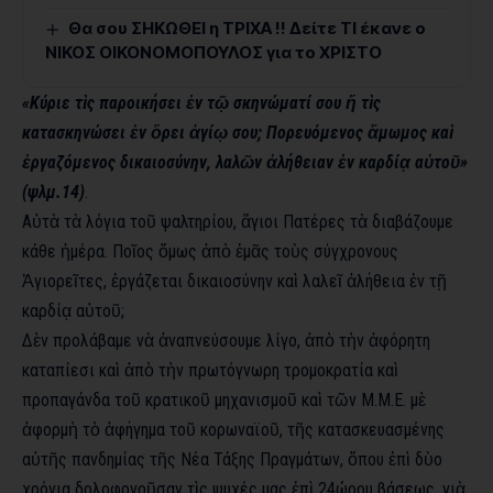
Θα σου ΣΗΚΩΘΕΙ η ΤΡΙΧΑ !! Δείτε ΤΙ έκανε ο
ΝΙΚΟΣ ΟΙΚΟΝΟΜΟΠΟΥΛΟΣ για το ΧΡΙΣΤΟ
«Κύριε τὶς παροικήσει ἐν
τῷ
σκηνώματί σου ἤ τὶς
κατασκηνώσει ἐν
ὄρει
ἁγίῳ σου; Πορευόμενος
ἄμωμος
καὶ
ἐργαζόμενος
δικαιοσύνην
,
λαλῶν
ἀλήθειαν
ἐν
καρδίᾳ
αὐτοῦ»
(ψλμ.14)
.
Αὐτὰ
τὰ λόγια τοῦ ψαλτηρίου, ἅγιοι Πατέρες τὰ διαβάζουμε
κάθε ἡμέρα
.
Ποῖος
ὅμως
ἀπὸ
ἐμᾶς
τοὺς σύγχρονους
Ἁγιορεῖτες
,
ἐργάζεται
δικαιοσύνην
καὶ
λαλεῖ
ἀλήθεια
ἐν
τῇ
καρδίᾳ
αὐτοῦ
;
Δὲν προλάβαμε νὰ
ἀναπνεύσουμε λίγο, ἀπὸ
τὴν
ἀφόρητη
καταπίεσι
καὶ
ἀπὸ
τὴν πρωτόγνωρη τρομοκρατία καὶ
προπαγάνδα τοῦ
κρατικοῦ
μηχανισμοῦ
καὶ
τῶν
Μ.Μ.Ε.
μὲ
ἀφορμὴ
τὸ
ἀφήγημα
τοῦ
κορωναϊοῦ
,
τῆς κατασκευασμένης
αὐτῆς πανδημίας τῆς Νέα Τάξης Πραγμάτων, ὅπου
ἐπὶ
δὺο
χρόνια δολοφονοῦσαν
τὶς ψυχές μας ἐπὶ
24ώρου βάσεως,
γιὰ