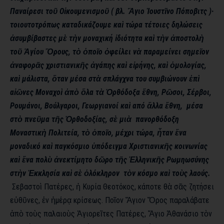
Παναίρεσι
τοῦ
Οἰκουμενισμοῦ ( βλ.
Ἅγιο
Ἰουστῖνο
Πόποβιτς
)
·
τοιουτοτρόπως καταδικάζουμε καὶ τώρα τέτοιες δηλώσεις
ἀσυμβίβαστες
μὲ
τὴν μοναχική ἰδιότητα
καὶ
τὴν
ἀποστολὴ
τοῦ
Ἁγίου
Ὄρους
,
τὸ
ὁποῖο
ὀφείλει
νὰ παραμείνει σημεῖον
ἀναφορᾶς
χριστιανικῆς
ἀγάπης
καὶ
εἰρήνης
,
καὶ
ὁμολογίας
,
καὶ μάλιστα, ὅταν μέσα στὰ σπλάγχνα του συμβιώνουν ἐπὶ
αἰῶνες
Μοναχοὶ
ἀπὸ
ὅλα
τὰ
Ὀρθόδοξα
ἔθνη
,
Ρῶσοι, Σέρβοι,
Ρουμάνοι, Βούλγαροι, Γεωργιανοί καὶ από
ἄλλα
ἔθνη, μέσα
στὸ
πνεῦμα
τῆς
Ὀρθοδοξίας
,
σὲ
μιὰ
πανορθόδοξη
Μοναστικὴ Πολιτεία, τὸ
ὁποῖο, μέχρι τώρα, ἦταν
ἕνα
μοναδικό
καὶ παγκόσμιο ὑπόδειγμα
Χριστιανικῆς κοινωνίας
καὶ
ἕνα
πολὺ
ἀνεκτίμητο
δῶρο
τῆς
Ἑλληνικῆς
Ρωμηωσύνης
στὴν
Ἐκκλησία
καὶ
σὲ
ὁλόκληρον
τὸν κόσμο καὶ
τοὺς λαούς.
Σεβαστοὶ Πατέρες, ἡ Κυρία Θεοτόκος, κάποτε θὰ
σᾶς ζητήσει
εὐθῦνες
,
ἐν
ἡμέρᾳ κρίσεως. Ποῖον
Ἅγιον
Ὄρος παραλάβατε
ἀπὸ
τοὺς
παλαιοὺς
Ἁγιορεῖτες Πατέρες, Ἅγιο
Ἀθανάσιο
τὸν