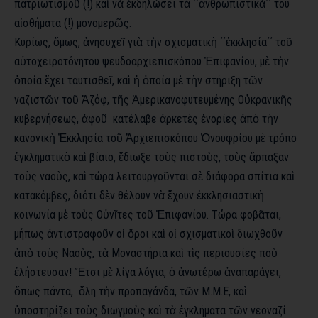
πατριωτισμοῦ
(!)
καὶ
νὰ
ἐκδηλώσει
τὰ
΄΄ἀνθρωπιστικὰ΄΄ του
αἰσθήματα
(!)
μονομερῶς
.
Κυρίως
,
ὅμως
,
ἀνησυχεῖ
γιὰ
τὴν
σχισματικὴ
΄΄ἐκκλησία΄΄
τοῦ
αὐτοχειροτόνητου
ψευδοαρχιεπισκόπου
Ἐπιφανίου
,
μὲ
τὴν
ὁποία
ἔχει
ταυτισθεῖ
,
καὶ ἡ ὁποία
μὲ
τὴν στήριξη τῶν
ναζιστῶν
τοῦ
Ἀζόφ
,
τῆς
Ἀμερικανοφυτευμένης
Οὐκρανικῆς
κυβερνήσεως, ἀφοῦ κατέλαβε ἀρκετὲς
ἐνορίες
ἀπὸ
τὴν
κανονικὴ
Ἐκκλησία
τοῦ
Ἀρχιεπισκόπου
Ὀνουφρίου
μὲ τρόπο
ἐγκληματικὸ
καὶ βίαιο, ἔδιωξε
τοὺς
πιστοὺς
,
τοὺς
ἄρπαξαν
τοὺς
ναοὺς
,
καὶ τώρα λειτουργοῦνται
σὲ διάφορα σπίτια καὶ
κατακόμβες, διότι δὲν θέλουν νὰ
ἔχουν
ἐκκλησιαστικὴ
κοινωνία μὲ
τοὺς
Οὐνῖτες
τοῦ
Ἐπιφανίου. Τώρα φοβᾶται,
μήπως ἀντιστραφοῦν
οἱ
ὅροι
καὶ
οἱ
σχισματικοὶ
διωχθοῦν
ἀπὸ
τοὺς
Ναοὺς
,
τὰ Μοναστήρια καὶ
τὶς περιουσίες ποὺ
ἐλήστευσαν
!
Ἔτσι
μὲ λίγα λόγια, ὁ ἀνωτέρω
ἀναπαράγει
,
ὅπως πάντα, ὅλη
τὴν προπαγάνδα, τῶν
Μ.Μ.Ε
,
καὶ
ὑποστηρίζει
τοὺς
διωγμοὺς
καὶ
τὰ
ἐγκλήματα
τῶν νεοναζί