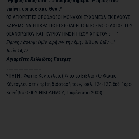
Ἔρημος
οἶκος
εἶναι : ὁ κόσμος σήμερα
.
Ἔρημος
ἀπὸ
εἰρήνη
,
ἔρημος
ἀπὸ Θεό .*
ΩΣ ΑΓΙΟΡΕΙΤΕΣ ΟΡΘΟΔΟΞΟΙ ΜΟΝΑΧΟΙ ΕΥΧΟΜΕΘΑ ΕΚ ΒΑΘΟΥΣ
ΚΑΡΔΙΑΣ ΝΑ ΕΠΙΚΡΑΤΗΣΕΙ ΣΕ ΟΛΟΝ ΤΟΝ ΚΟΣΜΟ Ο ΛΟΓΟΣ ΤΟΥ
ΘΕΑΝΘΡΩΠΟΥ ΚΑΙ ΚΥΡΙΟΥ ΗΜΩΝ
ΙΗΣΟΥ ΧΡΙΣΤΟΥ :
”
Εἰρήνην
ἀφίημι
ὑμῖν
,
εἰρήνην
τὴν
ἐμὴν
δίδωμι
ὑμῖν
·…”
Ἰ
ωάν.14,27
Ἁγιορεῖτες
Κελλιῶτες Πατέρες
______________
*ΠΗΓΗ
: Φώτης Κόντογλου
. (
Ἀπὸ
τὸ βιβλίο «Ὁ Φώτης
Κόντογλου
στὴν τρίτη διάστασή του», σελ. 124-127, ἔκδ
.
Ἱερὸ
Κοινόβιο ΟΣΙΟΥ ΝΙΚΟΔΗΜΟΥ, Γουμένισσα 2003).