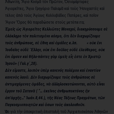
Ἀθωνίτη
,
Ἅγιο
Κοσμᾶ
τὸν
Πρῶτον
,
Ὁσιομάρτυρες
Ἁγιορεῖτες
,
Ἅγιο Γρηγόριο Παλαμᾶ
καὶ
τοὺς
Ἡσυχαστὲς
καὶ
τέλος ἀπὸ
τοὺς
Ἁγίους
Κολλυβάδες Πατέρες, καὶ
ποῖον
Ἅγιον
Ὄρος
θὰ παραδώσετε στοὺς μετέπειτα;
Ἐμεῖς
ὡς
Ἁγιορεῖτες
Κελλιῶτες
Μοναχοὶ, διακηρύσσουμε σὲ
ὁλόκληρο
τὸν πολιτισμένο κόσμο, ὅτι
δὲν διαχωρίζουμε
τοὺς
ἀνθρώπους
,
σὲ
ἔθνη
καὶ
ὁμάδες κ.λπ.
«
οὐκ
ἔνι
Ἰουδαῖος
οὐδὲ
Ἕλλην
,
οὐκ
ἔνι
δοῦλος
οὐδὲ
ἐλεύθερος
,
οὐκ
ἔνι
ἄρσεν
καὶ
θῆλυ
·
πάντες γὰρ
ὑμεῖς
εἷς
ἐστε
ἐν
Χριστῷ
Ἰησοῦ» ( Γαλ.γ΄,28).
Δὲν
εἴμαστε
,
λοιπὸν
ὑπὲρ κανενός πολέμου καὶ
ἐναντίον
κανενὸς
λαοῦ
.
Δὲν διαχωρίζουμε τοὺς
ἀνθρώπους
σὲ
ἀντιμαχόμενες
ὁμάδες
,
νὰ
ἀλληλοσκοτώνονται
,
αὐτὸ
εἶναι
ἔργον
τοῦ
Σατανᾶ
( “…
ἐκεῖνος
ἀνθρωποκτόνος
ἢν
ἀπ’ἀρχῆς
…”
Ἰωάν.8,44
.),
τῆς Νέας Τάξεως Πραγμάτων, τῶν
Παγκοσμιοποιητῶν
καὶ
ὅσων
τοὺς
ἀκολουθοῦν
.
Ὅσο
γιὰ
τὴν
ὑποκριτικὴ
ἐπιστολὴ
τοῦ
Ἀρχιεπισκόπου
Ἀθηνῶν