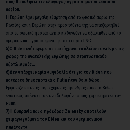
πώς θα αυξήσει τις εξαγωγές υγροποιημένου φυσικού
αερίου.
Η Ευρώπη έχει μεγάλη εξάρτηση από το φυσικό αέριο της
Ρωσίας και η Ευρώπη στην προσπάθεια της να απεξαρτηθεί
από το ρωσικό φυσικό αέριο κινδυνεύει να εξαρτηθεί από το
αμερικανικό υγροποιημένο φυσικό αέριο LNG.
5)Ο Biden ενδιαφέρεται ταυτόχρονα να κλείσει deals με τις
χώρες της ανατολικής Ευρώπης σε στρατιωτικούς
εξοπλισμούς…
6)Δεν υπάρχει καμία αμφιβολία ότι για τον Biden που
κατέρρεε δημοσκοπικά ο Putin ήταν θείο δώρο.
Εμφανίζεται ένας παρωχημένος πρόεδρος όπως ο Biden…
ενωτικός απέναντι σε ένα δολοφόνο όπως χαρακτηρίζει τον
Putin.
7)Η Ουκρανία και ο πρόεδρος Zelensky αποτελούν
χειραγωγούμενα του Biden και του αμερικανικού
παράγοντα.