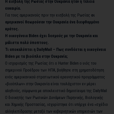
Η εισβολή της Ρωσίας στην Ουκρανία ήταν η τέλεια
ευκαιρία.
Για τους αμερικανούς πριν την εισβολή της Ρωσίας
οι
αμερικανοί θεωρούσαν την Ουκρανία ένα διεφθαρμένο
κράτος.
Η οικογένεια Biden έχει δεσμούς με την Ουκρανία και
μάλιστα πολύ ύποπτους.
Τι αποκαλύπτει η DailyMail – Πως συνδέεται η οικογένεια
Biden με τα βιοόπλα στην Ουκρανία;
Ο ισχυρισμός της Ρωσίας ότι ο Hunter Biden ο υιός του
σημερινού Προέδρου των ΗΠΑ, βοήθησε στη χρηματοδότηση
ενός αμερικανικού στρατιωτικού ερευνητικού προγράμματος
«βιοόπλων» στην Ουκρανία είναι τουλάχιστον εν μέρει
αληθινός, σύμφωνα με αποκλειστικό δημοσίευμα της DailyMail
Ο διοικητής των Ρωσικών Δυνάμεων Πυρηνικής, Βιολογικής
και Χημικής Προστασίας, ισχυρίστηκε ότι υπήρχε ένα «σχέδιο
αλληλεπίδρασης μεταξύ των κυβερνητικών υπηρεσιών των