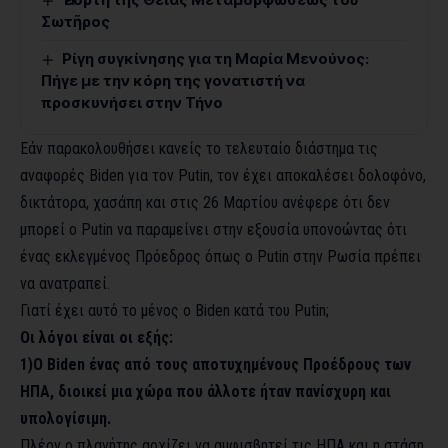
Σωτῆρος
Ρίγη συγκίνησης για τη Μαρία Μενούνος:
Πήγε με την κόρη της γονατιστή να
προσκυνήσει στην Τήνο
Εάν παρακολουθήσει κανείς το τελευταίο διάστημα τις
αναφορές Biden για τον Putin, τον έχει αποκαλέσει δολοφόνο,
δικτάτορα, χασάπη και στις 26 Μαρτίου ανέφερε ότι δεν
μπορεί ο Putin να παραμείνει στην εξουσία υπονοώντας ότι
ένας εκλεγμένος Πρόεδρος όπως ο Putin στην Ρωσία πρέπει
να ανατραπεί.
Γιατί έχει αυτό το μένος ο Biden κατά του Putin;
Οι λόγοι είναι οι εξής:
1)Ο Biden ένας από τους αποτυχημένους Προέδρους των
ΗΠΑ, διοικεί μια χώρα που άλλοτε ήταν πανίσχυρη και
υπολογίσιμη.
Πλέον ο πλανήτης αρχίζει να αμφισβητεί τις ΗΠΑ και η στάση