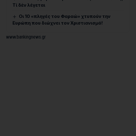
Τί δὲν λέγεται
Οι 10 «πληγές του Φαραώ» χτυπούν την
Ευρώπη που διώχνει τον Χριστιανισμό!
www.bankingnews.gr