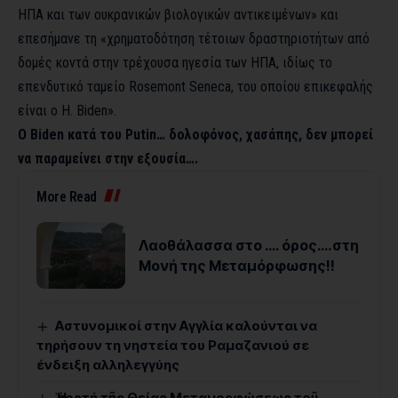
ΗΠΑ και των ουκρανικών βιολογικών αντικειμένων» και
επεσήμανε τη «χρηματοδότηση τέτοιων δραστηριοτήτων από
δομές κοντά στην τρέχουσα ηγεσία των ΗΠΑ, ιδίως το
επενδυτικό ταμείο Rosemont Seneca, του οποίου επικεφαλής
είναι ο H. Biden».
Ο Biden κατά του Putin… δολοφόνος, χασάπης, δεν μπορεί
να παραμείνει στην εξουσία….
More Read
Λαοθάλασσα στο …. όρος….στη
Μονή της Μεταμόρφωσης!!
Αστυνομικοί στην Αγγλία καλούνται να
τηρήσουν τη νηστεία του Ραμαζανιού σε
ένδειξη αλληλεγγύης
Ἡ ἑορτή τῆς Θείας Μεταμορφώσεως τοῦ