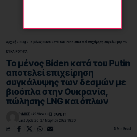
Αρχική
»
Blog
»
Το μένος Biden κατά του Putin αποτελεί επιχείρηση συγκάλυψης των δεσμών με βιοόπλα στην Ουκρανία, πώλησης LNG και όπλων
ΕΠΙΚΑΙΡΟΤΗΤΑ
Το μένος Biden κατά του Putin
αποτελεί επιχείρηση
συγκάλυψης των δεσμών με
βιοόπλα στην Ουκρανία,
πώλησης LNG και όπλων
By
MIKE
49 Views
Last Updated: 27 Μαρτίου 2022 18:30
5 Min Read