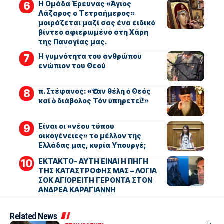
Η Ομάδα Έρευνας «Άγιος
Λάζαρος ο Τετραήμερος»
μοιράζεται μαζί σας ένα ειδικό
βίντεο αφιερωμένο στη Χάρη
της Παναγίας μας.
Η γυμνότητα του ανθρώπου
ενώπιον του Θεού
π. Στέφανος: «Ὅταν θέλη ὁ Θεός
καί ὁ διάβολος Τόν ὑπηρετεῖ!»
Είναι οι «νέου τύπου
οικογένειες» το μέλλον της
Ελλάδας μας, κυρία Υπουργέ;
ΕΚΤΑΚΤΟ- ΑΥΤΗ ΕΙΝΑΙ Η ΠΗΓΗ
ΤΗΣ ΚΑΤΑΣΤΡΟΦΗΣ ΜΑΣ – ΛΟΓΙΑ
ΣΟΚ ΑΓΙΟΡΕΙΤΗ ΓΕΡΟΝΤΑ ΣΤΟΝ
ΑΝΔΡΕΑ ΚΑΡΑΓΙΑΝΝΗ
Related News