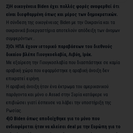
2)Η οικογένεια Biden έχει πολλές φορές αναφερθεί ότι
είναι διεφθαρμένη όπως και μέρος των δημοκρατικών.
Η σύνδεση της οικογένειας Biden με την Ουκρανία και τα
ουκρανικά βιοεργαστήρια αποτελούν απόδειξη των άνομων
συμφερόντων…
3)Οι ΗΠΑ έχουν ιστορικό παραβάσεων του διεθνούς
δικαίου βλέπε Γιουγκοσλαβία, Λιβύη, Ιράκ.
Με εξαίρεση την Γιουγκοσλαβία που διασπάστηκε σε καμία
αραβική χώρα που εφαρμόστηκε η αραβική άνοιξη δεν
επικρατεί ειρήνη.
Η αραβική άνοιξη ήταν ένα έκτρωμα του αμερικανικού
παράγοντα και μόνο ο Assad στην Συρία κατάφερε να
επιβιώσει γιατί έσπευσε να λάβει την υποστήριξη της
Ρωσίας.
4)Ο Biden όπως αποδείχθηκε για το μόνο που
ενδιαφέρεται ήταν να κλείσει deal με την Ευρώπη για το