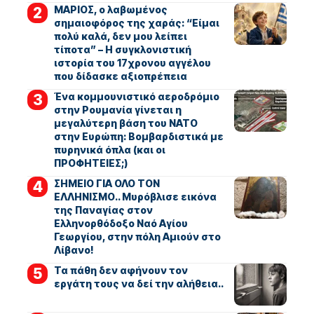
ΜΑΡΙΟΣ, ο λαβωμένος
σημαιοφόρος της χαράς: “Είμαι
πολύ καλά, δεν μου λείπει
τίποτα” – Η συγκλονιστική
ιστορία του 17χρονου αγγέλου
που δίδασκε αξιοπρέπεια
Ένα κομμουνιστικό αεροδρόμιο
στην Ρουμανία γίνεται η
μεγαλύτερη βάση του ΝΑΤΟ
στην Ευρώπη: Βομβαρδιστικά με
πυρηνικά όπλα (και οι
ΠΡΟΦΗΤΕΙΕΣ;)
ΣΗΜΕΙΟ ΓΙΑ ΟΛΟ ΤΟΝ
ΕΛΛΗΝΙΣΜΟ.. Μυρόβλισε εικόνα
της Παναγίας στον
Ελληνορθόδοξο Ναό Αγίου
Γεωργίου, στην πόλη Αμιούν στο
Λίβανο!
Τα πάθη δεν αφήνουν τον
εργάτη τους να δεί την αλήθεια..