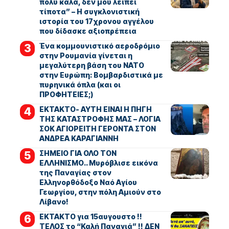
πολύ καλά, δεν μου λείπει
τίποτα” – Η συγκλονιστική
ιστορία του 17χρονου αγγέλου
που δίδασκε αξιοπρέπεια
Ένα κομμουνιστικό αεροδρόμιο
στην Ρουμανία γίνεται η
μεγαλύτερη βάση του ΝΑΤΟ
στην Ευρώπη: Βομβαρδιστικά με
πυρηνικά όπλα (και οι
ΠΡΟΦΗΤΕΙΕΣ;)
ΕΚΤΑΚΤΟ- ΑΥΤΗ ΕΙΝΑΙ Η ΠΗΓΗ
ΤΗΣ ΚΑΤΑΣΤΡΟΦΗΣ ΜΑΣ – ΛΟΓΙΑ
ΣΟΚ ΑΓΙΟΡΕΙΤΗ ΓΕΡΟΝΤΑ ΣΤΟΝ
ΑΝΔΡΕΑ ΚΑΡΑΓΙΑΝΝΗ
ΣΗΜΕΙΟ ΓΙΑ ΟΛΟ ΤΟΝ
ΕΛΛΗΝΙΣΜΟ.. Μυρόβλισε εικόνα
της Παναγίας στον
Ελληνορθόδοξο Ναό Αγίου
Γεωργίου, στην πόλη Αμιούν στο
Λίβανο!
ΕΚΤΑΚΤΟ για 15αυγουστο !!
ΤΕΛΟΣ το “Καλή Παναγιά” !! ΔΕΝ