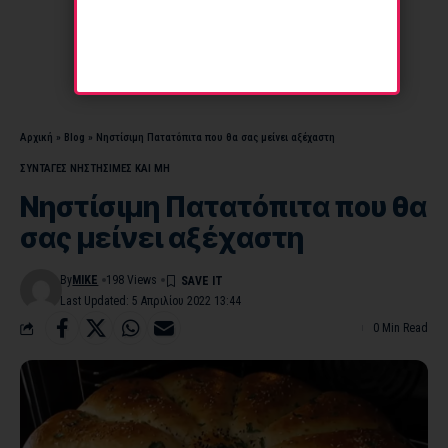
Αρχική
»
Blog
»
Νηστίσιμη Πατατόπιτα που θα σας μείνει αξέχαστη
ΣΥΝΤΑΓΕΣ ΝΗΣΤΗΣΙΜΕΣ ΚΑΙ ΜΗ
Νηστίσιμη Πατατόπιτα που θα
σας μείνει αξέχαστη
By
MIKE
198 Views
Last Updated: 5 Απριλίου 2022 13:44
0 Min Read