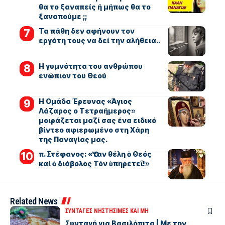
θα το ξαναπείς ή μήπως θα το
ξαναπούμε ;;
Τα πάθη δεν αφήνουν τον
εργάτη τους να δεί την αλήθεια..
Η γυμνότητα του ανθρώπου
ενώπιον του Θεού
Η Ομάδα Έρευνας «Άγιος
Λάζαρος ο Τετραήμερος»
μοιράζεται μαζί σας ένα ειδικό
βίντεο αφιερωμένο στη Χάρη
της Παναγίας μας.
π. Στέφανος: «Ὅταν θέλη ὁ Θεός
καί ὁ διάβολος Τόν ὑπηρετεῖ!»
Related News
ΣΥΝΤΑΓΕΣ ΝΗΣΤΗΣΙΜΕΣ ΚΑΙ ΜΗ
Συνταγή για Βασιλόπιτα | Με την