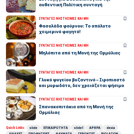
αυθεντική Πολίτικη συνταγή
ΣΥΝΤΑΓΕΣ ΝΗΣΤΗΣΙΜΕΣ ΚΑΙ ΜΗ
Φασολάδα φούρνου: Το απόλυτο
χειμερινό φαγητό!
ΣΥΝΤΑΓΕΣ ΝΗΣΤΗΣΙΜΕΣ ΚΑΙ ΜΗ
Μηλόπιτα από τη Μονή της Ορμύλιας
ΣΥΝΤΑΓΕΣ ΝΗΣΤΗΣΙΜΕΣ ΚΑΙ ΜΗ
Γλυκό ψυγείου βυζαντινό – Σιροπιαστό
και μυρωδάτο, δεν χρειάζεται ψήσιμο
ΣΥΝΤΑΓΕΣ ΝΗΣΤΗΣΙΜΕΣ ΚΑΙ ΜΗ
Σπανακοπιτάκια από τη Μονή της
Ορμύλιας
Quick Links:
slide
ΕΠΙΚΑΙΡΟΤΗΤΑ
slide1
ΑΡΘΡΑ
dexia
ΔΙΔΑΧΕΣ
ΠΡΟΦΗΤΕΙΕΣ
ΘΑΥΜΑΤΑ
ΓΕΡΟΝΤΕΣ
ΒΙΟΙ ΑΓΙΩΝ