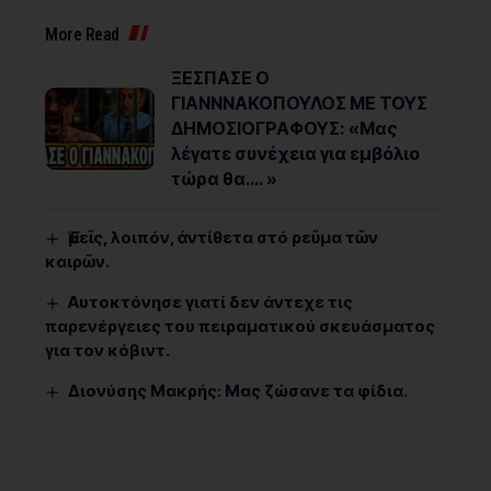
More Read
ΞΕΣΠΑΣΕ Ο
ΓΙΑΝΝΝΑΚΟΠΟΥΛΟΣ ΜΕ ΤΟΥΣ
ΔΗΜΟΣΙΟΓΡΑΦΟΥΣ: «Μας
λέγατε συνέχεια για εμβόλιο
τώρα θα…. »
Ἐμεῖς, λοιπόν, ἀντίθετα στό ρεῦμα τῶν
καιρῶν.
Αυτοκτόνησε γιατί δεν άντεχε τις
παρενέργειες του πειραματικού σκευάσματος
για τον κόβιντ.
Διονύσης Μακρής: Μας ζώσανε τα φίδια.