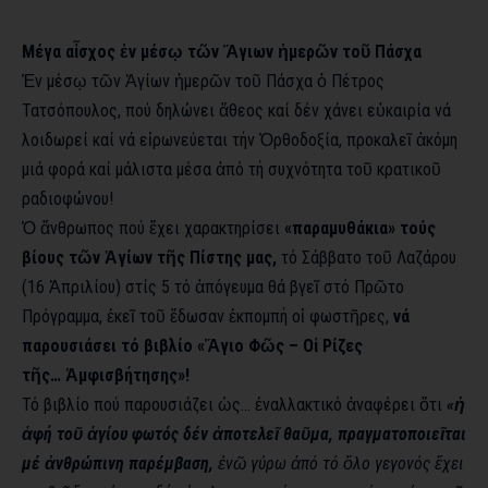
Μέγα αἶσχος ἐν μέσῳ τῶν Ἅγιων ἡμερῶν τοῦ Πάσχα
Ἐν μέσῳ τῶν Ἁγίων ἡμερῶν τοῦ Πάσχα ὁ Πέτρος
Τατσόπουλος, πού δηλώνει ἄθεος καί δέν χάνει εὐκαιρία νά
λοιδωρεί καί νά εἰρωνεύεται τήν Ὀρθοδοξία, προκαλεῖ ἀκόμη
μιά φορά καί μάλιστα μέσα ἀπό τή συχνότητα τοῦ κρατικοῦ
ραδιοφώνου!
Ὁ ἄνθρωπος πού ἔχει χαρακτηρίσει
«παραμυθάκια» τούς
βίους τῶν Ἁγίων τῆς Πίστης μας,
τό Σάββατο τοῦ Λαζάρου
(16 Ἀπριλίου) στίς 5 τό ἀπόγευμα θά βγεῖ στό Πρῶτο
Πρόγραμμα, ἐκεῖ τοῦ ἔδωσαν ἐκπομπή οἱ φωστῆρες,
νά
παρουσιάσει τό βιβλίο «Ἅγιο Φῶς – Οἱ Ρίζες
τῆς… Ἀμφισβήτησης»!
Τό βιβλίο πού παρουσιάζει ὡς… ἐναλλακτικό ἀναφέρει ὅτι
«ἡ
ἁφή τοῦ ἁγίου φωτός δέν ἀποτελεῖ θαῦμα, πραγματοποιεῖται
μέ ἀνθρώπινη παρέμβαση,
ἐνῶ γύρω ἀπό τό ὅλο γεγονός ἔχει