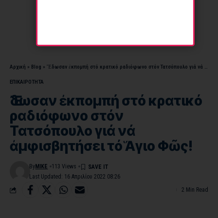
Αρχική
»
Blog
»
Ἔδωσαν ἐκπομπή στό κρατικό ραδιόφωνο στόν Τατσόπουλο γιά νά ἀμφισβητήσει τό Ἅγιο Φῶς!
ΕΠΙΚΑΙΡΟΤΗΤΑ
Ἔδωσαν ἐκπομπή στό κρατικό
ραδιόφωνο στόν
Τατσόπουλο γιά νά
ἀμφισβητήσει τό Ἅγιο Φῶς!
By
MIKE
113 Views
Last Updated: 16 Απριλίου 2022 08:26
2 Min Read