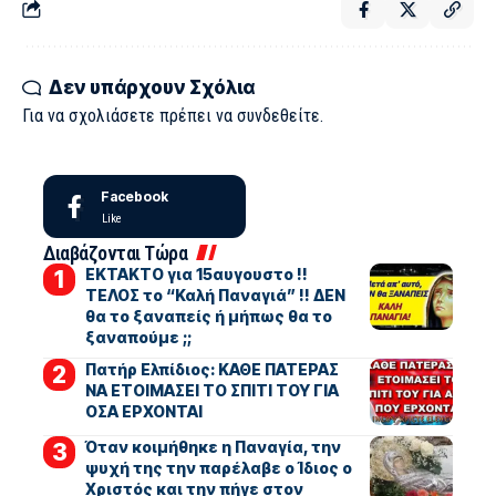
Δεν υπάρχουν Σχόλια
Για να σχολιάσετε πρέπει να
συνδεθείτε
.
Facebook
Like
Διαβάζονται Τώρα
ΕΚΤΑΚΤΟ για 15αυγουστο !!
ΤΕΛΟΣ το “Καλή Παναγιά” !! ΔΕΝ
θα το ξαναπείς ή μήπως θα το
ξαναπούμε ;;
Πατήρ Ελπίδιος: ΚΑΘΕ ΠΑΤΕΡΑΣ
ΝΑ ΕΤΟΙΜΑΣΕΙ ΤΟ ΣΠΙΤΙ ΤΟΥ ΓΙΑ
ΟΣΑ ΕΡΧΟΝΤΑΙ
Όταν κοιμήθηκε η Παναγία, την
ψυχή της την παρέλαβε ο Ίδιος ο
Χριστός και την πήγε στον