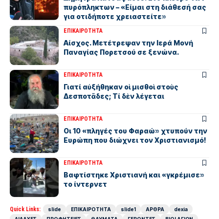
πυρόπληκτων – «Είμαι στη διάθεσή σας
για οτιδήποτε χρειαστείτε»
ΕΠΙΚΑΙΡΟΤΗΤΑ
Αίσχος. Μετέτρεψαν την Ιερά Μονή
Παναγίας Πορετσού σε ξενώνα.
ΕΠΙΚΑΙΡΟΤΗΤΑ
Γιατί αὐξήθηκαν οἱ μισθοὶ στοὺς
Δεσποτᾶδες; Τί δὲν λέγεται
ΕΠΙΚΑΙΡΟΤΗΤΑ
Οι 10 «πληγές του Φαραώ» χτυπούν την
Ευρώπη που διώχνει τον Χριστιανισμό!
ΕΠΙΚΑΙΡΟΤΗΤΑ
Βαφτίστηκε Χριστιανή και «γκρέμισε»
το ίντερνετ
Quick Links:
slide
ΕΠΙΚΑΙΡΟΤΗΤΑ
slide1
ΑΡΘΡΑ
dexia
ΔΙΔΑΧΕΣ
ΠΡΟΦΗΤΕΙΕΣ
ΘΑΥΜΑΤΑ
ΓΕΡΟΝΤΕΣ
ΒΙΟΙ ΑΓΙΩΝ