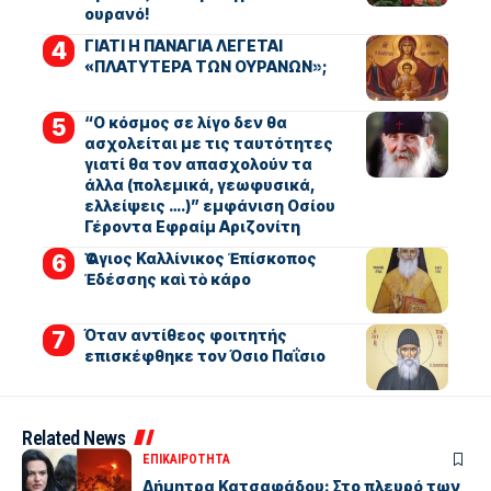
ουρανό!
ΓΙΑΤΙ Η ΠΑΝΑΓΙΑ ΛΕΓΕΤΑΙ
«ΠΛΑΤΥΤΕΡΑ ΤΩΝ ΟΥΡΑΝΩΝ»;
“Ο κόσμος σε λίγο δεν θα
ασχολείται με τις ταυτότητες
γιατί θα τον απασχολούν τα
άλλα (πολεμικά, γεωφυσικά,
ελλείψεις ….)” εμφάνιση Οσίου
Γέροντα Εφραίμ Αριζονίτη
Ὁ Ἅγιος Καλλίνικος Ἐπίσκοπος
Ἐδέσσης καὶ τὸ κάρο
Όταν αντίθεος φοιτητής
επισκέφθηκε τον Όσιο Παΐσιο
Related News
ΕΠΙΚΑΙΡΟΤΗΤΑ
Δήμητρα Κατσαφάδου: Στο πλευρό των