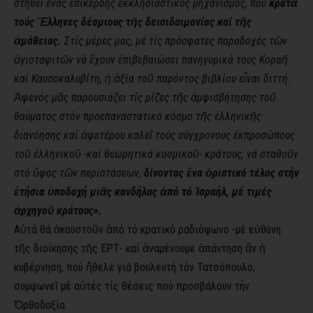
στηθεῖ ἕνας ἐπικερδής ἐκκλησιαστικός μηχανισμός, πού
κρατᾶ
τούς Ἕλληνες δέσμιους τῆς δεισιδαιμονίας καί τῆς
ἀμάθειας.
Στίς μέρες μας, μέ τίς πρόσφατες παραδοχές τῶν
ἁγιοταφιτῶν νά ἔχουν ἐπιβεβαιώσει πανηγυρικά τους Κοραῆ
καί Καυσοκαλυβίτη, ἡ ἀξία τοῦ παρόντος βιβλίου εἶναι διττή.
Ἀφενός μᾶς παρουσιάζει τίς ρίζες τῆς ἀμφισβήτησης τοῦ
θαύματος στόν προεπαναστατικό κόσμο τῆς ἑλληνικῆς
διανόησης καί ἀφετέρου καλεῖ τούς σύγχρονους ἐκπροσώπους
τοῦ ἑλληνικοῦ -καί θεωρητικά κοσμικοῦ- κράτους, νά σταθοῦν
στό ὕψος τῶν περιστάσεων,
δίνοντας ἕνα ὁριστικό τέλος στήν
ἐτήσια ὑποδοχή μιᾶς κανδήλας ἀπό τό Ἰσραήλ, μέ τιμές
ἀρχηγοῦ κράτους».
Αὐτά θά ἀκουστοῦν ἀπό τό κρατικό ραδιόφωνο -μέ εὐθύνη
τῆς διοίκησης τῆς ΕΡΤ- καί ἀναμένουμε ἀπάντηση ἄν ἡ
κυβέρνηση, πού ἤθελε γιά βουλευτή τόν Τατσόπουλο,
συμφωνεῖ μέ αὐτές τίς θέσεις πού προσβάλουν τήν
Ὀρθοδοξία.