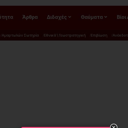
ότητα
Άρθρα
Διδαχές
Θαύματα
Βίοι
Αμαρτωλών Σωτηρία
Εθνικά \ Γεωστρατηγική
Επιβίωση
Ανέκδοτ