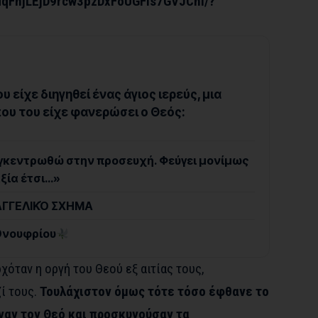
FnjLEjD9rcw3pzDxFoUGFis7GVJChl/?
 είχε διηγηθεί ένας άγιος ιερεύς, μια
ου του είχε φανερώσει ο Θεός:
γκεντρωθώ στην προσευχή. Φεύγει μονίμως
αξία έτσι…»
ΑΓΓΕΛΙΚΌ ΣΧΗΜΑ
Ονουφρίου
χόταν η οργή του Θεού εξ αιτίας τους,
ζί τους.
Τουλάχιστον όμως τότε τόσο έφθανε το
αν τον Θεό και προσκυνούσαν τα