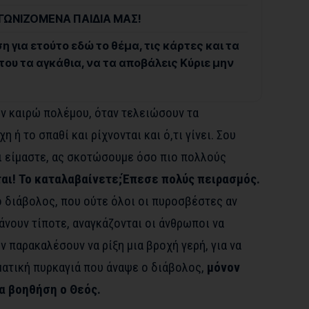
ΑΓΩΝΙΖΟΜΕΝΑ ΠΑΙΔΙΑ ΜΑΣ!
 για ετούτο εδώ το θέμα, τις κάρτες και τα
ου τα αγκάθια, να τα αποβάλεις Κύριε μην
εν καιρώ πολέμου, όταν τελειώσουν τα
 ή το σπαθί και ρίχνονται και ό,τι γίνει. Σου
οι είμαστε, ας σκοτώσουμε όσο πιο πολλούς
ται! Το καταλαβαίνετε;Έπεσε πολύς πειρασμός.
ο διάβολος, που ούτε όλοι οι πυροσβέστες αν
άνουν τίποτε, αναγκάζονται οι άνθρωποι να
ν παρακαλέσουν να ρίξη μια βροχή γερή, για να
υματική πυρκαγιά που άναψε ο διάβολος,
μόνον
να βοηθήση ο Θεός.