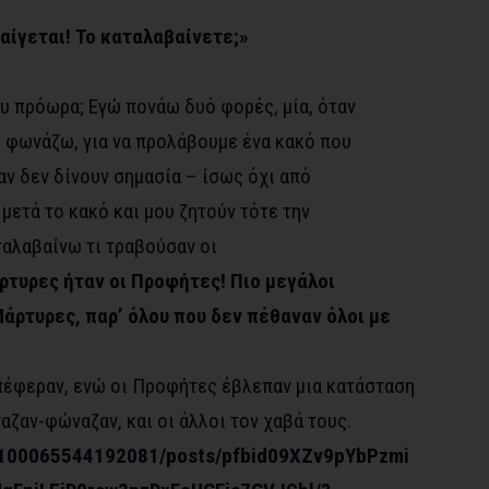
αίγεται! Το καταλαβαίνετε;»
μου πρόωρα; Εγώ πονάω δυό φορές, μία, όταν
 φωνάζω, για να προλάβουμε ένα κακό που
όταν δεν δίνουν σημασία – ίσως όχι από
μετά το κακό και μου ζητούν τότε την
αλαβαίνω τι τραβούσαν οι
τυρες ήταν οι Προφήτες! Πιο μεγάλοι
άρτυρες, παρ’ όλου που δεν πέθαναν όλοι με
υπέφεραν, ενώ οι Προφήτες έβλεπαν μια κατάσταση
ζαν-φώναζαν, και οι άλλοι τον χαβά τους.
/100065544192081/posts/pfbid09XZv9pYbPzmi