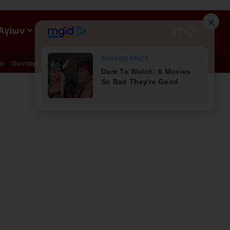
 Αγίων
ΡΟΗ
α
Συνταγές
Διατροφή - Φυσική Ιατρική