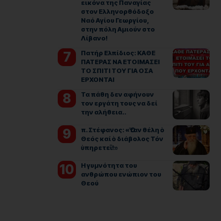
εικόνα της Παναγίας
στον Ελληνορθόδοξο
Ναό Αγίου Γεωργίου,
στην πόλη Αμιούν στο
Λίβανο!
Πατήρ Ελπίδιος: ΚΑΘΕ
ΠΑΤΕΡΑΣ ΝΑ ΕΤΟΙΜΑΣΕΙ
ΤΟ ΣΠΙΤΙ ΤΟΥ ΓΙΑ ΟΣΑ
ΕΡΧΟΝΤΑΙ
Τα πάθη δεν αφήνουν
τον εργάτη τους να δεί
την αλήθεια..
π. Στέφανος: «Ὅταν θέλη ὁ
Θεός καί ὁ διάβολος Τόν
ὑπηρετεῖ!»
Η γυμνότητα του
ανθρώπου ενώπιον του
Θεού