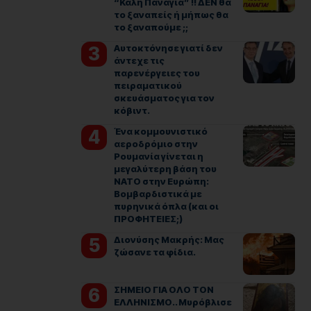
“Καλή Παναγιά” !! ΔΕΝ θα
το ξαναπείς ή μήπως θα
το ξαναπούμε ;;
Αυτοκτόνησε γιατί δεν
άντεχε τις
παρενέργειες του
πειραματικού
σκευάσματος για τον
κόβιντ.
Ένα κομμουνιστικό
αεροδρόμιο στην
Ρουμανία γίνεται η
μεγαλύτερη βάση του
ΝΑΤΟ στην Ευρώπη:
Βομβαρδιστικά με
πυρηνικά όπλα (και οι
ΠΡΟΦΗΤΕΙΕΣ;)
Διονύσης Μακρής: Μας
ζώσανε τα φίδια.
ΣΗΜΕΙΟ ΓΙΑ ΟΛΟ ΤΟΝ
ΕΛΛΗΝΙΣΜΟ.. Μυρόβλισε