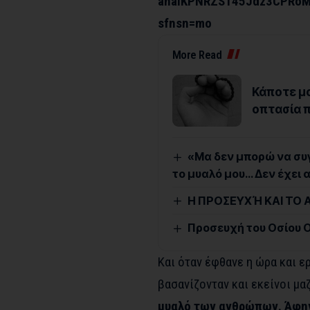
anaiKPNRZS145Jdz3CPRoMq
sfnsn=mo
More Read
Κάποτε μου
οπτασία π
«Μα δεν μπορώ να συ
το μυαλό μου… Δεν έχει 
Η ΠΡΟΣΕΥΧΉ ΚΑΙ ΤΟ 
Προσευχή του Οσίου 
Και όταν έφθανε η ώρα και ερ
βασανίζονταν και εκείνοι μα
μυαλό των ανθρώπων. Άφην