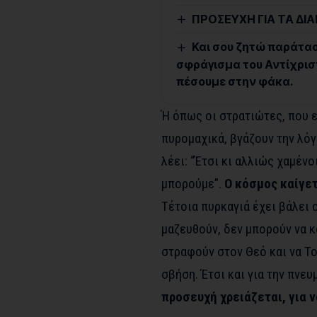
ΠΡΟΣΕΥΧΗ ΓΙΑ ΤΑ ΔΙ
Και σου ζητώ παράταση
σφράγισμα του Αντίχριστ
πέσουμε στην φάκα.
Ή όπως οι στρατιώτες, που 
πυρομαχικά, βγάζουν την λόγχη
λέει: “Έτσι κι αλλιώς χαμέν
μπορούμε”.
Ο κόσμος καίγε
Τέτοια πυρκαγιά έχει βάλει 
μαζευθούν, δεν μπορούν να κ
στραφούν στον Θεό και να Το
σβήση. Έτσι και για την πνε
προσευχή χρειάζεται, για 