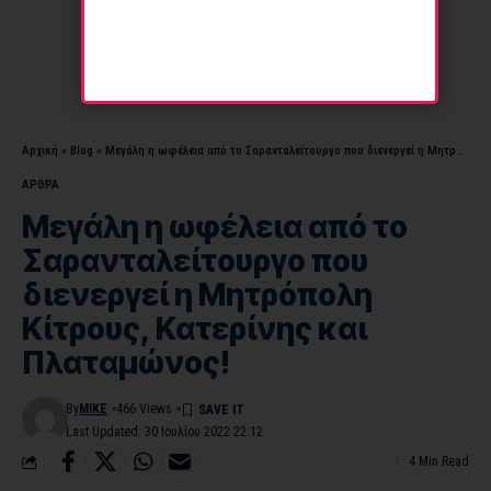
Αρχική
»
Blog
»
Μεγάλη η ωφέλεια από το Σαρανταλείτουργο που διενεργεί η Μητρόπολη Κίτρους, Κατερίνης και Πλαταμώνος!
ΑΡΘΡΑ
Μεγάλη η ωφέλεια από το
Σαρανταλείτουργο που
διενεργεί η Μητρόπολη
Κίτρους, Κατερίνης και
Πλαταμώνος!
By
MIKE
466 Views
Last Updated: 30 Ιουλίου 2022 22:12
4 Min Read