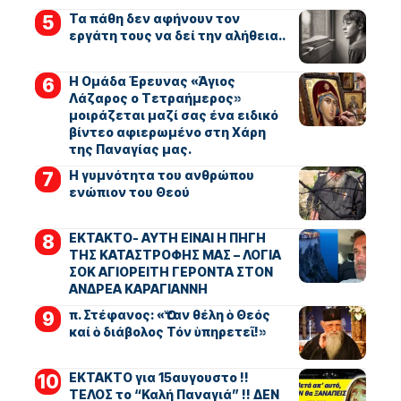
Τα πάθη δεν αφήνουν τον
εργάτη τους να δεί την αλήθεια..
Η Ομάδα Έρευνας «Άγιος
Λάζαρος ο Τετραήμερος»
μοιράζεται μαζί σας ένα ειδικό
βίντεο αφιερωμένο στη Χάρη
της Παναγίας μας.
Η γυμνότητα του ανθρώπου
ενώπιον του Θεού
ΕΚΤΑΚΤΟ- ΑΥΤΗ ΕΙΝΑΙ Η ΠΗΓΗ
ΤΗΣ ΚΑΤΑΣΤΡΟΦΗΣ ΜΑΣ – ΛΟΓΙΑ
ΣΟΚ ΑΓΙΟΡΕΙΤΗ ΓΕΡΟΝΤΑ ΣΤΟΝ
ΑΝΔΡΕΑ ΚΑΡΑΓΙΑΝΝΗ
π. Στέφανος: «Ὅταν θέλη ὁ Θεός
καί ὁ διάβολος Τόν ὑπηρετεῖ!»
ΕΚΤΑΚΤΟ για 15αυγουστο !!
ΤΕΛΟΣ το “Καλή Παναγιά” !! ΔΕΝ