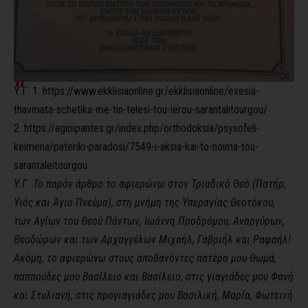
Υ.Γ. 1.
https://www.ekklisiaonline.gr/ekklisiaonline/exesia-
thavmata-schetika-me-tin-telesi-tou-ierou-sarantalitourgou/
2.
https://agioipantes.gr/index.php/orthodoksia/psyxofeli-
keimena/pateriki-paradosi/7549-i-aksia-kai-to-noima-tou-
sarantaleitourgou
Υ.Γ. Το παρόν άρθρο το αφιερώνω στoν Τριαδικό Θεό (Πατήρ,
Υιός και Άγιο Πνεύμα), στη μνήμη της Υπεραγίας Θεοτόκου,
των Αγίων του Θεού Πάντων, Ιωάννη Προδρόμου, Αναργύρων,
Θεοδώρων και των Αρχαγγέλων Μιχαήλ, Γαβριήλ και Ραφαήλ!
Ακόμη,
το αφιερώνω στους αποθανόντες πατέρα μου Θωμά,
παππούδες μου Βασίλειο και Βασίλειο, στις γιαγιάδες μου Φανή
και Στυλιανή, στις προγιαγιάδες μου Βασιλική, Μαρία, Φωτεινή