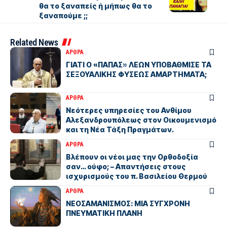
θα το ξαναπείς ή μήπως θα το
ξαναπούμε ;;
Related News
ΑΡΘΡΑ
ΓΙΑΤΙ Ο «ΠΑΠΑΣ» ΛΕΩΝ ΥΠΟΒΑΘΜΙΣΕ ΤΑ
ΣΕΞΟΥΑΛΙΚΗΣ ΦΥΣΕΩΣ ΑΜΑΡΤΗΜΑΤΑ;
ΑΡΘΡΑ
Νεότερες υπηρεσίες του Ανθίμου
Αλεξανδρουπόλεως στον Οικουμενισμό
και τη Νέα Τάξη Πραγμάτων.
ΑΡΘΡΑ
Βλέπουν οι νέοι μας την Ορθοδοξία
σαν… ούφο; – Απαντήσεις στους
ισχυρισμούς του π. Βασιλείου Θερμού
ΑΡΘΡΑ
ΝΕΟΣΑΜΑΝΙΣΜΟΣ: ΜΙΑ ΣΥΓΧΡΟΝΗ
ΠΝΕΥΜΑΤΙΚΗ ΠΛΑΝΗ