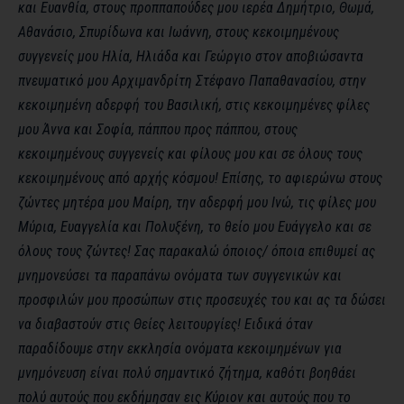
και Ευανθία, στους προππαπούδες μου ιερέα Δημήτριο, Θωμά,
Αθανάσιο, Σπυρίδωνα και Ιωάννη, στους κεκοιμημένους
συγγενείς μου Ηλία, Ηλιάδα και Γεώργιο στον αποβιώσαντα
πνευματικό μου Αρχιμανδρίτη Στέφανο Παπαθανασίου, στην
κεκοιμημένη αδερφή του Βασιλική, στις κεκοιμημένες φίλες
μου Άννα και Σοφία, πάππου προς πάππου, στους
κεκοιμημένους συγγενείς και φίλους μου και σε όλους τους
κεκοιμημένους από αρχής κόσμου! Επίσης, το αφιερώνω στους
ζώντες μητέρα μου Μαίρη, την αδερφή μου Ινώ, τις φίλες μου
Μύρια, Ευαγγελία και Πολυξένη, το θείο μου Ευάγγελο και σε
όλους τους ζώντες! Σας παρακαλώ όποιος/ όποια επιθυμεί ας
μνημονεύσει τα παραπάνω ονόματα των συγγενικών και
προσφιλών μου προσώπων στις προσευχές του και ας τα δώσει
να διαβαστούν στις Θείες λειτουργίες! Ειδικά όταν
παραδίδουμε στην εκκλησία ονόματα κεκοιμημένων για
μνημόνευση είναι πολύ σημαντικό ζήτημα, καθότι βοηθάει
πολύ αυτούς που εκδήμησαν εις Κύριον και αυτούς που το