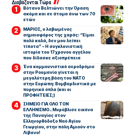
Διαβάζονται Τώρα
Βότανο Βελτιώνει την Όραση
ακόμα και σε άτομα άνω των 70
ετών
ΜΑΡΙΟΣ, ο λαβωμένος
σημαιοφόρος της χαράς: “Είμαι
πολύ καλά, δεν μου λείπει
τίποτα” – Η συγκλονιστική
ιστορία του 17χρονου αγγέλου
που δίδασκε αξιοπρέπεια
Ένα κομμουνιστικό αεροδρόμιο
στην Ρουμανία γίνεται η
μεγαλύτερη βάση του ΝΑΤΟ
στην Ευρώπη: Βομβαρδιστικά με
πυρηνικά όπλα (και οι
ΠΡΟΦΗΤΕΙΕΣ;)
ΣΗΜΕΙΟ ΓΙΑ ΟΛΟ ΤΟΝ
ΕΛΛΗΝΙΣΜΟ.. Μυρόβλισε εικόνα
της Παναγίας στον
Ελληνορθόδοξο Ναό Αγίου
Γεωργίου, στην πόλη Αμιούν στο
Λίβανο!