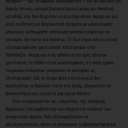
κατήδων — των ισλαμικών ιεροδικαστών — και αντιμετώπιζαν
βαριές ποινές, σκληρά βασανιστήρια ή ακόμη και θανατική
καταδίκη, εάν δεν δέχονταν να εξισλαμισθούν. Ακόμη και μια
απλή συζήτηση για θρησκευτικά ζητήματα με μουσουλμάνο
μπορούσε να θεωρηθεί απόπειρα προσηλυτισμού και να
επισύρει την ποινή του θανάτου. Το ίδιο ίσχυε και για όσους
εξισλαμισμένους χριστιανούς επέστρεφαν στην
Ορθοδοξία. Ακόμη και ένας αθώος αστεϊσμός κάποιου
χριστιανού, ότι δήθεν είναι μουσουλμάνος, ή η απλή χρήση
τουρκικών ενδυμάτων μπορούσε να εκληφθεί ως
εξισλαμισμός. Εάν το άτομο αυτό στη συνέχεια δεν
αποδεχόταν να δηλώσει πίστη στο Ισλάμ, οδηγούνταν σε
βασανιστήρια και συχνά σε μαρτυρικό θάνατο.
Όσοι κατηγορούνταν ως «υβριστές» της ισλαμικής
θρησκείας συλλαμβάνονταν και οδηγούνταν ενώπιον των
ανακριτικών αρχών. Εκεί εξαναγκάζονταν να
αλλαξοπιστήσουν, ώστε να αποφύγουν τα βασανιστήρια και