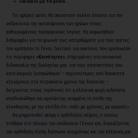
Οἱ λαϊκοί μέ τά ράσα.
Τις ημέρες αυτές θα ακουστούν πολλοί έπαινοι για την
ανδρεία και την αυταπάρνηση των ηρώων στους
καθιερωμένους πανηγυρικούς λόγους. Θα εκφωνηθούν
διθύραμβοι για τα ηρωικά τους κατορθώματα· για τους ηγέτες
που κράτησαν το Γένος ζωντανό· για εκείνους που οργάνωσαν
τις περίφημες
«Κοινότητες»
, στηριγμένες στη κοινωνική
διδασκαλία της Εκκλησίας μας· για τους επαναστάτες που
κατά καιρούς ξεσηκώθηκαν – περισσότερες από δεκαεπτά
εξεγέρσεις στα τετρακόσια χρόνια της δουλείας –
δείχνοντας στους τυράννους ότι η ελληνική ψυχή ουδέποτε
υποδουλώθηκε και κρατώντας αναμμένη τη σπίθα της
ελευθερίας, με την ελπίδα ότι «πάλι με χρόνους, με καιρούς».
Θα μνημονευθεί ακόμη ο ορθόδοξος κλήρος, ο οποίος
στάθηκε στο πλευρό του υπόδουλου Γένους και, διασώζοντας
την ορθόδοξη πίστη, διέσωσε συγχρόνως και την ελληνική μας