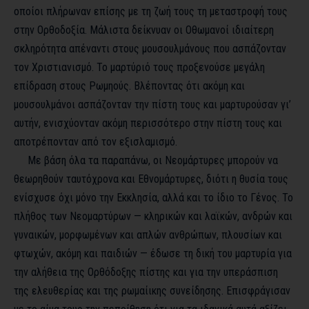
οποίοι πλήρωναν επίσης με τη ζωή τους τη μεταστροφή τους
στην Ορθοδοξία. Μάλιστα δείκνυαν οι Οθωμανοί ιδιαίτερη
σκληρότητα απέναντι στους μουσουλμάνους που ασπάζονταν
τον Χριστιανισμό. Το μαρτύριό τους προξενούσε μεγάλη
επίδραση στους Ρωμηούς. Βλέποντας ότι ακόμη και
μουσουλμάνοι ασπάζονταν την πίστη τους και μαρτυρούσαν γι’
αυτήν, ενισχύονταν ακόμη περισσότερο στην πίστη τους και
αποτρέπονταν από τον εξισλαμισμό.
Με βάση όλα τα παραπάνω, οι Νεομάρτυρες μπορούν να
θεωρηθούν ταυτόχρονα και Εθνομάρτυρες, διότι η θυσία τους
ενίσχυσε όχι μόνο την Εκκλησία, αλλά και το ίδιο το Γένος. Το
πλήθος των Νεομαρτύρων — κληρικών και λαϊκών, ανδρών και
γυναικών, μορφωμένων και απλών ανθρώπων, πλουσίων και
φτωχών, ακόμη και παιδιών — έδωσε τη δική του μαρτυρία για
την αλήθεια της Ορθόδοξης πίστης και για την υπεράσπιση
της ελευθερίας και της ρωμαίικης συνείδησης. Επισφράγισαν