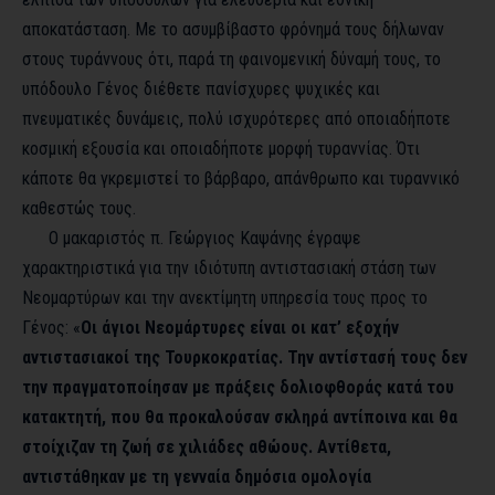
αποκατάσταση. Με το ασυμβίβαστο φρόνημά τους δήλωναν
στους τυράννους ότι, παρά τη φαινομενική δύναμή τους, το
υπόδουλο Γένος διέθετε πανίσχυρες ψυχικές και
πνευματικές δυνάμεις, πολύ ισχυρότερες από οποιαδήποτε
κοσμική εξουσία και οποιαδήποτε μορφή τυραννίας. Ότι
κάποτε θα γκρεμιστεί το βάρβαρο, απάνθρωπο και τυραννικό
καθεστώς τους.
Ο μακαριστός π. Γεώργιος Καψάνης έγραψε
χαρακτηριστικά για την ιδιότυπη αντιστασιακή στάση των
Νεομαρτύρων και την ανεκτίμητη υπηρεσία τους προς το
Γένος: «
Οι άγιοι Νεομάρτυρες είναι οι κατ’ εξοχήν
αντιστασιακοί της Τουρκοκρατίας. Την αντίστασή τους δεν
την πραγματοποίησαν με πράξεις δολιοφθοράς κατά του
κατακτητή, που θα προκαλούσαν σκληρά αντίποινα και θα
στοίχιζαν τη ζωή σε χιλιάδες αθώους. Αντίθετα,
αντιστάθηκαν με τη γενναία δημόσια ομολογία