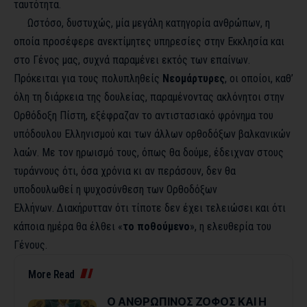
ταυτότητα.
Ωστόσο, δυστυχώς, μία μεγάλη κατηγορία ανθρώπων, η
οποία προσέφερε ανεκτίμητες υπηρεσίες στην Εκκλησία και
στο Γένος μας, συχνά παραμένει εκτός των επαίνων.
Πρόκειται για τους πολυπληθείς
Νεομάρτυρες
, οι οποίοι, καθ’
όλη τη διάρκεια της δουλείας, παραμένοντας ακλόνητοι στην
Ορθόδοξη Πίστη, εξέφραζαν το αντιστασιακό φρόνημα του
υπόδουλου Ελληνισμού και των άλλων ορθοδόξων βαλκανικών
λαών.
Με τον ηρωισμό τους, όπως θα δούμε, έδειχναν στους
τυράννους ότι, όσα χρόνια κι αν περάσουν, δεν θα
υποδουλωθεί η ψυχοσύνθεση των Ορθοδόξων
Ελλήνων. Διακήρυτταν ότι τίποτε δεν έχει τελειώσει και ότι
κάποια ημέρα θα έλθει «
το ποθούμενο
», η ελευθερία του
Γένους.
More Read
Ο ΑΝΘΡΩΠΙΝΟΣ ΖΟΦΟΣ ΚΑΙ Η