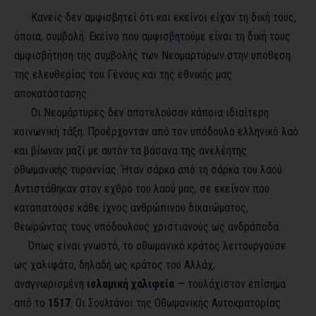
Κανείς δεν αμφισβητεί ότι και εκείνοι είχαν τη δική τους,
όποια, συμβολή. Εκείνο που αμφισβητούμε είναι τη δική τους
αμφισβήτηση της συμβολής των Νεομαρτύρων στην υπόθεση
της ελευθερίας του Γένους και της εθνικής μας
αποκατάστασης.
Οι Νεομάρτυρες δεν αποτελούσαν κάποια ιδιαίτερη
κοινωνική τάξη. Προέρχονταν από τον υπόδουλο ελληνικό λαό
και βίωναν μαζί με αυτόν τα βάσανα της ανελέητης
οθωμανικής τυραννίας. Ήταν σάρκα από τη σάρκα του λαού.
Αντιστάθηκαν στον εχθρό του λαού μας, σε εκείνον που
καταπατούσε κάθε ίχνος ανθρώπινου δικαιώματος,
θεωρώντας τους υπόδουλους χριστιανούς ως ανδράποδα.
Όπως είναι γνωστό, το οθωμανικό κράτος λειτουργούσε
ως χαλιφάτο, δηλαδή ως κράτος του Αλλάχ,
αναγνωρισμένη
ισλαμική χαλιφεία
— τουλάχιστον επίσημα
από το
1517
. Οι Σουλτάνοι της Οθωμανικής Αυτοκρατορίας