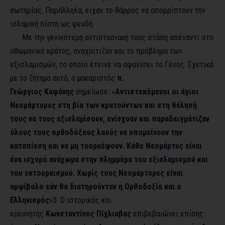
σωτηρίας. Παράλληλα, είχαν το θάρρος να απορρίπτουν την
ισλαμική πίστη ως ψευδή.
Με την γενικότερη αντιστασιακή τους στάση απέναντι στο
οθωμανικό κράτος, αναχαίτιζαν και το πρόβλημα των
εξισλαμισμών, το οποίο έτεινε να αφανίσει το Γένος. Σχετικά
με το ζήτημα αυτό, ο μακαριστός
π.
Γεώργιος Καψάνης
σημείωσε: «
Αντιστεκόμενοι οι άγιοι
Νεομάρτυρες στη βία των κρατούντων και στη θέλησή
τους να τους εξισλαμίσουν, ενίσχυαν και παραδειγμάτιζαν
όλους τους ορθοδόξους λαούς να υπομείνουν την
καταπίεση και να μη τουρκέψουν. Κάθε Νεομάρτυς είναι
ένα ισχυρό ανάχωμα στην πλημμύρα του εξισλαμισμού και
του εκτουρκισμού. Χωρίς τους Νεομάρτυρες είναι
αμφίβολο εάν θα διατηρούνταν η Ορθοδοξία και ο
Ελληνισμός
»
3
. Ο ιστορικός και
ερευνητής
Κωνσταντίνος Πίχλιαβας
επιβεβαιώνει επίσης