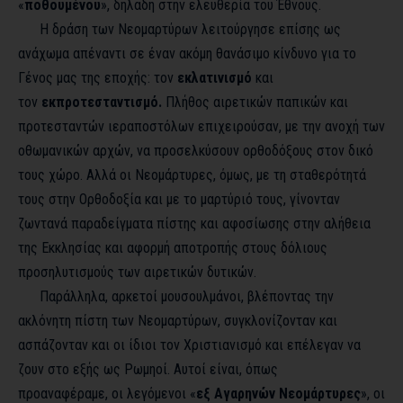
«
ποθουμένου
», δηλαδή στην ελευθερία του Έθνους.
Η δράση των Νεομαρτύρων λειτούργησε επίσης ως
ανάχωμα απέναντι σε έναν ακόμη θανάσιμο κίνδυνο για το
Γένος μας της εποχής: τον
εκλατινισμό
και
τον
εκπροτεσταντισμό.
Πλήθος αιρετικών παπικών και
προτεσταντών ιεραποστόλων επιχειρούσαν, με την ανοχή των
οθωμανικών αρχών, να προσελκύσουν ορθοδόξους στον δικό
τους χώρο. Αλλά οι Νεομάρτυρες, όμως, με τη σταθερότητά
τους στην Ορθοδοξία και με το μαρτύριό τους, γίνονταν
ζωντανά παραδείγματα πίστης και αφοσίωσης στην αλήθεια
της Εκκλησίας και αφορμή αποτροπής στους δόλιους
προσηλυτισμούς των αιρετικών δυτικών.
Παράλληλα, αρκετοί μουσουλμάνοι, βλέποντας την
ακλόνητη πίστη των Νεομαρτύρων, συγκλονίζονταν και
ασπάζονταν και οι ίδιοι τον Χριστιανισμό και επέλεγαν να
ζουν στο εξής ως Ρωμηοί. Αυτοί είναι, όπως
προαναφέραμε, οι λεγόμενοι «
εξ Αγαρηνών Νεομάρτυρες
», οι