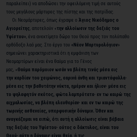
παραλείπει) να αποδώσει την οφειλόμενη τιμή σε αυτούς
τους μεγάλους μάρτυρες της πίστης και της πατρίδας.
Οι Νεομάρτυρες, όπως έγραψε ο
Άγιος Νικόδημος ο
Αγιορείτης
, αποτελούν «
την αλλοίωσιν της δεξιάς του
Υψίστου»
, ένα ανεκτίμητο δώρο του Θεού προς τον πολύπαθο
ορθόδοξο λαό μας. Στο έργο του
«Νέον Μαρτυρολόγιον
»
σημειώνει χαρακτηριστικά ότι η εμφάνιση των
Νεομαρτύρων είναι ένα θαύμα για το Γένος
μας, «
Θαύμα παρόμοιον ωσάν να βλέπη τινάς μέσα εις
την καρδίαν του χειμώνος, εαρινά άνθη και τριαντάφυλλα·
μέσα εις την βαθυτάτην νύκτα, ημέραν και ήλιον· μέσα εις
το ψηλαφητόν σκότος, φώτα λαμπρότατα· εν τω καιρώ της
αιχμαλωσίας, να βλέπη ελευθερίαν· και εν τω καιρώ της
τωρινής ασθενείας, υπερφυσικήν δύναμιν. Όθεν και
αναγκάζομαι να ειπώ, ότι αυτή η αλλοίωσις είναι βέβαια
της δεξιάς του Υψίστου· ούτος ο δάκτυλος, είναι του
Θεού· αύτη η δύναμις είναι θεία, ή τις