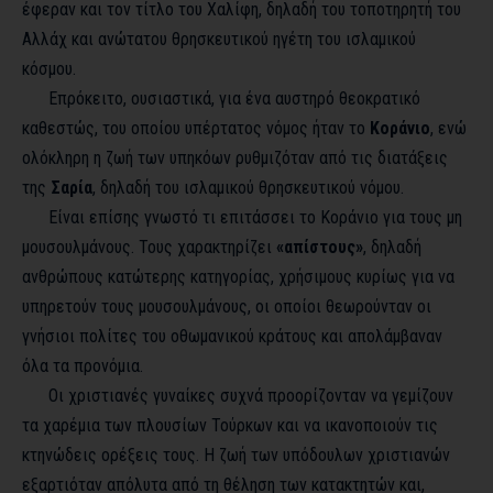
έφεραν και τον τίτλο του Χαλίφη, δηλαδή του τοποτηρητή του
Αλλάχ και ανώτατου θρησκευτικού ηγέτη του ισλαμικού
κόσμου.
Επρόκειτο, ουσιαστικά, για ένα αυστηρό θεοκρατικό
καθεστώς, του οποίου υπέρτατος νόμος ήταν το
Κοράνιο
, ενώ
ολόκληρη η ζωή των υπηκόων ρυθμιζόταν από τις διατάξεις
της
Σαρία
, δηλαδή του ισλαμικού θρησκευτικού νόμου.
Είναι επίσης γνωστό τι επιτάσσει το Κοράνιο για τους μη
μουσουλμάνους. Τους χαρακτηρίζει
«απίστους»
, δηλαδή
ανθρώπους κατώτερης κατηγορίας, χρήσιμους κυρίως για να
υπηρετούν τους μουσουλμάνους, οι οποίοι θεωρούνταν οι
γνήσιοι πολίτες του οθωμανικού κράτους και απολάμβαναν
όλα τα προνόμια.
Οι χριστιανές γυναίκες συχνά προορίζονταν να γεμίζουν
τα χαρέμια των πλουσίων Τούρκων και να ικανοποιούν τις
κτηνώδεις ορέξεις τους. Η ζωή των υπόδουλων χριστιανών
εξαρτιόταν απόλυτα από τη θέληση των κατακτητών και,