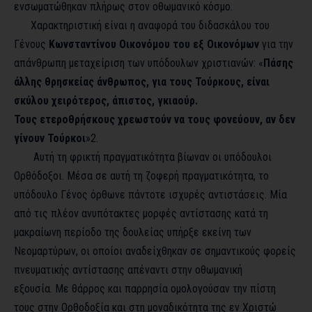
ενσωματώθηκαν πλήρως στον οθωμανικό κόσμο.
Χαρακτηριστική είναι η αναφορά του διδασκάλου του
Γένους
Κωνσταντίνου Οικονόμου του εξ Οικονόμων
για την
απάνθρωπη μεταχείριση των υπόδουλων χριστιανών: «
Πάσης
άλλης θρησκείας άνθρωπος, για τους Τούρκους, είναι
σκύλου χειρότερος, άπιστος, γκιαούρ.
Τους ετεροθρήσκους χρεωστούν να τους φονεύουν, αν δεν
γίνουν Τούρκοι
»
2
.
Αυτή τη φρικτή πραγματικότητα βίωναν οι υπόδουλοι
Ορθόδοξοι. Μέσα σε αυτή τη ζοφερή πραγματικότητα, το
υπόδουλο Γένος όρθωνε πάντοτε ισχυρές αντιστάσεις. Μία
από τις πλέον ανυπότακτες μορφές αντίστασης κατά τη
μακραίωνη περίοδο της δουλείας υπήρξε εκείνη των
Νεομαρτύρων, οι οποίοι αναδείχθηκαν σε σημαντικούς φορείς
πνευματικής αντίστασης απέναντι στην οθωμανική
εξουσία. Με θάρρος και παρρησία ομολογούσαν την πίστη
τους στην Ορθοδοξία και στη μοναδικότητα της εν Χριστώ