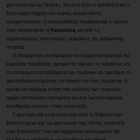
χριστιανοί και ως Έλληνες. Και αυτό διότι η Ορθοδοξία και ο
Ελληνισμός υπήρξαν επί αιώνες αλληλένδετες
πραγματικότητες. Η ελληνορθόδοξη παράδοση και ο τρόπος
ζωής συγκρότησαν τη
Ρωμηοσύνη
, μία από τις
σημαντικότερες πολιτισμικές εκφράσεις της ανθρώπινης
ιστορίας.
Οι Νεομάρτυρες ενσάρκωναν τον διαχρονικό ηρωισμό της
ρωμαίικης παράδοσης, αψηφώντας αφενός τις κολακείες και
τα υποσχόμενα ανταλλάγματα των τυράννων και αφετέρου τα
φρικτά βασανιστήρια και τον θάνατο που τους περίμεναν. Η
ηρωική και αγέρωχη στάση τους ενώπιον των τουρκικών
αρχών αποτελούσε ταυτόχρονα και ένα ζωντανό κήρυγμα
ελευθερίας απέναντι στους κατακτητές.
Ο ηρωισμός και η καρτερία τους κατά τη διάρκεια των
βασανιστηρίων και του μαρτυρικού τους τέλους ντρόπιαζε
τους βασανιστές τους και συγχρόνως αναπτέρωναν την
ελπίδα των υποδούλων για ελευθερία και εθνική