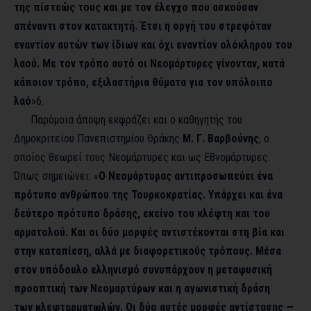
της πίστεώς τους και με τον έλεγχο που ασκούσαν
απέναντι στον κατακτητή. Έτσι η οργή του στρεφόταν
εναντίον αυτών των ίδιων και όχι εναντίον ολόκληρου του
λαού. Με τον τρόπο αυτό οι Νεομάρτυρες γίνονταν, κατά
κάποιον τρόπο, εξιλαστήρια θύματα για τον υπόλοιπο
λαό
»
6
.
Παρόμοια άποψη εκφράζει και ο καθηγητής του
Δημοκριτείου Πανεπιστημίου Θράκης
Μ. Γ. Βαρβούνης
, ο
οποίος θεωρεί τους Νεομάρτυρες και ως Εθνομάρτυρες.
Όπως σημειώνει: «
Ο Νεομάρτυρας αντιπροσωπεύει ένα
πρότυπο ανθρώπου της Τουρκοκρατίας. Υπάρχει και ένα
δεύτερο πρότυπο δράσης, εκείνο του κλέφτη και του
αρματολού. Και οι δύο μορφές αντιστέκονται στη βία και
στην καταπίεση, αλλά με διαφορετικούς τρόπους. Μέσα
στον υπόδουλο ελληνισμό συνυπάρχουν η μεταφυσική
προοπτική των Νεομαρτύρων και η αγωνιστική δράση
των κλεφταρματωλών. Οι δύο αυτές μορφές αντίστασης —