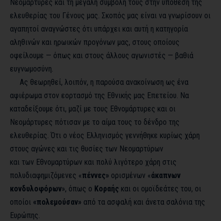
Νεομάρτυρες και τη μεγάλη συμβολή τους στην υπόθεση της
ελευθερίας του Γένους μας. Σκοπός μας είναι να γνωρίσουν οι
αγαπητοί αναγνώστες ότι υπάρχει και αυτή η κατηγορία
αληθινών και ηρωικών προγόνων μας, στους οποίους
οφείλουμε — όπως και στους άλλους αγωνιστές — βαθιά
ευγνωμοσύνη.
Ας θεωρηθεί, λοιπόν, η παρούσα ανακοίνωση ως ένα
αφιέρωμα στον εορτασμό της Εθνικής μας Επετείου. Να
καταδείξουμε ότι, μαζί με τους Εθνομάρτυρες και οι
Νεομάρτυρες πότισαν με το αίμα τους το δένδρο της
ελευθερίας. Ότι ο νέος Ελληνισμός γεννήθηκε κυρίως χάρη
στους αγώνες και τις θυσίες των Νεομαρτύρων
και των Εθνομαρτύρων και πολύ λιγότερο χάρη στις
πολυδιαφημιζόμενες «
πέννες»
ορισμένων «
άκαπνων
κονδυλοφόρων
», όπως ο
Κοραής
και οι ομοϊδεάτες του, οι
οποίοι
«πολεμούσαν»
από τα ασφαλή και άνετα σαλόνια της
Ευρώπης.