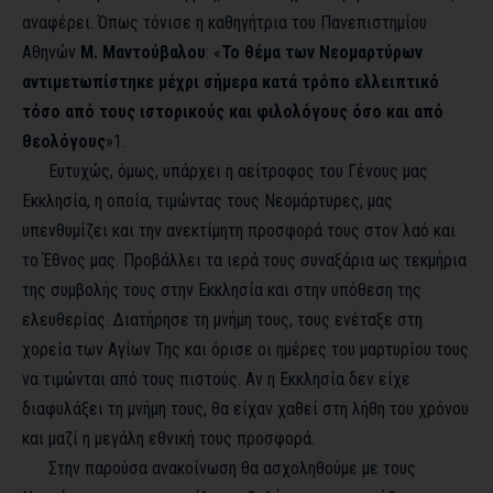
αναφέρει. Όπως τόνισε η καθηγήτρια του Πανεπιστημίου
Αθηνών
Μ. Μαντούβαλου
: «
Το θέμα των Νεομαρτύρων
αντιμετωπίστηκε μέχρι σήμερα κατά τρόπο ελλειπτικό
τόσο από τους ιστορικούς και φιλολόγους όσο και από
θεολόγους
»
1
.
Ευτυχώς, όμως, υπάρχει η αείτροφος του Γένους μας
Εκκλησία, η οποία, τιμώντας τους Νεομάρτυρες, μας
υπενθυμίζει και την ανεκτίμητη προσφορά τους στον λαό και
το Έθνος μας. Προβάλλει τα ιερά τους συναξάρια ως τεκμήρια
της συμβολής τους στην Εκκλησία και στην υπόθεση της
ελευθερίας. Διατήρησε τη μνήμη τους, τους ενέταξε στη
χορεία των Αγίων Της και όρισε οι ημέρες του μαρτυρίου τους
να τιμώνται από τους πιστούς. Αν η Εκκλησία δεν είχε
διαφυλάξει τη μνήμη τους, θα είχαν χαθεί στη λήθη του χρόνου
και μαζί η μεγάλη εθνική τους προσφορά.
Στην παρούσα ανακοίνωση θα ασχοληθούμε με τους