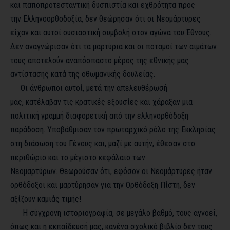
και παποπροτεσταντική δυσπιστία και εχθρότητα προς
την Ελληνοορθοδοξία, δεν θεώρησαν ότι οι Νεομάρτυρες
είχαν και αυτοί ουσιαστική συμβολή στον αγώνα του Έθνους.
Δεν αναγνώρισαν ότι τα μαρτύρια και οι ποταμοί των αιμάτων
τους αποτελούν αναπόσπαστο μέρος της εθνικής μας
αντίστασης κατά της οθωμανικής δουλείας.
Οι άνθρωποι αυτοί, μετά την απελευθέρωσή
μας, κατέλαβαν τις κρατικές εξουσίες και χάραξαν μια
πολιτική γραμμή διαφορετική από την ελληνορθόδοξη
παράδοση. Υποβάθμισαν τον πρωταρχικό ρόλο της Εκκλησίας
στη διάσωση του Γένους και, μαζί με αυτήν, έθεσαν στο
περιθώριο και το μέγιστο κεφάλαιο των
Νεομαρτύρων. Θεωρούσαν ότι, εφόσον οι Νεομάρτυρες ήταν
ορθόδοξοι και μαρτύρησαν για την Ορθόδοξη Πίστη, δεν
αξίζουν καμιάς τιμής!
Η σύγχρονη ιστοριογραφία, σε μεγάλο βαθμό, τους αγνοεί,
όπως και η εκπαίδευσή μας, κανένα σχολικό βιβλίο δεν τους