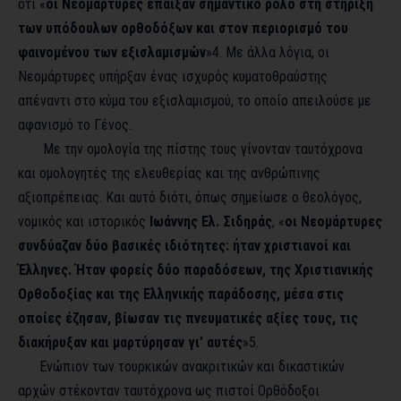
ότι «
οι Νεομάρτυρες έπαιξαν σημαντικό ρόλο στη στήριξη
των υπόδουλων ορθοδόξων και στον περιορισμό του
φαινομένου των εξισλαμισμών
»
4
. Με άλλα λόγια, οι
Νεομάρτυρες υπήρξαν ένας ισχυρός κυματοθραύστης
απέναντι στο κύμα του εξισλαμισμού, το οποίο απειλούσε με
αφανισμό το Γένος.
Με την ομολογία της πίστης τους γίνονταν ταυτόχρονα
και ομολογητές της ελευθερίας και της ανθρώπινης
αξιοπρέπειας. Και αυτό διότι, όπως σημείωσε ο θεολόγος,
νομικός και ιστορικός
Ιωάννης Ελ. Σιδηράς
, «
οι Νεομάρτυρες
συνδύαζαν δύο βασικές ιδιότητες: ήταν χριστιανοί και
Έλληνες. Ήταν φορείς δύο παραδόσεων, της Χριστιανικής
Ορθοδοξίας και της Ελληνικής παράδοσης, μέσα στις
οποίες έζησαν, βίωσαν τις πνευματικές αξίες τους, τις
διακήρυξαν και μαρτύρησαν γι’ αυτές
»
5
.
Ενώπιον των τουρκικών ανακριτικών και δικαστικών
αρχών στέκονταν ταυτόχρονα ως πιστοί Ορθόδοξοι