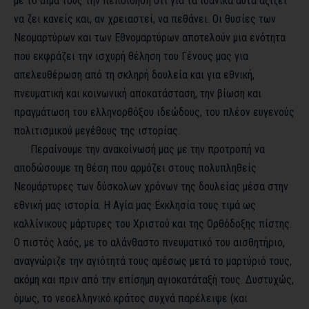
με το αίμα τους την πεποίθηση ότι για τα ιδανικά αυτά αξίζει
να ζει κανείς και, αν χρειαστεί, να πεθάνει. Οι θυσίες των
Νεομαρτύρων και των Εθνομαρτύρων αποτελούν μια ενότητα
που εκφράζει την ισχυρή θέληση του Γένους μας για
απελευθέρωση από τη σκληρή δουλεία και για εθνική,
πνευματική και κοινωνική αποκατάσταση, την βίωση και
πραγμάτωση του ελληνορθόξου ιδεώδους, του πλέον ευγενούς
πολιτισμικού μεγέθους της ιστορίας.
Περαίνουμε την ανακοίνωσή μας με την προτροπή να
αποδώσουμε τη θέση που αρμόζει στους πολυπληθείς
Νεομάρτυρες των δύσκολων χρόνων της δουλείας μέσα στην
εθνική μας ιστορία. Η Αγία μας Εκκλησία τους τιμά ως
καλλίνικους μάρτυρες του Χριστού και της Ορθόδοξης πίστης.
Ο πιστός λαός, με το αλάνθαστο πνευματικό του αισθητήριο,
αναγνώριζε την αγιότητά τους αμέσως μετά το μαρτύριό τους,
ακόμη και πριν από την επίσημη αγιοκατάταξή τους. Δυστυχώς,
όμως, το νεοελληνικό κράτος συχνά παρέλειψε (και