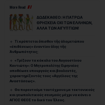
More Read
ΔΩΔΕΚΑΘΕΟ: Η ΠΑΤΡΩΑ
ΘΡΗΣΚΕΙΑ ΟΧΙ ΤΩΝ ΕΛΛΗΝΩΝ,
ΑΛΛΑ ΤΩΝ ΑΙΓΥΠΤΙΩΝ!
Τί κρύπτεται ὄπισθεν τῆς ὁλομετώπου
«ἐπιθέσεως» ἐναντίον ὅλης τῆς
Ἀνθρωπότητος;
«Τρίζουν τα κόκαλα του Αυγουστίνου
Καντιώτη»: Ο Μητροπολίτης Ειρηναίος
αποθέωσε υπουργούς και βουλευτές,
χαρακτηρίζοντάς τους «Αγγέλους της
Αναστάσεως».
Θα πορευτούμε ταυτόχρονα με τεκτονικούς
και γεωπολιτικούς σεισμούς μέχρι να κάνει ο
ΑΓΙΟΣ ΘΕΟΣ το δικό του Έλεος.