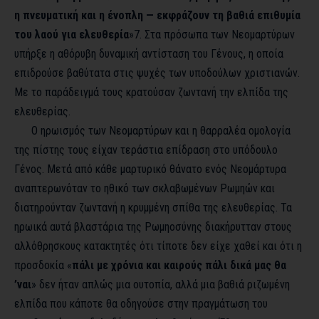
η πνευματική και η ένοπλη — εκφράζουν τη βαθιά επιθυμία
του λαού για ελευθερία
»
7
. Στα πρόσωπα των Νεομαρτύρων
υπήρξε η αθόρυβη δυναμική αντίσταση του Γένους, η οποία
επιδρούσε βαθύτατα στις ψυχές των υποδούλων χριστιανών.
Με το παράδειγμά τους κρατούσαν ζωντανή την ελπίδα της
ελευθερίας.
Ο ηρωισμός των Νεομαρτύρων και η θαρραλέα ομολογία
της πίστης τους είχαν τεράστια επίδραση στο υπόδουλο
Γένος. Μετά από κάθε μαρτυρικό θάνατο ενός Νεομάρτυρα
αναπτερωνόταν το ηθικό των σκλαβωμένων Ρωμηών και
διατηρούνταν ζωντανή η κρυμμένη σπίθα της ελευθερίας. Τα
ηρωικά αυτά βλαστάρια της Ρωμηοσύνης διακήρυτταν στους
αλλόθρησκους κατακτητές ότι τίποτε δεν είχε χαθεί και ότι η
προσδοκία «
πάλι με χρόνια και καιρούς πάλι δικά μας θα
’ναι
» δεν ήταν απλώς μια ουτοπία, αλλά μια βαθιά ριζωμένη
ελπίδα που κάποτε θα οδηγούσε στην πραγμάτωση του