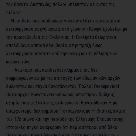
τον θάνατο. Δυστυχώς, πολλοί υπέκυπταν σε αυτές τις
πιέσεις.
Η παιδεία των υποδούλων γινόταν ελάχιστα ανεκτή και
λειτουργούσε συχνά κρυφά, στα γνωστά «Κρυφά Σχολεία», με
την πρωτοβουλία της Εκκλησίας. Η Εκκλησία θεωρητικά
απολάμβανε κάποια ελευθερία, στην πράξη όμως
λειτουργούσε πάντοτε υπό την ανοχή και τη θέληση των
κατακτητών.
Ανώτεροι και κατώτεροι κληρικοί που δεν
συμμορφώνονταν με τις επιταγές των οθωμανικών αρχών
διώκονταν και συχνά θανατώνονταν. Πολλοί Οικουμενικοί
Πατριάρχες Κωνσταντινουπόλεως υπέστησαν διώξεις,
εξορίες και φυλακίσεις, ενώ αρκετοί θανατώθηκαν — με
απαγχονισμό, δηλητηρίαση ή στραγγαλισμό — ιδιαίτερα κατά
τον 17ο αιώνα και την περίοδο της Ελληνικής Επανάστασης.
Ιστορικές πηγές αναφέρουν ότι περισσότεροι από δέκα
Πατριάρχες θανατώθηκαν άμεσα ή πέθαναν εξαιτίας των