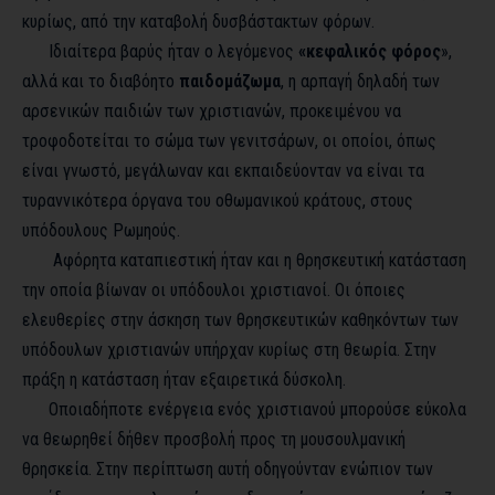
κυρίως, από την καταβολή δυσβάστακτων φόρων.
Ιδιαίτερα βαρύς ήταν ο λεγόμενος
«κεφαλικός φόρος
»,
αλλά και το διαβόητο
παιδομάζωμα
, η αρπαγή δηλαδή των
αρσενικών παιδιών των χριστιανών, προκειμένου να
τροφοδοτείται το σώμα των γενιτσάρων, οι οποίοι, όπως
είναι γνωστό, μεγάλωναν και εκπαιδεύονταν να είναι τα
τυραννικότερα όργανα του οθωμανικού κράτους, στους
υπόδουλους Ρωμηούς.
Αφόρητα καταπιεστική ήταν και η θρησκευτική κατάσταση
την οποία βίωναν οι υπόδουλοι χριστιανοί. Οι όποιες
ελευθερίες στην άσκηση των θρησκευτικών καθηκόντων των
υπόδουλων χριστιανών υπήρχαν κυρίως στη θεωρία. Στην
πράξη η κατάσταση ήταν εξαιρετικά δύσκολη.
Οποιαδήποτε ενέργεια ενός χριστιανού μπορούσε εύκολα
να θεωρηθεί δήθεν προσβολή προς τη μουσουλμανική
θρησκεία. Στην περίπτωση αυτή οδηγούνταν ενώπιον των