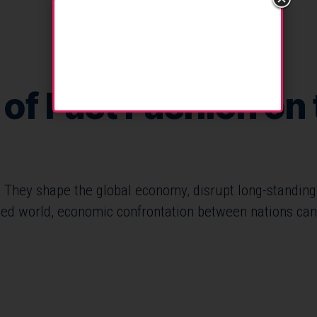
of Fast Fashion on 
 They shape the global economy, disrupt long-standing t
ted world, economic confrontation between nations can l