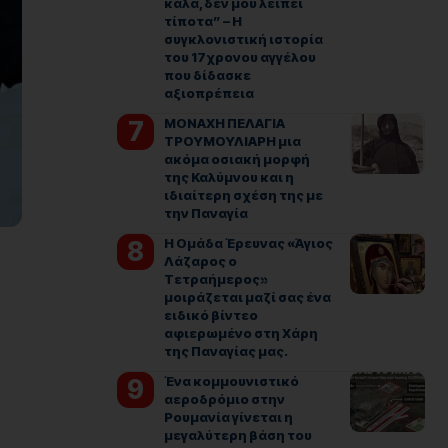
καλά, δεν μου λείπει
τίποτα” – Η
συγκλονιστική ιστορία
του 17χρονου αγγέλου
που δίδασκε
αξιοπρέπεια
ΜΟΝΑΧΗ ΠΕΛΑΓΙΑ
ΤΡΟΥΜΟΥΛΙΑΡΗ μια
ακόμα οσιακή μορφή
της Καλύμνου και η
ιδιαίτερη σχέση της με
την Παναγία
Η Ομάδα Έρευνας «Άγιος
Λάζαρος ο
Τετραήμερος»
μοιράζεται μαζί σας ένα
ειδικό βίντεο
αφιερωμένο στη Χάρη
της Παναγίας μας.
Ένα κομμουνιστικό
αεροδρόμιο στην
Ρουμανία γίνεται η
μεγαλύτερη βάση του