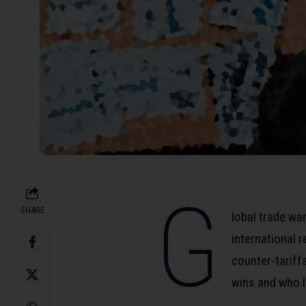
G
SHARE
lobal trade wa
international r
counter-tariffs
wins and who l