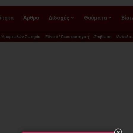
ότητα
Άρθρα
Διδαχές
Θαύματα
Βίοι
Αμαρτωλών Σωτηρία
Εθνικά \ Γεωστρατηγική
Επιβίωση
Ανέκδοτ