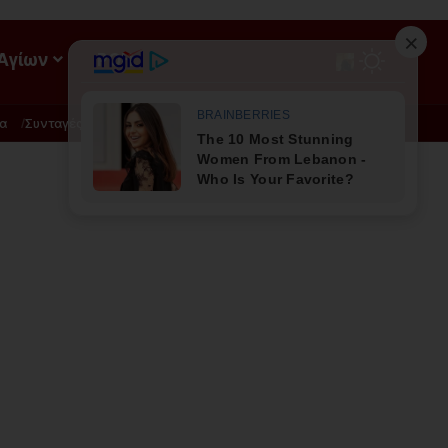
 Αγίων
ΡΟΗ
α
Συνταγές
Διατροφή - Φυσική Ιατρική