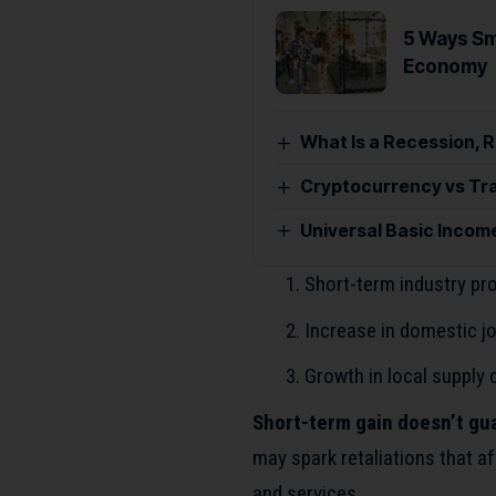
5 Ways Sma
Economy
What Is a Recession, 
Cryptocurrency vs Tra
Universal Basic Income
Short-term industry pr
Increase in domestic jo
Growth in local supply
Short-term gain doesn’t gua
may spark retaliations that af
and services.