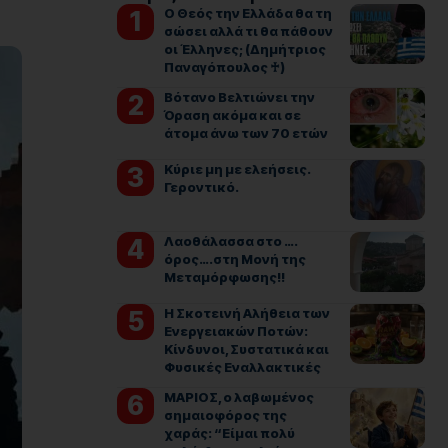
Ο Θεός την Ελλάδα θα τη
σώσει αλλά τι θα πάθουν
οι Έλληνες; (Δημήτριος
Παναγόπουλος ♰)
Βότανο Βελτιώνει την
Όραση ακόμα και σε
άτομα άνω των 70 ετών
Kύριε μη με ελεήσεις.
Γεροντικό.
Λαοθάλασσα στο ….
όρος….στη Μονή της
Μεταμόρφωσης!!
Η Σκοτεινή Αλήθεια των
Ενεργειακών Ποτών:
Κίνδυνοι, Συστατικά και
Φυσικές Εναλλακτικές
ΜΑΡΙΟΣ, ο λαβωμένος
σημαιοφόρος της
χαράς: “Είμαι πολύ