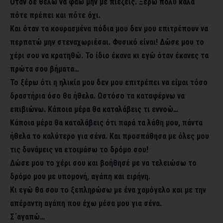
Όταν δε θέλω να φάω μην με πιέζεις. Ξέρω πολύ καλά
πότε πρέπει και πότε όχι.
Και όταν τα κουρασμένα πόδια μου δεν μου επιτρέπουν να
περπατώ μην στεναχωριέσαι. Φυσικό είναι! Δώσε μου το
χέρι σου να κρατηθώ. Το ίδιο έκανα κι εγώ όταν έκανες τα
πρώτα σου βήματα…
Το ξέρω ότι η ηλικία μου δεν μου επιτρέπει να είμαι τόσο
δραστήρια όσο θα ήθελα. Ωστόσο τα καταφέρνω να
επιβιώνω. Κάποια μέρα θα καταλάβεις τι εννοώ…
Κάποια μέρα θα καταλάβεις ότι παρά τα λάθη μου, πάντα
ήθελα το καλύτερο για σένα. Και προσπάθησα με όλες μου
τις δυνάμεις να ετοιμάσω το δρόμο σου!
Δώσε μου το χέρι σου και βοήθησέ με να τελειώσω το
δρόμο μου με υπομονή, αγάπη και ειρήνη.
Κι εγώ θα σου το ξεπληρώσω με ένα χαμόγελο και με την
απέραντη αγάπη που έχω μέσα μου για σένα.
Σ΄αγαπώ…