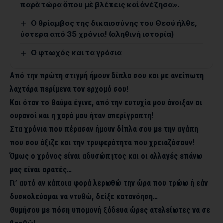
παρὰ τώρα ὅπου μὲ βλέπεις καὶ ἀνέζησα».
Ο θρίαμβος της δικαιοσύνης του Θεού ήλθε,
ύστερα από 35 χρόνια! (αληθινή ιστορία)
O φτωχός και τα γρόσια
Από την πρώτη στιγμή ήμουν δίπλα σου και με ανείπωτη
λαχτάρα περίμενα τον ερχομό σου!
Και όταν το θαύμα έγινε, από την ευτυχία μου άνοιξαν οι
ουρανοί και η χαρά μου ήταν απερίγραπτη!
Στα χρόνια που πέρασαν ήμουν δίπλα σου με την αγάπη
που σου άξιζε και την τρυφερότητα που χρειαζόσουν!
Όμως ο χρόνος είναι αδυσώπητος και οι αλλαγές επάνω
μας είναι ορατές…
Γι’ αυτό αν κάποια φορά λερωθώ την ώρα που τρώω ή εάν
δυσκολεύομαι να ντυθώ, δείξε κατανόηση…
Θυμήσου με πόση υπομονή ξόδευα ώρες ατελείωτες να σε