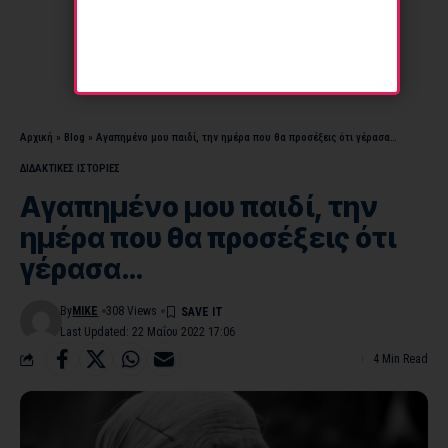
Αρχική
»
Blog
»
Αγαπημένο μου παιδί, την ημέρα που θα προσέξεις ότι γέρασα…
ΔΙΔΑΚΤΙΚΕΣ ΙΣΤΟΡΙΕΣ
Αγαπημένο μου παιδί, την
ημέρα που θα προσέξεις ότι
γέρασα…
By
MIKE
308 Views
Last Updated: 22 Μαΐου 2022 17:06
4 Min Read