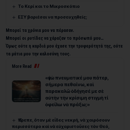
Το Κερί και το Μικροσκόπιο
ΕΣΥ βαριέσαι να προσευχηθείς;
Μπορεί τα χρόνια μου να πέρασαν.
Μπορεί οι ρυτίδες να χάραξαν το πρόσωπό μου…
Όμως ούτε η καρδιά μου έχασε την τρυφερότητά της, ούτε
τα μάτια μου την καλοσύνη τους.
More Read
«ἐγὼ πνευματικέ μου πάτερ,
σήμερα πεθαίνω, καὶ
παρακαλῶ ὁδήγησέ με σὲ
αὐτὴν τὴν κρίσιμη στιγμὴ τί
ὀφείλω νὰ πράξω;»
Ἔπρεπε, ὅταν μὲ εἶδες νεκρή, νὰ χαιρόσουν
περισσότερο καὶ νὰ εὐχαριστοῦσες τὸν Θεό,