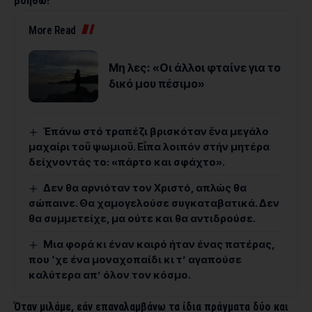
βοηθώ!
More Read
Μη λες: «Οι άλλοι φταίνε για το
δικό μου πέσιμο»
Ἐπάνω στό τραπέζι βρισκόταν ἕνα μεγάλο
μαχαίρι τοῦ ψωμιοῦ. Εἶπα λοιπόν στήν μητέρα
δείχνοντάς το: «πάρτο και σφάχτο».
Δεν θα αρνιόταν τον Χριστό, απλώς θα
σώπαινε. Θα χαμογελούσε συγκαταβατικά. Δεν
θα συμμετείχε, μα ούτε και θα αντιδρούσε.
Μια φορά κι έναν καιρό ήταν ένας πατέρας,
που ‘χε ένα μοναχοπαίδι κι τ’ αγαπούσε
καλύτερα απ’ όλον τον κόσμο.
Όταν μιλάμε, εάν επαναλαμβάνω τα ίδια πράγματα δύο και