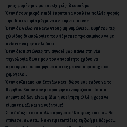
τρεις φορές μην με παρεξηγείς. Άκουσέ με.
Όταν ήσουν μικρό παιδί έπρεπε να σου λέω πολλές φορές
την ίδια ιστορία μέχρι να σε πάρει ο ύπνος.
Όταν δε θέλω να κάνω ντους μη θυμώνεις… Θυμήσου τις
χιλιάδες δικαιολογίες που έβρισκες προκειμένου να με
πείσεις να μην σε λούσω…
Όταν διαπιστώνεις την άγνοιά μου πάνω στη νέα
τεχνολογία δώσε μου τον απαραίτητο χρόνο να
προσαρμοστώ και μην με κοιτάς με ένα περιπαιχτικό
χαμόγελο…
Όταν συζητάμε και ξεχνάω κάτι, δώσε μου χρόνο να το
θυμηθώ. Και αν δεν μπορώ μην εκνευρίζεσαι. Το πιο
σημαντικό δεν είναι η ίδια η συζήτηση αλλά η χαρά να
είμαστε μαζί και να συζητάμε!
Σου δίδαξα τόσα πολλά πράγματα! Να τρως σωστά… Να
ντύνεσαι σωστά… Να αντιμετωπίζεις τη ζωή με θάρρος…