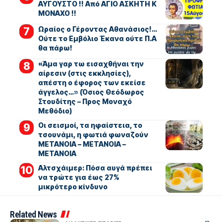
ΑΥΓΟΥΣΤΟ !! Από ΑΓΙΟ ΑΣΚΗΤΗ Κ
ΜΟΝΑΧΟ !!
Ωραίος ο Γέροντας Αθανάσιος!…
Ούτε το Εμβόλιο Έκανα ούτε Π.Α
θα πάρω!
«Άμα γαρ τω εισαχθήναι την
αίρεσιν (στις εκκλησίες),
απέστη ο έφορος των εκείσε
άγγελος…» (Όσιος Θεόδωρος
Στουδίτης – Προς Μοναχό
Μεθόδιο)
Οι σεισμοί, τα ηφαίστεια, το
τσουνάμι, η φωτιά φωναζούν
ΜΕΤΑΝΟΙΑ – ΜΕΤΑΝΟΙΑ –
ΜΕΤΑΝΟΙΑ
Αλτσχάιμερ: Πόσα αυγά πρέπει
να τρώτε για έως 27%
μικρότερο κίνδυνο
Related News