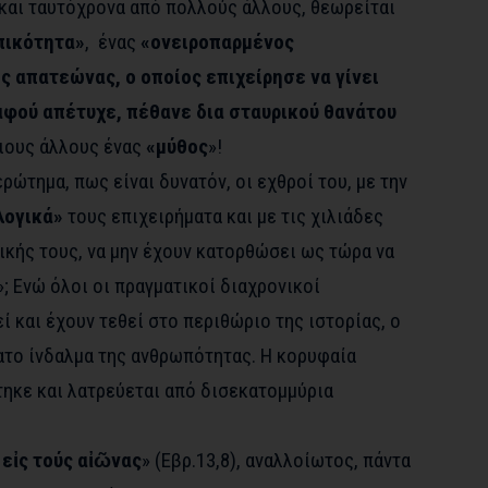
και ταυτόχρονα από πολλούς άλλους, θεωρείται
πικότητα»
, ένας
«ονειροπαρμένος
ς απατεώνας, ο οποίος επιχείρησε να γίνει
αφού απέτυχε, πέθανε δια σταυρικού θανάτου
οιους άλλους ένας
«μύθος
»!
τημα, πως είναι δυνατόν, οι εχθροί του, με την
λογικά»
τους επιχειρήματα και με τις χιλιάδες
ικής τους, να μην έχουν κατορθώσει ως τώρα να
»; Ενώ όλοι οι πραγματικοί διαχρονικοί
 και έχουν τεθεί στο περιθώριο της ιστορίας, ο
ατο ίνδαλμα της ανθρωπότητας. Η κορυφαία
ηκε και λατρεύεται από δισεκατομμύρια
ς
εἰς
τούς αἰῶνας
» (Εβρ.13,8), αναλλοίωτος, πάντα