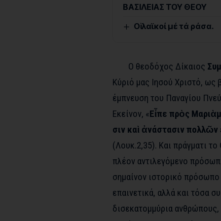
ΒΑΣΙΛΕΙΑΣ ΤΟΥ ΘΕΟΥ
Οἱ λαϊκοί μέ τά ράσα.
Ο θεοδόχος Δίκαιος
Συ
Κύριό μας Ιησού Χριστό, ως 
έμπνευση του Παναγίου Πνεύ
Εκείνον, «
Εἶπε πρὸς Μαριὰμ
σιν καὶ ἀνάστασιν πολλῶν 
(Λουκ.2,35). Και πράγματι τ
πλέον αντιλεγόμενο πρόσωπο
σημαίνον ιστορικό πρόσωπο 
επαινετικά, αλλά και τόσα σ
δισεκατομμύρια ανθρώπους, σ