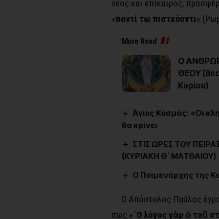
νέος και επίκαιρος, προσφέ
«
παντί τω πιστεύοντι
» (Ρωμ
More Read
Ο ΑΝΘΡΩΠ
ΘΕΟΥ (θε
Κυρίου)
Άγιος Κοσμάς: «Οι κληρ
θα κρίνει
ΣΤΙΣ ΩΡΕΣ ΤΟΥ ΠΕΙΡ
(ΚΥΡΙΑΚΗ Θ΄ ΜΑΤΘΑΙΟΥ)
Ο Ποιμενάρχης της Κα
Ο Απόστολος Παύλος έγραψ
πως
«῾Ο λόγος γὰρ ὁ τοῦ σ