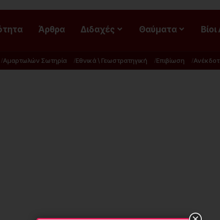
ότητα
Άρθρα
Διδαχές
Θαύματα
Βίοι
Αμαρτωλών Σωτηρία
Εθνικά \ Γεωστρατηγική
Επιβίωση
Ανέκδοτ