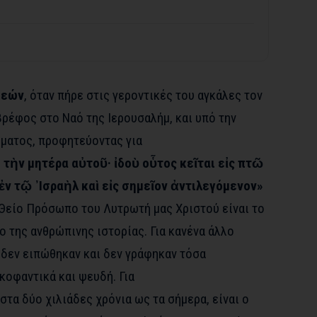
μεών
, όταν πήρε στις γεροντικές του αγκάλες τον
βρέφος στο Ναό της Ιερουσαλήμ, και υπό την
ματος, προφητεύοντας για
 τὴν μητέρα αὐτοῦ· ἰδοὺ οὗτος κεῖται εἰς πτῶ
ἐν τῷ ᾿Ισραὴλ καὶ εἰς σημεῖον ἀντιλεγόμενον»
ο Θείο Πρόσωπο του Λυτρωτή μας Χριστού είναι το
 της ανθρώπινης ιστορίας. Για κανένα άλλο
δεν ειπώθηκαν και δεν γράφηκαν τόσα
υκοφαντικά και ψευδή. Για
τα δύο χιλιάδες χρόνια ως τα σήμερα, είναι ο