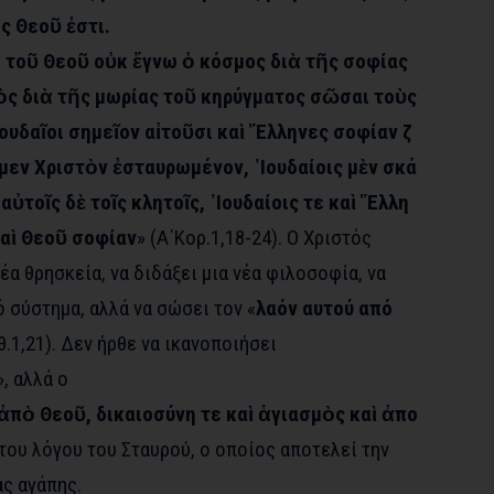
ς Θεοῦ ἐστι.
ᾳ τοῦ Θεοῦ οὐκ ἔγνω ὁ κόσμος διὰ τῆς σοφίας
ὸς διὰ τῆς μωρίας τοῦ κηρύγματος σῶσαι τοὺς
ουδαῖοι σημεῖον αἰτοῦσι καὶ ῞Ελληνες σοφίαν ζ
μεν Χριστὸν ἐσταυρωμένον, ᾿Ιουδαίοις μὲν σκά
αὐτοῖς δὲ τοῖς κλητοῖς, ᾿Ιουδαίοις τε καὶ ῞Ελλη
καὶ Θεοῦ σοφίαν
» (Α΄Κορ.1,18-24). Ο Χριστός
έα θρησκεία, να διδάξει μια νέα φιλοσοφία, να
 σύστημα, αλλά να σώσει τον «
λαόν αυτού από
θ.1,21). Δεν ήρθε να ικανοποιήσει
», αλλά ο
ἀπὸ Θεοῦ, δικαιοσύνη τε καὶ ἁγιασμὸς καὶ ἀπο
 του λόγου του Σταυρού, ο οποίος αποτελεί την
ας αγάπης.