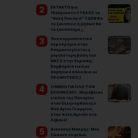
ΕΚΤΑΚΤΟ για
15αυγουστο !! ΤΕΛΟΣ το
“Καλή Παναγιά” !! ΔΕΝ θα
το ξαναπείς ή μήπως θα
το ξαναπούμε ;;
Ένα κομμουνιστικό
αεροδρόμιο στην
Ρουμανία γίνεται η
μεγαλύτερη βάση του
ΝΑΤΟ στην Ευρώπη:
Βομβαρδιστικά με
πυρηνικά όπλα (και οι
ΠΡΟΦΗΤΕΙΕΣ;)
ΣΗΜΕΙΟ ΓΙΑ ΟΛΟ ΤΟΝ
ΕΛΛΗΝΙΣΜΟ.. Μυρόβλισε
εικόνα της Παναγίας
στον Ελληνορθόδοξο
Ναό Αγίου Γεωργίου,
στην πόλη Αμιούν στο
Λίβανο!
Διονύσης Μακρής: Μας
ζώσανε τα φίδια.