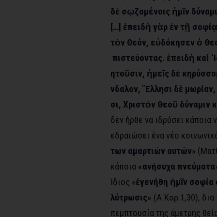
δὲ σῳζομένοις ἡμῖν δύναμι
[…] ἐπειδὴ γὰρ ἐν τῇ σοφί
τὸν Θεόν, εὐδόκησεν ὁ Θε
πιστεύοντας. ἐπειδὴ καὶ ᾿Ι
ητοῦσιν, ἡμεῖς δὲ κηρύσσο
νδαλον, ῞Ελλησι δὲ μωρίαν, 
σι, Χριστὸν Θεοῦ δύναμιν 
δεν ήρθε να ιδρύσει κάποια ν
εδραιώσει ένα νέο κοινωνικό
των αμαρτιών αυτών
» (Ματ
κάποια
«ανήσυχα πνεύματα
Ίδιος «
ἐγενήθη ἡμῖν σοφία 
λύτρωσις»
(Α΄Κορ.1,30), δια
πεμπτουσία της άμετρης θεί