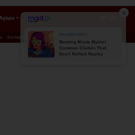
 Αγίων
ΡΟΗ
α
Συνταγές
Διατροφή - Φυσική Ιατρική