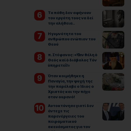
Τα πάθη δεν αφήνουν
τον εργάτη τους να δεί
την αλήθεια..
Η γυμνότητα του
ανθρώπου ενώπιον του
Θεού
π. Στέφανος: «Ὅταν θέλη ὁ
Θεός καί ὁ διάβολος Τόν
ὑπηρετεῖ!»
Όταν κοιμήθηκε η
Παναγία, την ψυχή της
την παρέλαβε ο Ίδιος ο
Χριστός και την πήγε
στον ουρανό!
Αυτοκτόνησε γιατί δεν
άντεχε τις
παρενέργειες του
πειραματικού
σκευάσματος για τον