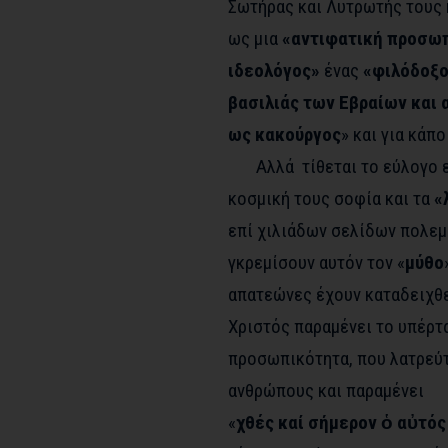
Σωτήρας και Λυτρωτής τους 
ως μια
«αντιφατική προσω
ιδεολόγος»
ένας
«φιλόδοξο
βασιλιάς των Εβραίων και 
ως κακούργος
» και για κάπ
Αλλά τίθεται το εύλογο ερώ
κοσμική τους σοφία και τα
«
επί χιλιάδων σελίδων πολεμ
γκρεμίσουν αυτόν τον «
μύθο
απατεώνες έχουν καταδειχθεί
Χριστός παραμένει το υπέρτ
προσωπικότητα, που λατρεύτ
ανθρώπους και παραμένει
«
χθές
καί
σήμερον
ὁ αὐτό